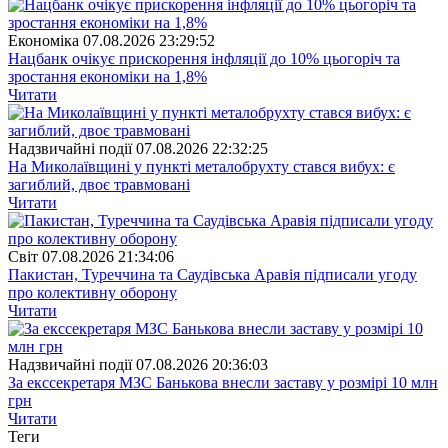
Економіка
07.08.2026 23:29:52
Нацбанк очікує прискорення інфляції до 10% цьогоріч та
зростання економіки на 1,8%
Читати
Надзвичайні події
07.08.2026 22:32:25
На Миколаївщині у пункті металобрухту стався вибух: є
загиблий, двоє травмовані
Читати
Свiт
07.08.2026 21:34:06
Пакистан, Туреччина та Саудівська Аравія підписали угоду
про колективну оборону
Читати
Надзвичайні події
07.08.2026 20:36:03
За екссекретаря МЗС Банькова внесли заставу у розмірі 10 млн
грн
Читати
Теги