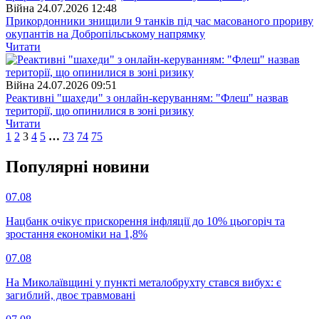
Війна
24.07.2026 12:48
Прикордонники знищили 9 танків під час масованого прориву
окупантів на Добропільському напрямку
Читати
Війна
24.07.2026 09:51
Реактивні "шахеди" з онлайн-керуванням: "Флеш" назвав
території, що опинилися в зоні ризику
Читати
1
2
3
4
5
…
73
74
75
Популярнi новини
07.08
Нацбанк очікує прискорення інфляції до 10% цьогоріч та
зростання економіки на 1,8%
07.08
На Миколаївщині у пункті металобрухту стався вибух: є
загиблий, двоє травмовані