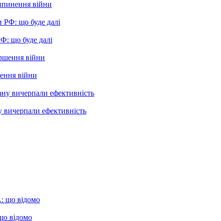
рипинення війни
: що буде далі
шення війни
у вичерпали ефективність
що відомо