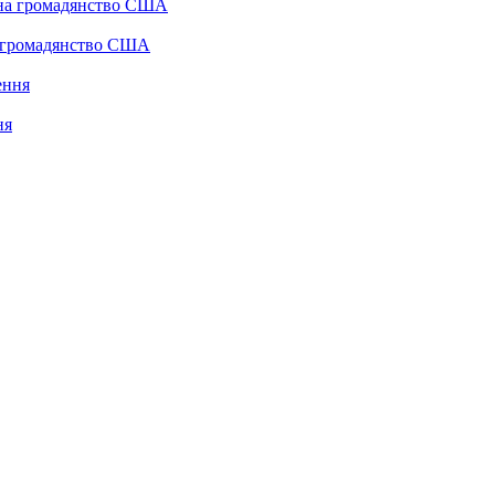
а громадянство США
ня