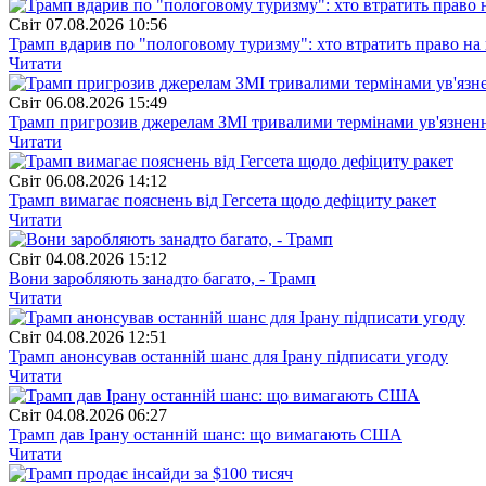
Свiт
07.08.2026 10:56
Трамп вдарив по "пологовому туризму": хто втратить право н
Читати
Свiт
06.08.2026 15:49
Трамп пригрозив джерелам ЗМІ тривалими термінами ув'язнен
Читати
Свiт
06.08.2026 14:12
Трамп вимагає пояснень від Гегсета щодо дефіциту ракет
Читати
Свiт
04.08.2026 15:12
Вони заробляють занадто багато, - Трамп
Читати
Свiт
04.08.2026 12:51
Трамп анонсував останній шанс для Ірану підписати угоду
Читати
Свiт
04.08.2026 06:27
Трамп дав Ірану останній шанс: що вимагають США
Читати