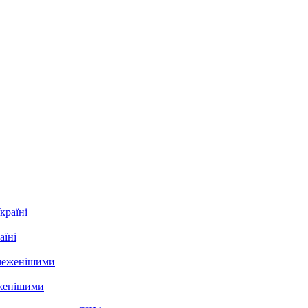
аїні
еженішими