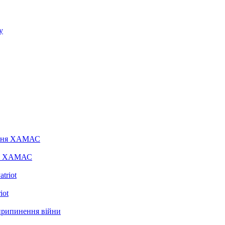
ння ХАМАС
iot