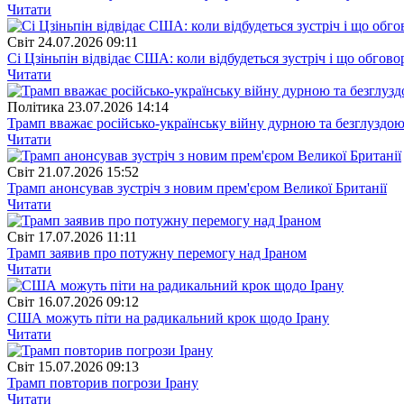
Читати
Свiт
24.07.2026 09:11
Сі Цзіньпін відвідає США: коли відбудеться зустріч і що обгово
Читати
Полiтика
23.07.2026 14:14
Трамп вважає російсько-українську війну дурною та безглуздо
Читати
Свiт
21.07.2026 15:52
Трамп анонсував зустріч з новим прем'єром Великої Британії
Читати
Свiт
17.07.2026 11:11
Трамп заявив про потужну перемогу над Іраном
Читати
Свiт
16.07.2026 09:12
США можуть піти на радикальний крок щодо Ірану
Читати
Свiт
15.07.2026 09:13
Трамп повторив погрози Ірану
Читати