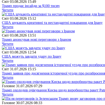
Свiт
03.08.2026 15:49
Трамп продає інсайди за $100 тисяч
Читати
Свiт
03.08.2026 15:12
США шукають креативні та нестандартні покарання для Ірану
Читати
Свiт
03.08.2026 13:51
Трамп анонсував нові переговори з Іраном
Читати
Свiт
03.08.2026 12:54
США можуть завдати удару по Ірану
Читати
Свiт
31.07.2026 15:15
Трамп заявив про досягнення історичної угоди про роззброє
Читати
Головне
31.07.2026 07:29
Трамп охолодив очікування Києва щодо виробництва ракет Patr
Читати
Головне
30.07.2026 08:33