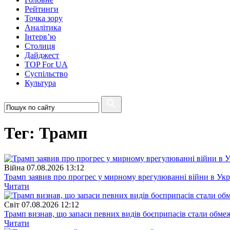
Рейтинги
Точка зору
Аналітика
Інтерв’ю
Столиця
Дайджест
TOP For UA
Суспiльство
Культура
Тег: Трамп
Війна
07.08.2026 13:12
Трамп заявив про прогрес у мирному врегулюванні війни в Укр
Читати
Свiт
07.08.2026 12:12
Трамп визнав, що запаси певних видів боєприпасів стали обм
Читати