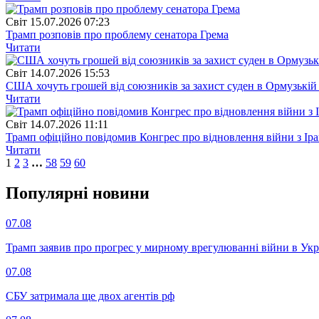
Свiт
15.07.2026 07:23
Трамп розповів про проблему сенатора Грема
Читати
Свiт
14.07.2026 15:53
США хочуть грошей від союзників за захист суден в Ормузькій
Читати
Свiт
14.07.2026 11:11
Трамп офіційно повідомив Конгрес про відновлення війни з Ір
Читати
1
2
3
…
58
59
60
Популярнi новини
07.08
Трамп заявив про прогрес у мирному врегулюванні війни в Укр
07.08
СБУ затримала ще двох агентів рф