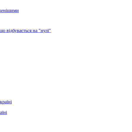
еженішими
о відбувається на "нулі"
аїні