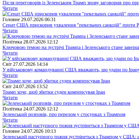
Після переговорів із Зеленським Трамп знову заговорив про п
Читати
Головне
29.07.2026 06:31
Сенат США прискорив ухвалення "пекельних санкцій" проти РФ
Читати
Полiтика
28.07.2026 12:12
Ключовою темою на зустрічі Трампа і Зеленського стане завер
Читати
Свiт
27.07.2026 14:14
У військовому командуванні США вважають, що удари по Іран
Читати
Свiт
24.07.2026 13:52
Трамп хоче, щоб збитки суден компенсував Іран
Читати
Полiтика
24.07.2026 12:12
Зеленський розповів, про перелом у стосунках з Трампом
Читати
Головне
24.07.2026 10:13
Зеленський наступного тижня зустрінеться з Трампом у США: 