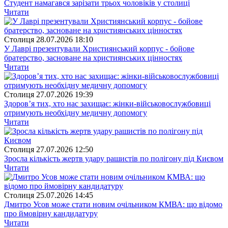
Студент намагався зарізати трьох чоловіків у столиці
Читати
Столиця
28.07.2026 18:10
У Лаврі презентували Християнський корпус - бойове
братерство, засноване на християнських цінностях
Читати
Столиця
27.07.2026 19:39
Здоров’я тих, хто нас захищає: жінки-військовослужбовиці
отримують необхідну медичну допомогу
Читати
Столиця
27.07.2026 12:50
Зросла кількість жертв удару рашистів по полігону під Києвом
Читати
Столиця
25.07.2026 14:45
Дмитро Усов може стати новим очільником КМВА: що відомо
про ймовірну кандидатуру
Читати