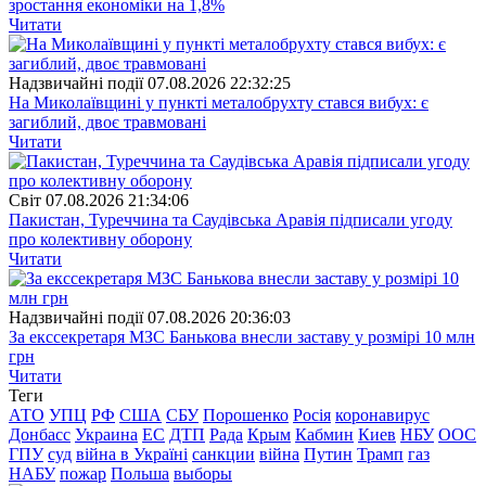
зростання економіки на 1,8%
Читати
Надзвичайні події
07.08.2026 22:32:25
На Миколаївщині у пункті металобрухту стався вибух: є
загиблий, двоє травмовані
Читати
Свiт
07.08.2026 21:34:06
Пакистан, Туреччина та Саудівська Аравія підписали угоду
про колективну оборону
Читати
Надзвичайні події
07.08.2026 20:36:03
За екссекретаря МЗС Банькова внесли заставу у розмірі 10 млн
грн
Читати
Теги
АТО
УПЦ
РФ
США
СБУ
Порошенко
Росія
коронавирус
Донбасс
Украина
ЕС
ДТП
Рада
Крым
Кабмин
Киев
НБУ
ООС
ГПУ
суд
війна в Україні
санкции
війна
Путин
Трамп
газ
НАБУ
пожар
Польша
выборы