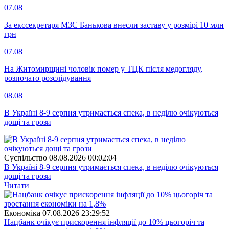
07.08
За екссекретаря МЗС Банькова внесли заставу у розмірі 10 млн
грн
07.08
На Житомирщині чоловік помер у ТЦК після медогляду,
розпочато розслідування
08.08
В Україні 8-9 серпня утримається спека, в неділю очікуються
дощі та грози
Суспiльство
08.08.2026 00:02:04
В Україні 8-9 серпня утримається спека, в неділю очікуються
дощі та грози
Читати
Економіка
07.08.2026 23:29:52
Нацбанк очікує прискорення інфляції до 10% цьогоріч та