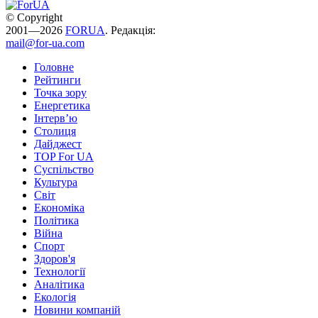
© Copyright
2001—2026
FORUA
. Редакція:
mail@for-ua.com
Головне
Рейтинги
Точка зору
Енергетика
Інтерв’ю
Столиця
Дайджест
TOP For UA
Суспiльство
Культура
Світ
Економіка
Політика
Війна
Спорт
Здоров'я
Технології
Аналітика
Екологія
Новини компаній