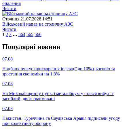
опалення
Читати
Столиця
21.07.2026 14:51
Військовий напав на столичну АЗС
Читати
1
2
3
…
564
565
566
Популярнi новини
07.08
Нацбанк очікує прискорення інфляції до 10% цьогоріч та
зростання економіки на 1,8%
07.08
На Миколаївщині у пункті металобрухту стався вибух: є
загиблий, двоє травмовані
07.08
Пакистан, Туреччина та Саудівська Аравія підписали угоду
про колективну оборону