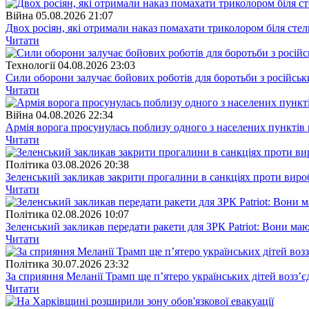
Війна
05.08.2026 21:07
Двох росіян, які отримали наказ помахати триколором біля стел
Читати
Технології
04.08.2026 23:03
Сили оборони залучає бойових роботів для боротьби з російсь
Читати
Війна
04.08.2026 22:34
Армія ворога просунулась поблизу одного з населених пунктів 
Читати
Полiтика
03.08.2026 20:38
Зеленський закликaв закрити прогалини в санкціях проти виро
Читати
Полiтика
02.08.2026 10:07
Зеленський закликав передати ракети для ЗРК Patriot: Вони ма
Читати
Полiтика
30.07.2026 23:32
За сприяння Меланії Трамп ще п’ятеро українських дітей возз’
Читати