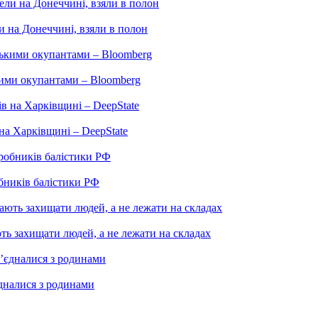
и на Донеччині, взяли в полон
кими окупантами – Bloomberg
на Харківщині – DeepState
бників балістики РФ
ють захищати людей, а не лежати на складах
єдналися з родинами