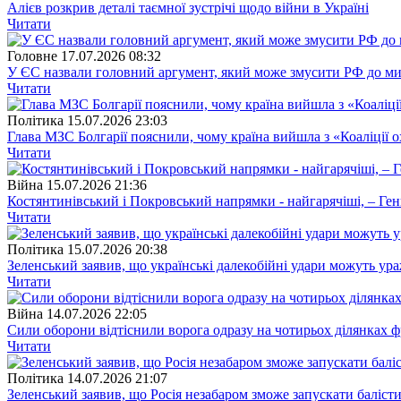
Алієв розкрив деталі таємної зустрічі щодо війни в Україні
Читати
Головне
17.07.2026 08:32
У ЄС назвали головний аргумент, який може змусити РФ до м
Читати
Полiтика
15.07.2026 23:03
Глава МЗС Болгарії пояснили, чому країна вийшла з «Коаліції 
Читати
Війна
15.07.2026 21:36
Костянтинівський і Покровський напрямки - найгарячіші, – Ге
Читати
Полiтика
15.07.2026 20:38
Зеленський заявив, що українські далекобійні удари можуть ураж
Читати
Війна
14.07.2026 22:05
Сили оборони відтіснили ворога одразу на чотирьох ділянках фр
Читати
Полiтика
14.07.2026 21:07
Зеленський заявив, що Росія незабаром зможе запускати балісти