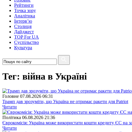
Рейтинги
Точка зору
Аналітика
Інтерв’ю
Столиця
Дайджест
TOP For UA
Суспiльство
Культура
Тег: війна в Україні
Головне
07.08.2026 06:31
Трамп дав зрозуміти, що Україна не отримає ракети для Patriot
Читати
Полiтика
06.08.2026 21:36
Єврокомісія: Україна може використати кошти кредиту ЄС на за
Читати