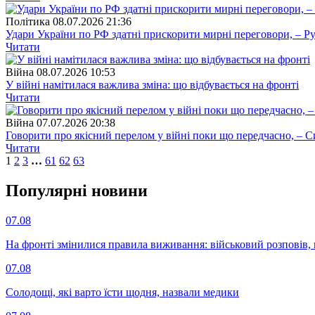
Полiтика
08.07.2026 21:36
Удари України по РФ здатні прискорити мирні переговори, – Ру
Читати
Війна
08.07.2026 10:53
У війні намітилася важлива зміна: що відбувається на фронті
Читати
Війна
07.07.2026 20:38
Говорити про якісний перелом у війні поки що передчасно, – 
Читати
1
2
3
…
61
62
63
Популярнi новини
07.08
На фронті змінилися правила виживання: військовий розповів, щ
07.08
Солодощі, які варто їсти щодня, назвали медики