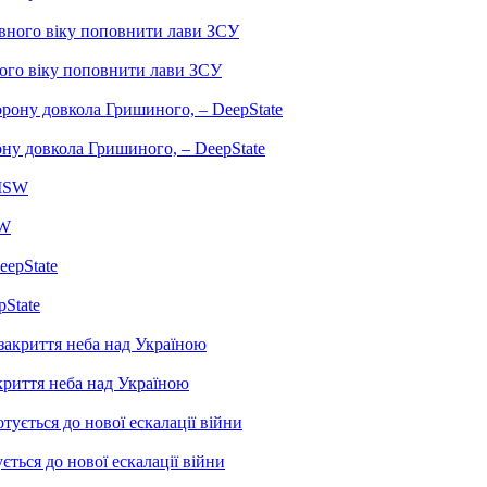
ного віку поповнити лави ЗСУ
ону довкола Гришиного, – DeepState
SW
pState
криття неба над Україною
ться до нової ескалації війни