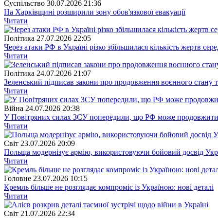
Суспiльство
30.07.2026 21:36
На Харківщині розширили зону обов'язкової евакуації
Читати
Полiтика
27.07.2026 22:05
Через атаки РФ в Україні різко збільшилася кількість жертв се
Читати
Полiтика
24.07.2026 21:07
Зеленський підписав закони про продовження воєнного стану та
Читати
Війна
24.07.2026 20:38
У Повітряних силах ЗСУ попередили, що РФ може продовжит
Читати
Свiт
23.07.2026 20:09
Польща модернізує армію, використовуючи бойовий досвід Укр
Читати
Головне
23.07.2026 10:15
Кремль більше не розглядає компроміс із Україною: нові деталі
Читати
Свiт
21.07.2026 22:34