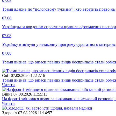
07.08
Трамп вдарив по "пологовому туризму": хто втратить право н
07.08
Українцям за кордоном спростили правила оформлення паспорт
07.08
Українку втягнули у незаконну програму сурогатного материнст
07.08
Трамп визнав, що запаси певних видів боєприпасів стали обм
Свiт
07.08.2026 12:12:16
Трамп визнав, що запаси певних видів боєприпасів стали обм
Читати
Війна
07.08.2026 11:55:13
На фронті змінилися правила виживання: військовий розповів, щ
Читати
Здоров'я
07.08.2026 11:14:57