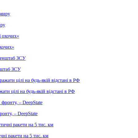
иру
охочих»
нштаб ЗСУ
ати цілі на будь-якій відстані в РФ
онту, – DeepState
чні ракети на 5 тис. км