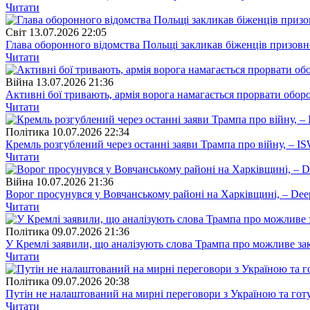
Читати
Свiт
13.07.2026 22:05
Глава оборонного відомства Польщі закликав біженців призов
Читати
Війна
13.07.2026 21:36
Активні бої тривають, армія ворога намагається прорвати обор
Читати
Полiтика
10.07.2026 22:34
Кремль розгублений через останні заяви Трампа про війну, – I
Читати
Війна
10.07.2026 21:36
Ворог просунувся у Вовчанському районі на Харківщині, – Dee
Читати
Полiтика
09.07.2026 21:36
У Кремлі заявили, що аналізують слова Трампа про можливе за
Читати
Полiтика
09.07.2026 20:38
Путін не налаштований на мирні переговори з Україною та готує
Читати