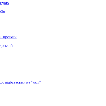
біо
Сирський
о відбувається на "нулі"