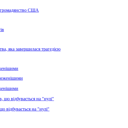
а громадянство США
ів
ва, яка завершилася трагедією
еженішими
еженішими
о відбувається на "нулі"