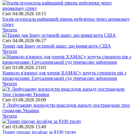
Свiт
04.08.2026 10:15
Італія оголосила найвищий рівень небезпеки через аномальну
спеку
Читати
Свiт
04.08.2026 06:27
Трамп дав Ірану останній шанс: що вимагають США
Читати
Свiт
03.08.2026 23:03
Навколо в'язниці для членів ХАМАСу хочуть створити рів з
крокодилами: Єрусалимський суд тимчасово заборонив
Читати
Свiт
03.08.2026 20:09
У Любуському воєводстві внаслідок нападу постраждали троє
громадян України
Читати
Свiт
03.08.2026 15:49
Трамп продає інсайди за $100 тисяч