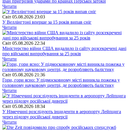
Іран пригрозив ударами по країнах Перської затоки
Читати
Свiт
05.08.2026 23:03
У Веллінгтоні вперше за 15 років випав сніг
Читати
Свiт
05.08.2026 22:34
Міністерство війни США видалило із сайту розсекречені дані
про військові випробування за 25 років
Читати
Свiт
05.08.2026 21:36
Гори, гори ясно: У підмосковному місті виникла пожежа у
головному науковому центрі, де розробляють балістику
Читати
Свiт
05.08.2026 18:34
У Німеччині розслідують інциденти в аеропорту Лейпцига
через підозру російської диверсії
Читати