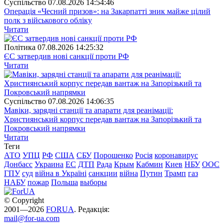
Суспiльство
07.08.2026 14:54:46
Операція «Чесний призов»: на Закарпатті зник майже цілий
полк з військового обліку
Читати
Полiтика
07.08.2026 14:25:32
ЄС затвердив нові санкції проти РФ
Читати
Суспiльство
07.08.2026 14:06:35
Мавіки, зарядні станції та апарати для реанімації:
Християнський корпус передав вантаж на Запорізький та
Покровський напрямки
Читати
Теги
АТО
УПЦ
РФ
США
СБУ
Порошенко
Росія
коронавирус
Донбасс
Украина
ЕС
ДТП
Рада
Крым
Кабмин
Киев
НБУ
ООС
ГПУ
суд
війна в Україні
санкции
війна
Путин
Трамп
газ
НАБУ
пожар
Польша
выборы
© Copyright
2001—2026
FORUA
. Редакція:
mail@for-ua.com