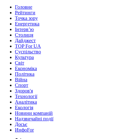
Головне
Рейтинги
Точка зору
Енергетика
Інтерв’ю
Столиця
Дайджест
TOP For UA
Суспiльство
Культура
Світ
Економіка
Політика
Війна
Спорт
Здоров'я
Технології
Аналітика
Екологія
Новини компаній
Надзвичайні події
Досьє
ИнфоFor