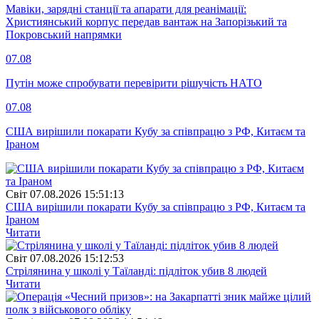
Мавіки, зарядні станції та апарати для реанімації:
Християнський корпус передав вантаж на Запорізький та
Покровський напрямки
07.08
Путін може спробувати перевірити рішучість НАТО
07.08
США вирішили покарати Кубу за співпрацю з РФ, Китаєм та
Іраном
Свiт
07.08.2026 15:51:13
США вирішили покарати Кубу за співпрацю з РФ, Китаєм та
Іраном
Читати
Свiт
07.08.2026 15:12:53
Стрілянина у школі у Таїланді: підліток убив 8 людей
Читати