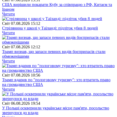
США вирішили покарати Кубу за співпрацю з РФ, Китаєм та
Іраном
Читати
Свiт
07.08.2026 15:12
Стрілянина у школі у Таїланді: підліток убив 8 людей
Читати
Свiт
07.08.2026 12:12
Трамп визнав, що запаси певних видів боєприпасів стали
обмеженішими
Читати
Свiт
07.08.2026 10:56
Трамп вдарив по "пологовому туризму": хто втратить право
на громадянство США
Читати
Свiт
06.08.2026 19:54
У Польщі осквернили українське місце пам'яти, посольство
звернулося до влади