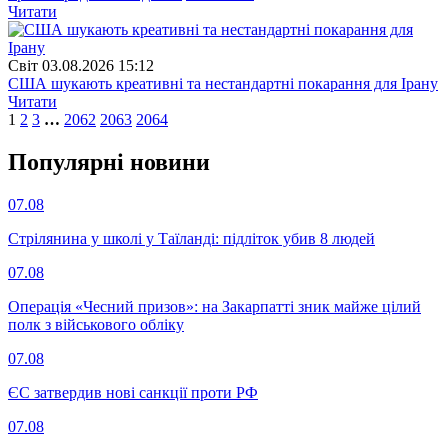
Читати
Свiт
03.08.2026 15:12
США шукають креативні та нестандартні покарання для Ірану
Читати
1
2
3
…
2062
2063
2064
Популярнi новини
07.08
Стрілянина у школі у Таїланді: підліток убив 8 людей
07.08
Операція «Чесний призов»: на Закарпатті зник майже цілий
полк з військового обліку
07.08
ЄС затвердив нові санкції проти РФ
07.08