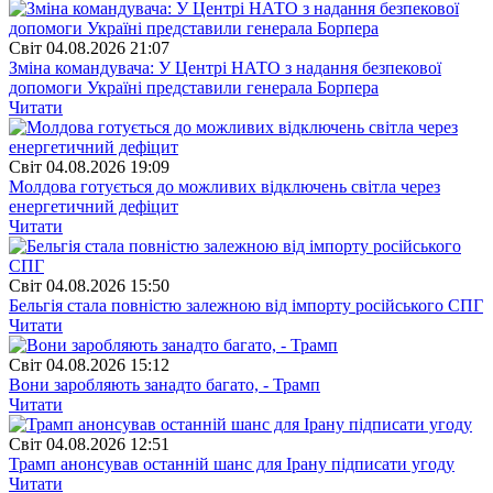
Свiт
04.08.2026 21:07
Зміна командувача: У Центрі НАТО з надання безпекової
допомоги Україні представили генерала Борпера
Читати
Свiт
04.08.2026 19:09
Молдова готується до можливих відключень світла через
енергетичний дефіцит
Читати
Свiт
04.08.2026 15:50
Бельгія стала повністю залежною від імпорту російського СПГ
Читати
Свiт
04.08.2026 15:12
Вони заробляють занадто багато, - Трамп
Читати
Свiт
04.08.2026 12:51
Трамп анонсував останній шанс для Ірану підписати угоду
Читати