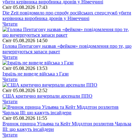
Свiт
05.08.2026 17:43
Die Zeit повідомило про спробу російських спецслужб убити
керівника виробника дронів у Німеччині
Читати
Свiт
05.08.2026 14:50
Голова Пентагону назвав «фейком» повідомлення про те, що
вичерпуються запаси ракет
Читати
Свiт
05.08.2026 13:53
Ізраїль не виведе війська з Гази
Читати
Свiт
05.08.2026 12:52
США критично вичерпали арсенали ППО
Читати
Свiт
05.08.2026 11:55
Вчинок принца Уільяма та Кейт Міддлтон розлютив Чарльза
III: що кажуть інсайдери
Читати