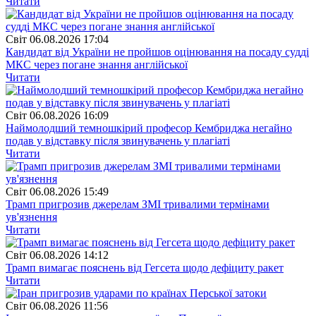
Читати
Свiт
06.08.2026 17:04
Кандидат від України не пройшов оцінювання на посаду судді
МКС через погане знання англійської
Читати
Свiт
06.08.2026 16:09
Наймолодший темношкірий професор Кембриджа негайно
подав у відставку після звинувачень у плагіаті
Читати
Свiт
06.08.2026 15:49
Трамп пригрозив джерелам ЗМІ тривалими термінами
ув'язнення
Читати
Свiт
06.08.2026 14:12
Трамп вимагає пояснень від Гегсета щодо дефіциту ракет
Читати
Свiт
06.08.2026 11:56