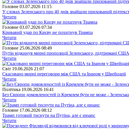
Головне
03.07.2026 11:15
У словах Зеленського про 40 днів знайшли прихований підтекс
Читати
Головне
03.07.2026 07:34
Кривавий удар по Києву не похитнув Трампа
Читати
Головне
25.06.2026 08:49
Путін відкинув мирні пропозиції Зеленського, підтримані СШ
Читати
Свiт
19.06.2026 21:07
Скасовано мирні переговори між США та Іраном у Швейцарії
Читати
Полiтика
19.06.2026 16:41
Без Європи домовленостей із Кремлем бути не може - Зеленськ
Читати
Головне
17.06.2026 08:12
Трамп готовий тиснути на Путіна, але є нюанс
Читати