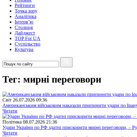
Рейтинги
Точка зору
Аналітика
Інтерв’ю
Столиця
Дайджест
TOP For UA
Суспiльство
Культура
Тег: мирні переговори
Свiт
26.07.2026 09:36
Американським військовим наказали припинити удари по Ірану 
Читати
Полiтика
08.07.2026 21:36
Удари України по РФ здатні прискорити мирні переговори, – Ру
Читати