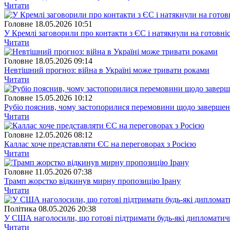
Читати
Головне
18.05.2026 10:51
У Кремлі заговорили про контакти з ЄС і натякнули на готовніс
Читати
Головне
18.05.2026 09:14
Невтішний прогноз: війна в Україні може тривати роками
Читати
Головне
15.05.2026 10:12
Рубіо пояснив, чому застопорилися перемовини щодо завершенн
Читати
Головне
12.05.2026 08:12
Каллас хоче представляти ЄС на переговорах з Росією
Читати
Головне
11.05.2026 07:38
Трамп жорстко відкинув мирну пропозицію Ірану
Читати
Полiтика
08.05.2026 20:38
У США наголосили, що готові підтримати будь-які дипломатич
Читати