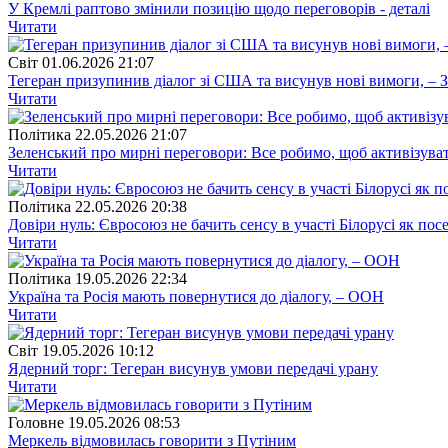
У Кремлі раптово змінили позицію щодо переговорів - деталі
Читати
Свiт
01.06.2026 21:07
Тегеран призупинив діалог зі США та висунув нові вимоги, – 
Читати
Полiтика
22.05.2026 21:07
Зеленський про мирні переговори: Все робимо, щоб активізува
Читати
Полiтика
22.05.2026 20:38
Довіри нуль: Євросоюз не бачить сенсу в участі Білорусі як по
Читати
Полiтика
19.05.2026 22:34
Україна та Росія мають повернутися до діалогу, – ООН
Читати
Свiт
19.05.2026 10:12
Ядерний торг: Тегеран висунув умови передачі урану
Читати
Головне
19.05.2026 08:53
Меркель відмовилась говорити з Путіним