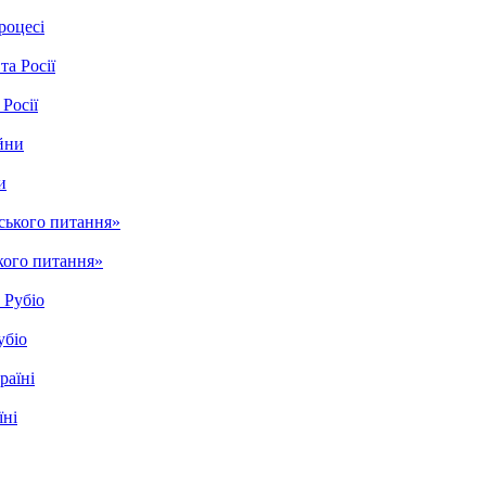
роцесі
Росії
и
кого питання»
убіо
їні