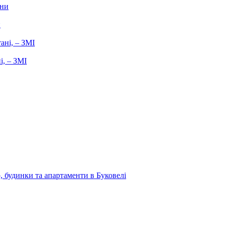
и
і, – ЗМІ
, будинки та апартаменти в Буковелі