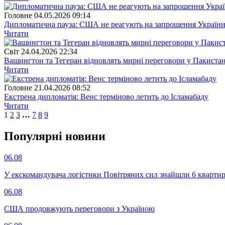
Головне
04.05.2026 09:14
Дипломатична пауза: США не реагують на запрошення Україн
Читати
Свiт
24.04.2026 22:34
Вашингтон та Тегеран відновлять мирні переговори у Пакистан
Читати
Головне
21.04.2026 08:52
Екстрена дипломатія: Венс терміново летить до Ісламабаду
Читати
1
2
3
…
7
8
9
Популярнi новини
06.08
У екскомандувача логістики Повітряних сил знайшли 6 квартир
06.08
США продовжують переговори з Україною