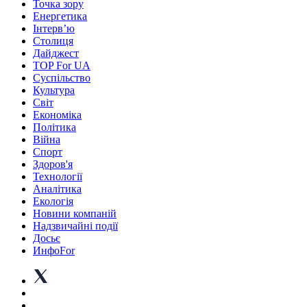
Точка зору
Енергетика
Інтерв’ю
Столиця
Дайджест
TOP For UA
Суспiльство
Культура
Світ
Економіка
Політика
Війна
Спорт
Здоров'я
Технології
Аналітика
Екологія
Новини компаній
Надзвичайні події
Досьє
ИнфоFor