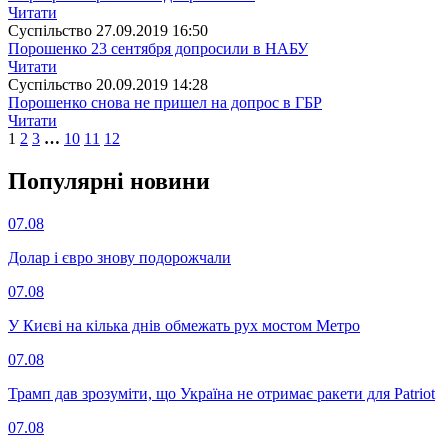
Читати
Суспiльство
27.09.2019 16:50
Порошенко 23 сентября допросили в НАБУ
Читати
Суспiльство
20.09.2019 14:28
Порошенко снова не пришел на допрос в ГБР
Читати
1
2
3
…
10
11
12
Популярнi новини
07.08
Долар і євро знову подорожчали
07.08
У Києві на кілька днів обмежать рух мостом Метро
07.08
Трамп дав зрозуміти, що Україна не отримає ракети для Patriot
07.08