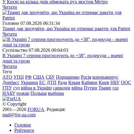
У Києві на кілька днів обмежать рух мостом Метро
Читати
Головне
07.08.2026 06:31:34
Трамп дав зрозуміти, що Україна не отримає ракети для Patriot
Читати
Суспiльство
07.08.2026 00:04:03
В Україні 7 серпня прогнозують до +38°, подекуди - значні
дощі та грози
Читати
Теги
АТО
УПЦ
РФ
США
СБУ
Порошенко
Росія
коронавирус
Донбасс
Украина
ЕС
ДТП
Рада
Крым
Кабмин
Киев
НБУ
ООС
ГПУ
суд
війна в Україні
санкции
війна
Путин
Трамп
газ
НАБУ
пожар
Польша
выборы
© Copyright
2001—2026
FORUA
. Редакція:
mail@for-ua.com
Головне
Рейтинги