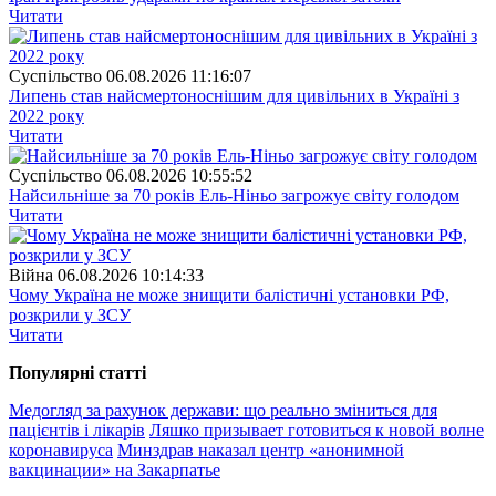
Читати
Суспiльство
06.08.2026 11:16:07
Липень став найсмертоноснішим для цивільних в Україні з
2022 року
Читати
Суспiльство
06.08.2026 10:55:52
Найсильніше за 70 років Ель-Ніньо загрожує світу голодом
Читати
Війна
06.08.2026 10:14:33
Чому Україна не може знищити балістичні установки РФ,
розкрили у ЗСУ
Читати
Популярнi статтi
Медогляд за рахунок держави: що реально зміниться для
пацієнтів і лікарів
Ляшко призывает готовиться к новой волне
коронавируса
Минздрав наказал центр «анонимной
вакцинации» на Закарпатье