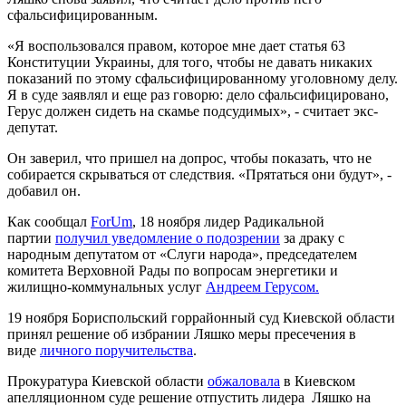
сфальсифицированным.
«Я воспользовался правом, которое мне дает статья 63
Конституции Украины, для того, чтобы не давать никаких
показаний по этому сфальсифицированному уголовному делу.
Я в суде заявлял и еще раз говорю: дело сфальсифицировано,
Герус должен сидеть на скамье подсудимых», - считает экс-
депутат.
Он заверил, что пришел на допрос, чтобы показать, что не
собирается скрываться от следствия. «Прятаться они будут», -
добавил он.
Как сообщал
ForUm
, 18 ноября лидер Радикальной
партии
получил уведомление о подозрении
за драку с
народным депутатом от «Слуги народа», председателем
комитета Верховной Рады по вопросам энергетики и
жилищно-коммунальных услуг
Андреем Герусом.
19 ноября Бориспольский горрайонный суд Киевской области
принял решение об избрании Ляшко меры пресечения в
виде
личного поручительства
.
Прокуратура Киевской области
обжаловала
в Киевском
апелляционном суде решение отпустить лидера Ляшко на