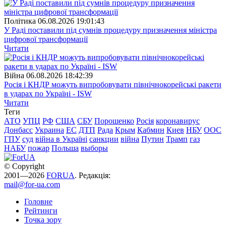
Полiтика
06.08.2026 19:01:43
У Раді поставили під сумнів процедуру призначення міністра
цифрової трансформації
Читати
Війна
06.08.2026 18:42:39
Росія і КНДР можуть випробовувати північнокорейські ракети
в ударах по Україні - ISW
Читати
Теги
АТО
УПЦ
РФ
США
СБУ
Порошенко
Росія
коронавирус
Донбасс
Украина
ЕС
ДТП
Рада
Крым
Кабмин
Киев
НБУ
ООС
ГПУ
суд
війна в Україні
санкции
війна
Путин
Трамп
газ
НАБУ
пожар
Польша
выборы
© Copyright
2001—2026
FORUA
. Редакція:
mail@for-ua.com
Головне
Рейтинги
Точка зору