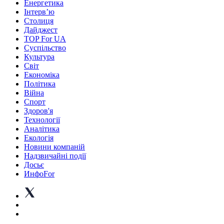
Енергетика
Інтерв’ю
Столиця
Дайджест
TOP For UA
Суспiльство
Культура
Світ
Економіка
Політика
Війна
Спорт
Здоров'я
Технології
Аналітика
Екологія
Новини компаній
Надзвичайні події
Досьє
ИнфоFor