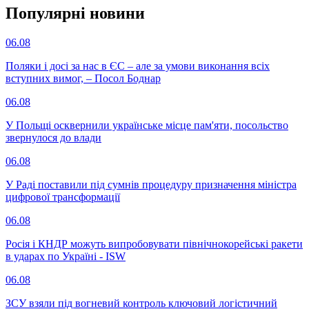
Популярнi новини
06.08
Поляки і досі за нас в ЄС – але за умови виконання всіх
вступних вимог, – Посол Боднар
06.08
У Польщі осквернили українське місце пам'яти, посольство
звернулося до влади
06.08
У Раді поставили під сумнів процедуру призначення міністра
цифрової трансформації
06.08
Росія і КНДР можуть випробовувати північнокорейські ракети
в ударах по Україні - ISW
06.08
ЗСУ взяли під вогневий контроль ключовий логістичний