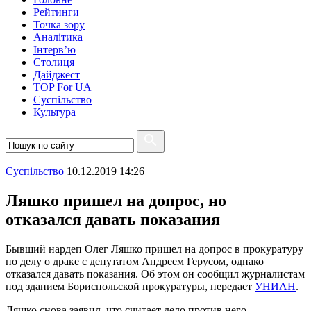
Рейтинги
Точка зору
Аналітика
Інтерв’ю
Столиця
Дайджест
TOP For UA
Суспiльство
Культура
Суспiльство
10.12.2019 14:26
Ляшко пришел на допрос, но
отказался давать показания
Бывший нардеп Олег Ляшко пришел на допрос в прокуратуру
по делу о драке с депутатом Андреем Герусом, однако
отказался давать показания. Об этом он сообщил журналистам
под зданием Бориспольской прокуратуры, передает
УНИАН
.
Ляшко снова заявил, что считает дело против него