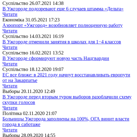
Суспiльство
26.07.2021 14:38
В Ужгороде подозревают еще 6 случаев штамма «Дельта»
Читати
Економіка
31.05.2021 17:23
Аэропорт «Ужгород» возобновляет полноценную работу
Читати
Суспiльство
14.03.2021 16:19
В Ужгороде отменили занятия в школах для 1−4 классов
Читати
Суспiльство
16.02.2021 13:52
В Ужгороде сформируют новую часть Нацгвардии
Читати
Суспiльство
18.12.2020 19:07
ЕС все ближе: в 2021 году начнут восстанавливать европути
от на Закарпатье
Читати
Выборы
20.11.2020 12:49
В Ужгороде перед вторым туром выборов разоблачили схему
скупки голосов
Читати
Полiтика
02.11.2020 21:07
Больницы Ужгорода заполнены на 100%, ОГА винит власти
города в саботаже
Читати
Выборы
28.09.2020 14:55