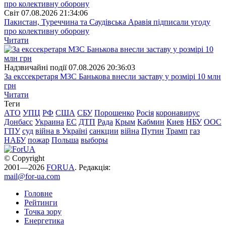
Свiт
07.08.2026 21:34:06
Пакистан, Туреччина та Саудівська Аравія підписали угоду
про колективну оборону
Читати
Надзвичайні події
07.08.2026 20:36:03
За екссекретаря МЗС Банькова внесли заставу у розмірі 10 млн
грн
Читати
Теги
АТО
УПЦ
РФ
США
СБУ
Порошенко
Росія
коронавирус
Донбасс
Украина
ЕС
ДТП
Рада
Крым
Кабмин
Киев
НБУ
ООС
ГПУ
суд
війна в Україні
санкции
війна
Путин
Трамп
газ
НАБУ
пожар
Польша
выборы
© Copyright
2001—2026
FORUA
. Редакція:
mail@for-ua.com
Головне
Рейтинги
Точка зору
Енергетика