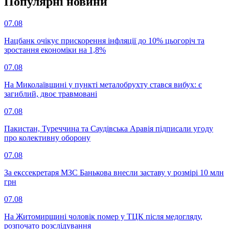
Популярнi новини
07.08
Нацбанк очікує прискорення інфляції до 10% цьогоріч та
зростання економіки на 1,8%
07.08
На Миколаївщині у пункті металобрухту стався вибух: є
загиблий, двоє травмовані
07.08
Пакистан, Туреччина та Саудівська Аравія підписали угоду
про колективну оборону
07.08
За екссекретаря МЗС Банькова внесли заставу у розмірі 10 млн
грн
07.08
На Житомирщині чоловік помер у ТЦК після медогляду,
розпочато розслідування