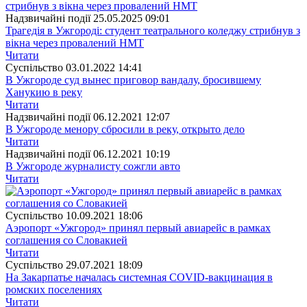
Надзвичайні події
25.05.2025 09:01
Трагедія в Ужгороді: студент театрального коледжу стрибнув з
вікна через провалений НМТ
Читати
Суспiльство
03.01.2022 14:41
В Ужгороде суд вынес приговор вандалу, бросившему
Ханукию в реку
Читати
Надзвичайні події
06.12.2021 12:07
В Ужгороде менору сбросили в реку, открыто дело
Читати
Надзвичайні події
06.12.2021 10:19
В Ужгороде журналисту сожгли авто
Читати
Суспiльство
10.09.2021 18:06
Аэропорт «Ужгород» принял первый авиарейс в рамках
соглашения со Словакией
Читати
Суспiльство
29.07.2021 18:09
На Закарпатье началась системная COVID-вакцинация в
ромских поселениях
Читати