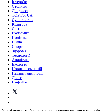
Інтерв’ю
Столиця
Дайджест
TOP For UA
Суспiльство
Культура
Світ
Економіка
Політика
Війна
Спорт
Здоров'я
Технології
Аналітика
Екологія
Новини компаній
Надзвичайні події
Досьє
ИнфоFor
У разі повного або часткового передрукування матеріалів