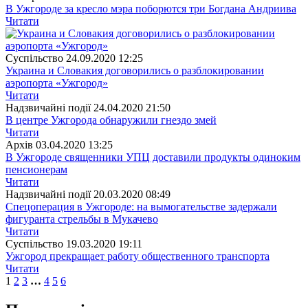
В Ужгороде за кресло мэра поборются три Богдана Андриива
Читати
Суспiльство
24.09.2020 12:25
Украина и Словакия договорились о разблокировании
аэропорта «Ужгород»
Читати
Надзвичайні події
24.04.2020 21:50
В центре Ужгорода обнаружили гнездо змей
Читати
Архiв
03.04.2020 13:25
В Ужгороде священники УПЦ доставили продукты одиноким
пенсионерам
Читати
Надзвичайні події
20.03.2020 08:49
Спецоперация в Ужгороде: на вымогательстве задержали
фигуранта стрельбы в Мукачево
Читати
Суспiльство
19.03.2020 19:11
Ужгород прекращает работу общественного транспорта
Читати
1
2
3
…
4
5
6