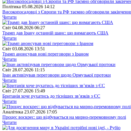
Полiтика
05.08.2026 14:12
Високопосадовці з Європи та РФ таємно обговорили закінчення
Читати
Свiт
04.08.2026 06:27
Трамп дав Ірану останній шанс: що вимагають США
Читати
Свiт
03.08.2026 13:51
Трамп анонсував нові переговори з Іраном
Читати
Свiт
28.07.2026 11:15
Іран активізував переговори щодо Ормузької протоки
Читати
Свiт
27.07.2026 15:49
Британія хоче рухатись до тісніших зв’язків з ЄС
Читати
Аналітика
23.07.2026 17:05
Процес воскрес: що відбувається на мирно-перемовному полі
Читати