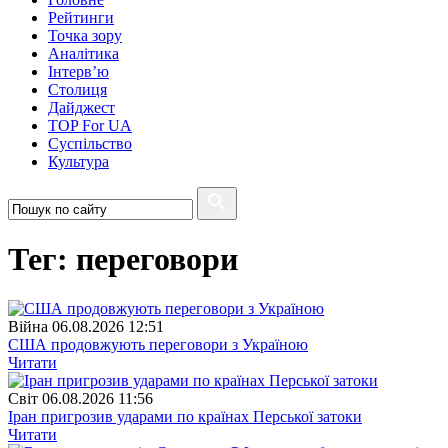
Рейтинги
Точка зору
Аналітика
Інтерв’ю
Столиця
Дайджест
TOP For UA
Суспiльство
Культура
Тег: переговори
Війна
06.08.2026 12:51
США продовжують переговори з Україною
Читати
Свiт
06.08.2026 11:56
Іран пригрозив ударами по країнах Перської затоки
Читати