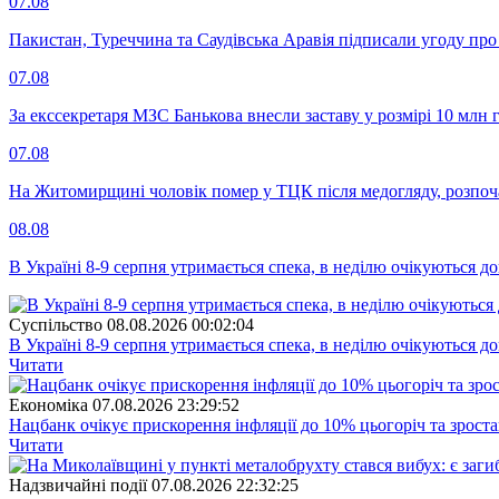
07.08
Пакистан, Туреччина та Саудівська Аравія підписали угоду пр
07.08
За екссекретаря МЗС Банькова внесли заставу у розмірі 10 млн 
07.08
На Житомирщині чоловік помер у ТЦК після медогляду, розпоч
08.08
В Україні 8-9 серпня утримається спека, в неділю очікуються до
Суспiльство
08.08.2026 00:02:04
В Україні 8-9 серпня утримається спека, в неділю очікуються до
Читати
Економіка
07.08.2026 23:29:52
Нацбанк очікує прискорення інфляції до 10% цьогоріч та зрост
Читати
Надзвичайні події
07.08.2026 22:32:25