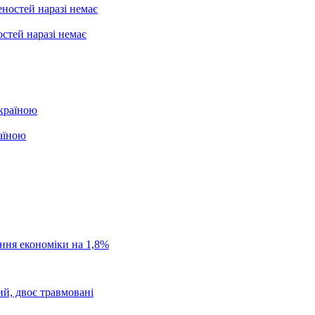
стей наразі немає
раїною
ання економіки на 1,8%
ий, двоє травмовані