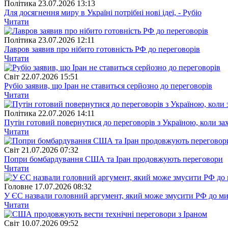
Полiтика
23.07.2026 13:13
Для досягнення миру в Україні потрібні нові ідеї, - Рубіо
Читати
Полiтика
23.07.2026 12:11
Лавров заявив про нібито готовність РФ до переговорів
Читати
Свiт
22.07.2026 15:51
Рубіо заявив, що Іран не ставиться серйозно до переговорів
Читати
Полiтика
22.07.2026 14:11
Путін готовий повернутися до переговорів з Україною, коли за
Читати
Свiт
21.07.2026 07:32
Попри бомбардування США та Іран продовжують переговори
Читати
Головне
17.07.2026 08:32
У ЄС назвали головний аргумент, який може змусити РФ до м
Читати
Свiт
10.07.2026 09:52