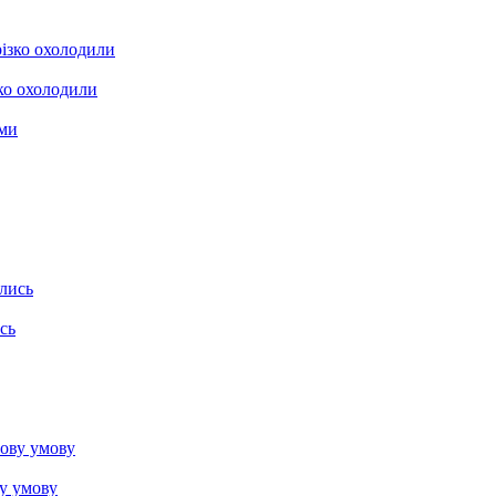
зко охолодили
сь
ву умову