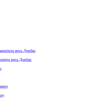
хопить весь Донбас
иру