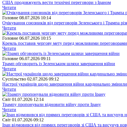
США продовжують вести технічні переговори з Іраном
Читати
Головне
08.07.2026 10:14
Очікування союзників від переговорів Зеленського і Трампа рі
Читати
Головне
06.07.2026 10:15
Кремль поставив чергову мету перед можливими переговорами
Читати
Головне
06.07.2026 09:11
Трамп обговорить із Зеленським шляхи завершення війни
Читати
Суспiльство
02.07.2026 09:12
Настрої українців щодо завершення війни кардинально змінили
Читати
Свiт
01.07.2026 12:14
Трампу пропонували відновити війну проти Ірану
Читати
Свiт
01.07.2026 09:12
Іран відмовився від прямих переговорів зі США та висунув но