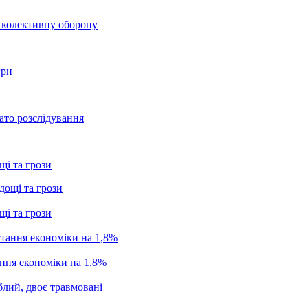
о колективну оборону
грн
ато розслідування
щі та грози
щі та грози
ання економіки на 1,8%