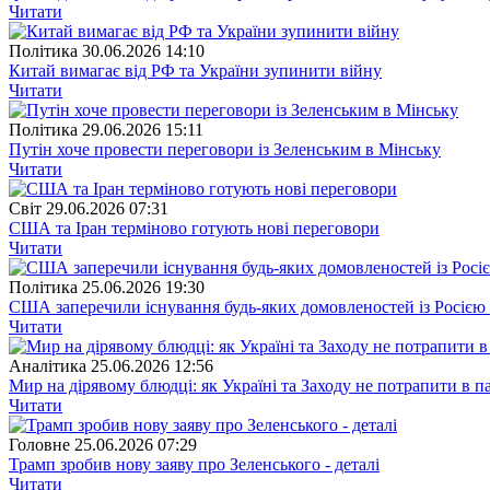
Читати
Полiтика
30.06.2026 14:10
Китай вимагає від РФ та України зупинити війну
Читати
Полiтика
29.06.2026 15:11
Путін хоче провести переговори із Зеленським в Мінську
Читати
Свiт
29.06.2026 07:31
США та Іран терміново готують нові переговори
Читати
Полiтика
25.06.2026 19:30
США заперечили існування будь-яких домовленостей із Росією 
Читати
Аналітика
25.06.2026 12:56
Мир на дірявому блюдці: як Україні та Заходу не потрапити в 
Читати
Головне
25.06.2026 07:29
Трамп зробив нову заяву про Зеленського - деталі
Читати