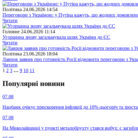
Полiтика
24.06.2026 14:54
Переговори з Україною: у Путіна кажуть, що жодних домовлено
Читати
Головне
24.06.2026 11:14
Угорщина знову загальмувала шлях України до ЄС
Читати
Полiтика
23.06.2026 18:04
Лавров заявив про готовність Росії відновити переговори з Ук
Читати
1
2
3
…
9
10
11
Популярнi новини
07.08
Нацбанк очікує прискорення інфляції до 10% цьогоріч та зрост
07.08
На Миколаївщині у пункті металобрухту стався вибух: є загибл