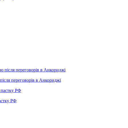
після переговорів в Анкориджі
пастку РФ