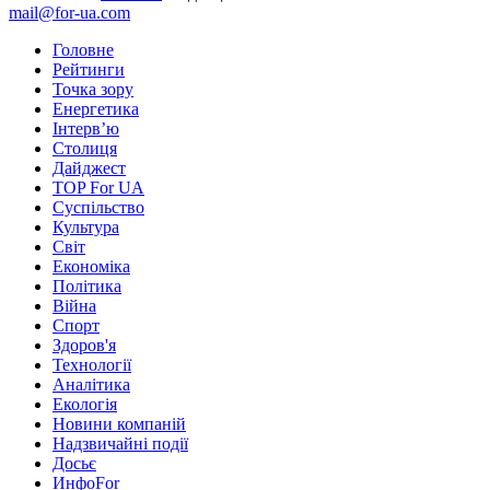
mail@for-ua.com
Головне
Рейтинги
Точка зору
Енергетика
Інтерв’ю
Столиця
Дайджест
TOP For UA
Суспiльство
Культура
Світ
Економіка
Політика
Війна
Спорт
Здоров'я
Технології
Аналітика
Екологія
Новини компаній
Надзвичайні події
Досьє
ИнфоFor