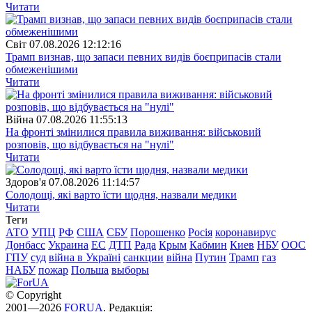
Читати
Свiт
07.08.2026 12:12:16
Трамп визнав, що запаси певних видів боєприпасів стали
обмеженішими
Читати
Війна
07.08.2026 11:55:13
На фронті змінилися правила виживання: військовий
розповів, що відбувається на "нулі"
Читати
Здоров'я
07.08.2026 11:14:57
Солодощі, які варто їсти щодня, назвали медики
Читати
Теги
АТО
УПЦ
РФ
США
СБУ
Порошенко
Росія
коронавирус
Донбасс
Украина
ЕС
ДТП
Рада
Крым
Кабмин
Киев
НБУ
ООС
ГПУ
суд
війна в Україні
санкции
війна
Путин
Трамп
газ
НАБУ
пожар
Польша
выборы
© Copyright
2001—2026
FORUA
. Редакція: