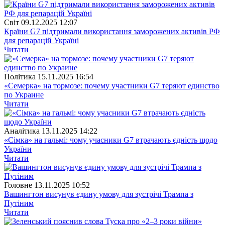
Свiт
09.12.2025 12:07
Країни G7 підтримали використання заморожених активів РФ
для репарацій Україні
Читати
Полiтика
15.11.2025 16:54
«Семерка» на тормозе: почему участники G7 теряют единство
по Украине
Читати
Аналітика
13.11.2025 14:22
«Сімка» на гальмі: чому учасники G7 втрачають єдність щодо
України
Читати
Головне
13.11.2025 10:52
Вашингтон висунув єдину умову для зустрічі Трампа з
Путіним
Читати