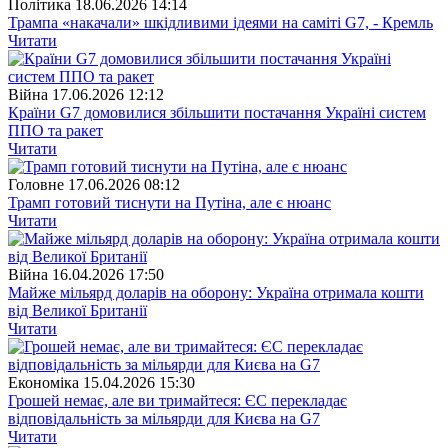
Полiтика
18.06.2026 14:14
Трампа «накачали» шкідливими ідеями на саміті G7, - Кремль
Читати
Війна
17.06.2026 12:12
Країни G7 домовилися збільшити постачання Україні систем
ППО та ракет
Читати
Головне
17.06.2026 08:12
Трамп готовий тиснути на Путіна, але є нюанс
Читати
Війна
16.04.2026 17:50
Майже мільярд доларів на оборону: Україна отримала кошти
від Великої Британії
Читати
Економіка
15.04.2026 15:30
Грошей немає, але ви тримайтеся: ЄС перекладає
відповідальність за мільярди для Києва на G7
Читати