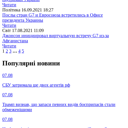
Читати
Полiтика
16.09.2021 18:27
Послы стран G7 и Евросоюза встретились в Офисе
президента Украины
Читати
Свiт
17.08.2021 11:09
Джонсон инициировал виртуальную встречу G7 из-за
Афганистана
Читати
1
2
3
…
4
5
Популярнi новини
07.08
СБУ затримала ще двох агентів рф
07.08
Трамп визнав, що запаси певних видів боєприпасів стали
обмеженішими
07.08