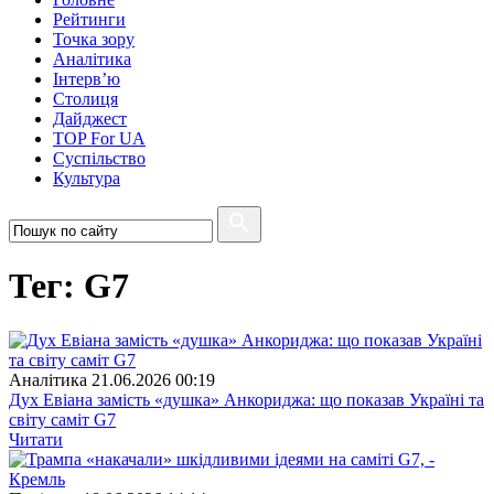
Рейтинги
Точка зору
Аналітика
Інтерв’ю
Столиця
Дайджест
TOP For UA
Суспiльство
Культура
Тег: G7
Аналітика
21.06.2026 00:19
Дух Евіана замість «душка» Анкориджа: що показав Україні та
світу саміт G7
Читати