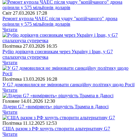
Свiт
27.03.2026 17:28
Ремонт купола ЧАЕС після удару "копійчаного" дрона
оцінили у 575 мільйонів доларів
Читати
Полiтика
27.03.2026 16:35
Рубіо дорікнув союзникам через Україну і Іран, у G7
спалахнула суперечка
Читати
Полiтика
13.03.2026 16:28
У G7 домовилися не змінювати санкційну політику щодо Росії
Читати
Головне
14.01.2026 12:30
Лідери G7 «виміряють» рішучість Трампа в Давосі
Читати
Полiтика
11.12.2025 12:53
США разом з РФ хочуть створити альтернативу G7
Читати