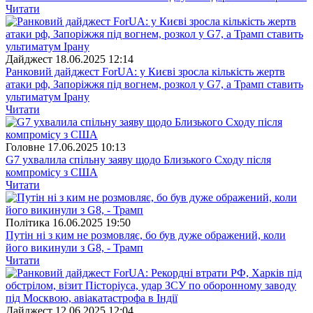
Читати
Дайджест
18.06.2025 12:14
Ранковий дайджест ForUА: у Києві зросла кількість жертв
атаки рф, Запоріжжя під вогнем, розкол у G7, а Трамп ставить
ультиматум Ірану
Читати
Головне
17.06.2025 10:13
G7 ухвалила спільну заяву щодо Близького Сходу після
компромісу з США
Читати
Полiтика
16.06.2025 19:50
Путін ні з ким не розмовляє, бо був дуже ображений, коли
його викинули з G8, - Трамп
Читати
Дайджест
12.06.2025 12:04