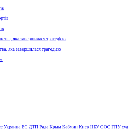
ів
ів
ва, яка завершилася трагедією
сс
Украина
ЕС
ДТП
Рада
Крым
Кабмин
Киев
НБУ
ООС
ГПУ
суд