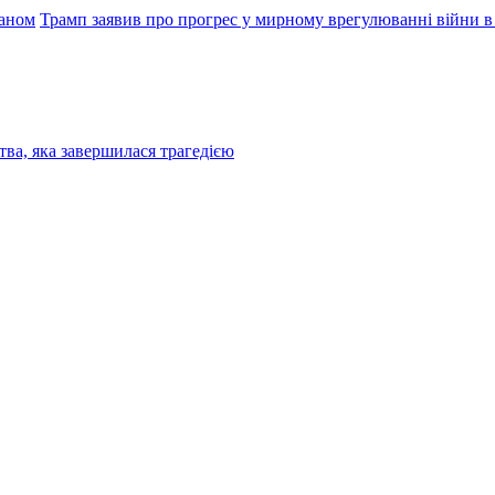
раном
Трамп заявив про прогрес у мирному врегулюванні війни в
ва, яка завершилася трагедією