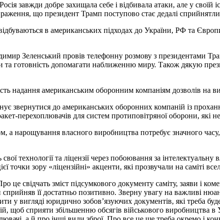
Росія завжди добре захищала себе і відбивала атаки, але у своїй 
 враження, що президент Трамп поступово стає дедалі сприйнятлив
 відбуваються в американських підходах до України, РФ та Євро
одимир Зеленський провів телефонну розмову з президентами Тр
и та готовність допомагати наближенню миру. Також дякую прези
ть надання американським оборонним компаніям дозволів на виро
нує звернутися до американських оборонних компаній із проханн
кет-перехоплювачів для систем протиповітряної оборони, які необ
ом, а нарощування власного виробництва потребує значного часу
вої технології та ліцензії через побоювання за інтелектуальну в
цієї точки зору «ліцензійні» акценти, які прозвучали на саміті вс
о це свідчать зміст підсумкового документу саміту, заяви і коме
п сприйняв її достатньо позитивно. Зверну увагу на важливі нюан
алити у вигляді юридично зобов’язуючих документів, які треба буд
ій, щоб сприяти збільшенню обсягів військового виробництва в У
вачі, а й про інші види зброї. Про все це ще треба окремо і кон