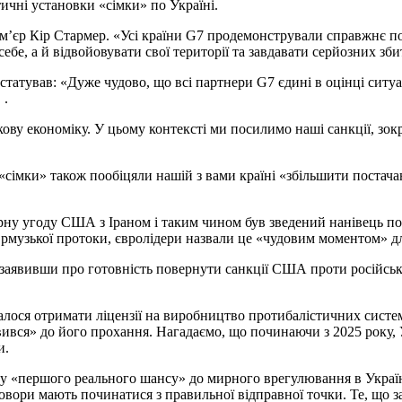
ичні установки «сімки» по Україні.
м’єр Кір Стармер. «Усі країни G7 продемонстрували справжнє поч
е, а й відвойовувати свої території та завдавати серйозних збитк
атував: «Дуже чудово, що всі партнери G7 єдині в оцінці ситуац
 .
ову економіку. У цьому контексті ми посилимо наші санкції, зок
сімки» також пообіцяли нашій з вами країні «збільшити постача
мирну угоду США з Іраном і таким чином був зведений нанівець
музької протоки, євролідери назвали це «чудовим моментом» для
і заявивши про готовність повернути санкції США проти російськ
ося отримати ліцензії на виробництво протибалістичних систем 
ився» до його прохання. Нагадаємо, що починаючи з 2025 року, 
и.
у «першого реального шансу» до мирного врегулювання в Україн
говори мають починатися з правильної відправної точки. Те, що з