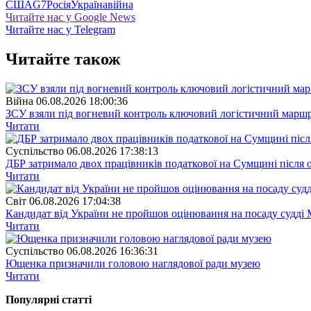
США
G7
Росія
Україна
війна
Читайте нас у Google News
Читайте нас у Telegram
Читайте також
Війна
06.08.2026 18:00:36
ЗСУ взяли під вогневий контроль ключовий логістичний марш
Читати
Суспiльство
06.08.2026 17:38:13
ДБР затримало двох працівників податкової на Сумщині після 
Читати
Свiт
06.08.2026 17:04:38
Кандидат від України не пройшов оцінювання на посаду судді 
Читати
Суспiльство
06.08.2026 16:36:31
Ющенка призначили головою наглядової ради музею
Читати
Популярнi статтi