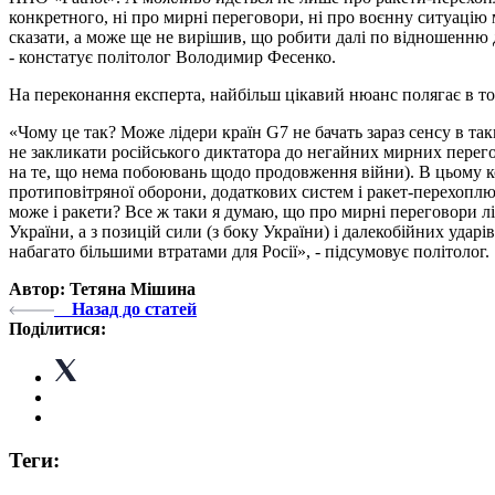
конкретного, ні про мирні переговори, ні про воєнну ситуацію м
сказати, а може ще не вирішив, що робити далі по відношенню до
- констатує політолог Володимир Фесенко.
На переконання експерта, найбільш цікавий нюанс полягає в то
«Чому це так? Може лідери країн G7 не бачать зараз сенсу в так
не закликати російського диктатора до негайних мирних перегов
на те, що нема побоювань щодо продовження війни). В цьому ко
протиповітряної оборони, додаткових систем і ракет-перехоплюв
може і ракети? Все ж таки я думаю, що про мирні переговори лі
України, а з позицій сили (з боку України) і далекобійних удар
набагато більшими втратами для Росії», - підсумовує політолог.
Автор: Тетяна Мішина
Назад до статей
Поділитися:
Теги: