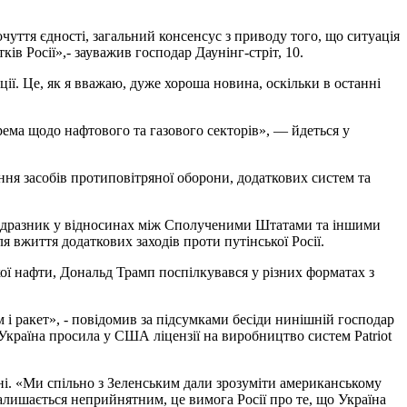
уття єдності, загальний консенсус з приводу того, що ситуація
ів Росії»,- зауважив господар Даунінг-стріт, 10.
ії. Це, як я вважаю, дуже хороша новина, оскільки в останні
рема щодо нафтового та газового секторів», — йдеться у
ння засобів протиповітряної оборони, додаткових систем та
 подразник у відносинах між Сполученими Штатами та іншими
 вжиття додаткових заходів проти путінської Росії.
ої нафти, Дональд Трамп поспілкувався у різних форматах з
і ракет», - повідомив за підсумками бесіди нинішній господар
Україна просила у США ліцензії на виробництво систем Patriot
і. «Ми спільно з Зеленським дали зрозуміти американському
алишається неприйнятним, це вимога Росії про те, що Україна