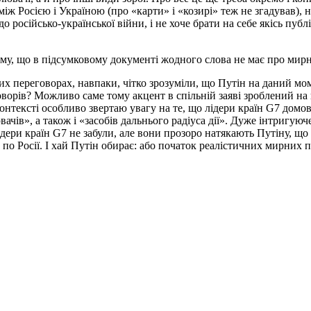
іж Росією і Україною (про «карти» і «козирі» теж не згадував), 
 російсько-української війни, і не хоче брати на себе якісь публ
му, що в підсумковому документі жодного слова не має про мирн
их переговорах, навпаки, чітко зрозуміли, що Путін на даний мом
орів? Можливо саме тому акцент в спільній заяві зроблений на п
нтексті особливо звертаю увагу на те, що лідери країн G7 домо
ачів», а також і «засобів дальнього радіуса дії». Дуже інтригую
дери країн G7 не забули, але вони прозоро натякають Путіну, що 
ів по Росії. І хай Путін обирає: або початок реалістичних мирних