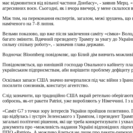
має відмовитися від вільної частини Донбасу», - заявив Мерц. «
агресивних воєн. Сьогодні, як і вчора ввечері, у мене склалося
Між тим, на переконання експертів, загалом, межі зрушень, що
наміченого на 7–8 липня.
Вельми показово, що вже після закінчення саміту «сімки» Вол
багато змінити. Вдячний президенту Трампу за увагу до Україн
сильну спільну роботу», - зазначив глава держави.
Водночас Bloomberg повідомляє, що Білий дім вивчить можливіс
Повідомляється, що нинішній господар Овального кабінету пла
українським підприємствам, аби вирішити проблему дефіциту ра
Оскільки запаси США значно вичерпалися під час війни з Іран
посилити союзників, констатує агентство.
Слід зазначити, що традиційно США вкрай ретельно оберігають с
озброєнь, як-от ракети Patriot, уже виробляють у Німеччині. І з 
«Саміт G7 з точки зору інтересів України пройшов позитивно. Пр
що відбулась і зустріч Зеленського з Трампом, і президент Трам
загальні політичні рішення, які ще треба конкретизувати і ухв
документа про «можливість надання Україні відповідних ліценз
ППО «Patriot». А можливо йдеться не лише про ракети-перехоплю