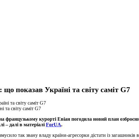
 що показав Україні та світу саміт G7
і та світу саміт G7
 на французькому курорті Евіан погодила новий план озброєн
і – далі в матеріалі
ForUA
.
 змусило так звану владу країни-агресорки дістати із загашників