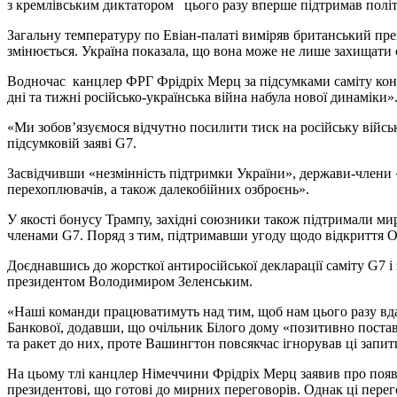
з кремлівським диктатором цього разу вперше підтримав політ
Загальну температуру по Евіан-палаті виміряв британський пре
змінюється. Україна показала, що вона може не лише захищати себ
Водночас канцлер ФРГ Фрідріх Мерц за підсумками саміту конст
дні та тижні російсько-українська війна набула нової динаміки».
«Ми зобов’язуємося відчутно посилити тиск на російську військ
підсумковій заяві G7.
Засвідчивши «незмінність підтримки України», держави-члени «
перехоплювачів, а також далекобійних озброєнь».
У якості бонусу Трампу, західні союзники також підтримали 
членами G7. Поряд з тим, підтримавши угоду щодо відкриття Ор
Доєднавшись до жорсткої антиросійської декларації саміту G7 
президентом Володимиром Зеленським.
«Наші команди працюватимуть над тим, щоб нам цього разу вдал
Банкової, додавши, що очільник Білого дому «позитивно постав
та ракет до них, проте Вашингтон повсякчас ігнорував ці запит
На цьому тлі канцлер Німеччини Фрідріх Мерц заявив про появ
президентові, що готові до мирних переговорів. Однак ці пере