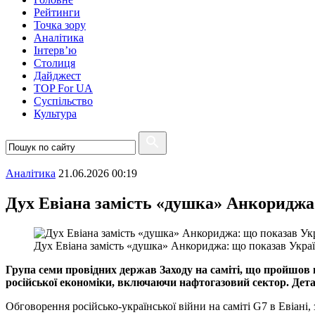
Рейтинги
Точка зору
Аналітика
Інтерв’ю
Столиця
Дайджест
TOP For UA
Суспiльство
Культура
Аналітика
21.06.2026 00:19
Дух Евіана замість «душка» Анкориджа:
Дух Евіана замість «душка» Анкориджа: що показав Україн
Група семи провідних держав Заходу на саміті, що пройшов
російської економіки, включаючи нафтогазовий сектор. Детал
Обговорення російсько-української війни на саміті G7 в Евіані,