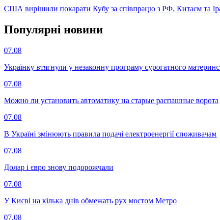
США вирішили покарати Кубу за співпрацю з РФ, Китаєм та І
Популярнi новини
07.08
Українку втягнули у незаконну програму сурогатного материнст
07.08
Можно ли установить автоматику на старые распашные ворота
07.08
В Україні змінюють правила подачі електроенергії споживачам
07.08
Долар і євро знову подорожчали
07.08
У Києві на кілька днів обмежать рух мостом Метро
07.08