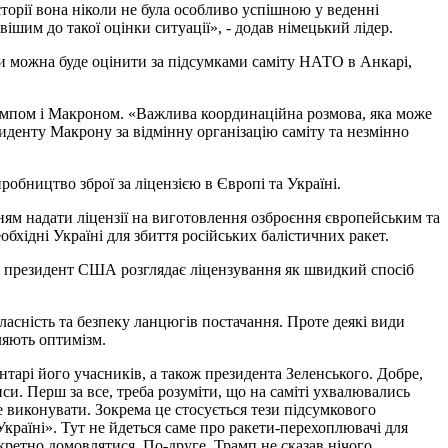
історії вона ніколи не була особливо успішною у веденні
ішим до такої оцінки ситуації», - додав німецький лідер.
пи можна буде оцінити за підсумками саміту НАТО в Анкарі,
ампом і Макроном. «Важлива координаційна розмова, яка може
денту Макрону за відмінну організацію саміту та незмінно
бництво зброї за ліцензією в Європі та Україні.
ям надати ліцензії на виготовлення озброєння європейським та
хідні Україні для збиття російських балістичних ракет.
, президент США розглядає ліцензування як швидкий спосіб
ласність та безпеку ланцюгів постачання. Проте деякі види
еляють оптимізм.
нтарі його учасників, а також президента Зеленського. Добре,
си. Перш за все, треба розуміти, що на саміті ухвалювались
е виконувати. Зокрема це стосується тези підсумкового
країні». Тут не йдеться саме про ракети-перехоплювачі для
кретно домовлятися. По-друге, Трамп не сказав нічого