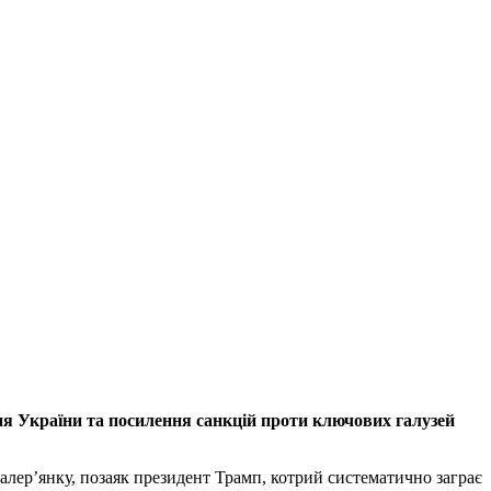
ня України та посилення санкцій проти ключових галузей
 валер’янку, позаяк президент Трамп, котрий систематично заграє