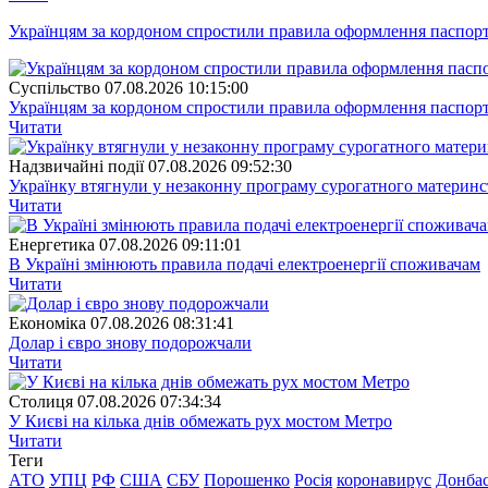
Українцям за кордоном спростили правила оформлення паспорт
Суспiльство
07.08.2026 10:15:00
Українцям за кордоном спростили правила оформлення паспорт
Читати
Надзвичайні події
07.08.2026 09:52:30
Українку втягнули у незаконну програму сурогатного материнст
Читати
Енергетика
07.08.2026 09:11:01
В Україні змінюють правила подачі електроенергії споживачам
Читати
Економіка
07.08.2026 08:31:41
Долар і євро знову подорожчали
Читати
Столиця
07.08.2026 07:34:34
У Києві на кілька днів обмежать рух мостом Метро
Читати
Теги
АТО
УПЦ
РФ
США
СБУ
Порошенко
Росія
коронавирус
Донба