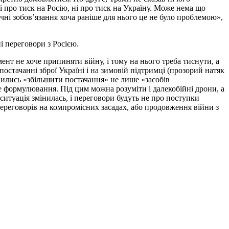
ні про тиск на Росію, ні про тиск на Україну. Може нема що
ічні зобов’язання хоча раніше для нього це не було проблемою»,
і переговори з Росією.
ент не хоче припиняти війну, і тому на нього треба тиснути, а
остачанні зброї Україні і на зимовій підтримці (прозорий натяк
вились «збільшити постачання» не лише «засобів
че формулювання. Під цим можна розуміти і далекобійні дрони, а
ситуація змінилась, і переговори будуть не про поступки
 переговорів на компромісних засадах, або продовження війни з