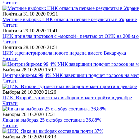
Читати
Полiтика
31.10.2020 09:21
Местные выборы: ЦИК огласила первые результаты в Украине
Читати
Полiтика
29.10.2020 11:41
ЦИК приняла протокол с «мокрой» печатью от ОИК на 208-м о
Читати
Полiтика
28.10.2020 21:51
ЦИК зарегистрировала нового нардепа вместо Вакарчука
Читати
Выборы
28.10.2020 15:17
Центризбирком: 99,4% УИК завершили подсчет голосов на ме
Читати
Выборы
26.10.2020 21:26
ЦИК: Второй тур местных выборов может пройти в декабре
Читати
Выборы
26.10.2020 12:21
Явка на выборах 25 октября составила 36,88%
Читати
Выборы
26.10.2020 08:13