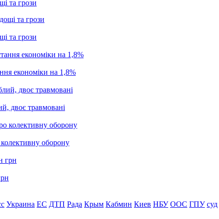
щі та грози
щі та грози
ання економіки на 1,8%
ий, двоє травмовані
о колективну оборону
грн
сс
Украина
ЕС
ДТП
Рада
Крым
Кабмин
Киев
НБУ
ООС
ГПУ
суд