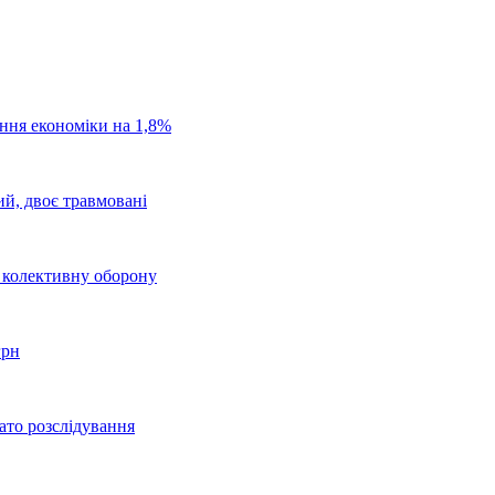
ання економіки на 1,8%
ий, двоє травмовані
о колективну оборону
грн
ато розслідування