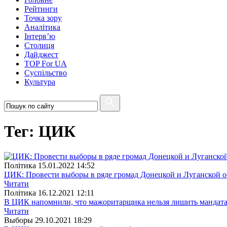
Рейтинги
Точка зору
Аналітика
Інтерв’ю
Столиця
Дайджест
TOP For UA
Суспiльство
Культура
Тег: ЦИК
Полiтика
15.01.2022 14:52
ЦИК: Провести выборы в ряде громад Донецкой и Луганской 
Читати
Полiтика
16.12.2021 12:11
В ЦИК напомнили, что мажоритарщика нельзя лишить мандата
Читати
Выборы
29.10.2021 18:29