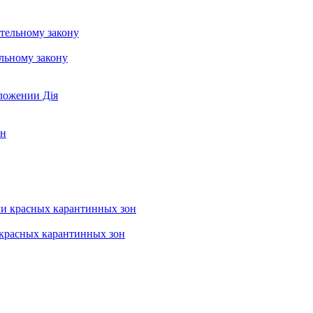
ельному закону
ложении Дія
ин
 красных карантинных зон