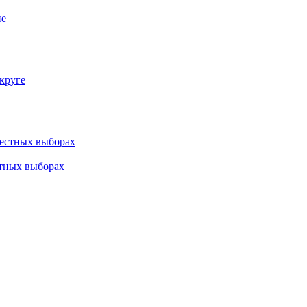
круге
стных выборах