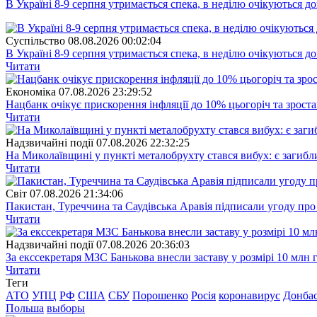
В Україні 8-9 серпня утримається спека, в неділю очікуються до
Суспiльство
08.08.2026 00:02:04
В Україні 8-9 серпня утримається спека, в неділю очікуються до
Читати
Економіка
07.08.2026 23:29:52
Нацбанк очікує прискорення інфляції до 10% цьогоріч та зрост
Читати
Надзвичайні події
07.08.2026 22:32:25
На Миколаївщині у пункті металобрухту стався вибух: є загибл
Читати
Свiт
07.08.2026 21:34:06
Пакистан, Туреччина та Саудівська Аравія підписали угоду пр
Читати
Надзвичайні події
07.08.2026 20:36:03
За екссекретаря МЗС Банькова внесли заставу у розмірі 10 млн 
Читати
Теги
АТО
УПЦ
РФ
США
СБУ
Порошенко
Росія
коронавирус
Донба
Польша
выборы