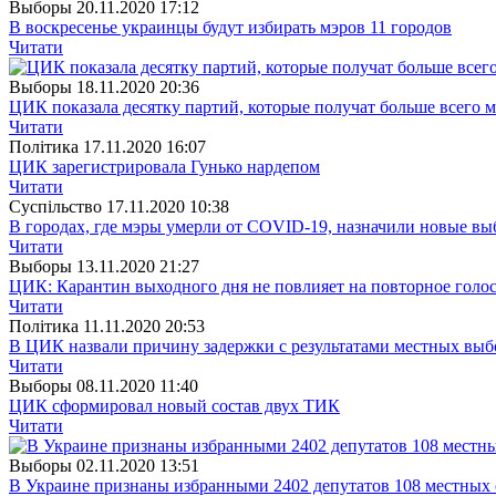
Выборы
20.11.2020 17:12
В воскресенье украинцы будут избирать мэров 11 городов
Читати
Выборы
18.11.2020 20:36
ЦИК показала десятку партий, которые получат больше всего 
Читати
Полiтика
17.11.2020 16:07
ЦИК зарегистрировала Гунько нардепом
Читати
Суспiльство
17.11.2020 10:38
В городах, где мэры умерли от COVID-19, назначили новые в
Читати
Выборы
13.11.2020 21:27
ЦИК: Карантин выходного дня не повлияет на повторное голо
Читати
Полiтика
11.11.2020 20:53
В ЦИК назвали причину задержки с результатами местных выб
Читати
Выборы
08.11.2020 11:40
ЦИК сформировал новый состав двух ТИК
Читати
Выборы
02.11.2020 13:51
В Украине признаны избранными 2402 депутатов 108 местных 