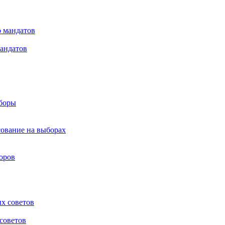
мандатов
ыборы
сование на выборах
оров
советов