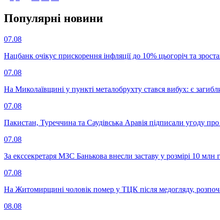
Популярнi новини
07.08
Нацбанк очікує прискорення інфляції до 10% цьогоріч та зрост
07.08
На Миколаївщині у пункті металобрухту стався вибух: є загибл
07.08
Пакистан, Туреччина та Саудівська Аравія підписали угоду пр
07.08
За екссекретаря МЗС Банькова внесли заставу у розмірі 10 млн 
07.08
На Житомирщині чоловік помер у ТЦК після медогляду, розпоч
08.08