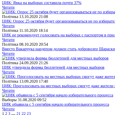
ЦИК: Явка на выборах составила почти 37%
Читати
Полiтика
13.10.2020 21:08
ЦИК: Опрос 25 октября будет организовываться не по избират
Читати
Полiтика
11.10.2020 18:14
ЦИК не рекомендует голосовать на выборах с паспортом в при
Читати
Полiтика
08.10.2020 20:54
Вместо Вакарчука нардепом должен стать доброволец Шараск
Читати
Полiтика
24.09.2020 21:26
ЦИК утвердила формы бюллетеней для местных выборов
Читати
Полiтика
13.09.2020 17:40
ЦИК: Проголосовать на местных выборах смогут даже жители
Читати
Выборы
31.08.2020 09:52
ЦИК объявила с 5 сентября начало избирательного процесса
Читати
1
2
3
…
21
22
23