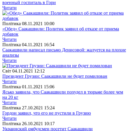
военный госпиталь в Гори
Читати
Полiтика
08.11.2021 10:00
«Обед» Саакашвили: Политик заявил об отказе от приема
добавок
Читати
Полiтика
04.11.2021 16:54
Саакашвили написал письмо Денисовой: жалуется на плохие
анализы
Читати
Свiт
04.11.2021 12:12
Президент Грузии: Саакашвили не будет помилован
Читати
Полiтика
01.11.2021 15:06
Ясько заявила, что Саакашвили похудел в тюрьме более чем
на 20 кг
Читати
Полiтика
27.10.2021 15:24
Гордон заявил, что его не пустили в Грузию
Читати
Полiтика
26.10.2021 10:17
Украинский омбудсмен посетит Саакашвили