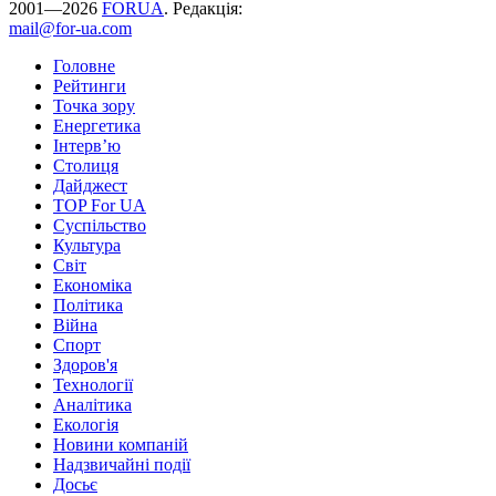
2001—2026
FORUA
. Редакція:
mail@for-ua.com
Головне
Рейтинги
Точка зору
Енергетика
Інтерв’ю
Столиця
Дайджест
TOP For UA
Суспiльство
Культура
Світ
Економіка
Політика
Війна
Спорт
Здоров'я
Технології
Аналітика
Екологія
Новини компаній
Надзвичайні події
Досьє