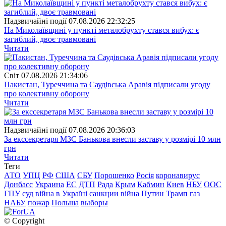
Надзвичайні події
07.08.2026 22:32:25
На Миколаївщині у пункті металобрухту стався вибух: є
загиблий, двоє травмовані
Читати
Свiт
07.08.2026 21:34:06
Пакистан, Туреччина та Саудівська Аравія підписали угоду
про колективну оборону
Читати
Надзвичайні події
07.08.2026 20:36:03
За екссекретаря МЗС Банькова внесли заставу у розмірі 10 млн
грн
Читати
Теги
АТО
УПЦ
РФ
США
СБУ
Порошенко
Росія
коронавирус
Донбасс
Украина
ЕС
ДТП
Рада
Крым
Кабмин
Киев
НБУ
ООС
ГПУ
суд
війна в Україні
санкции
війна
Путин
Трамп
газ
НАБУ
пожар
Польша
выборы
© Copyright