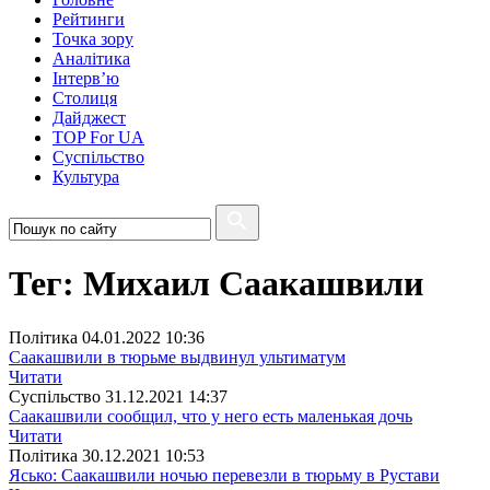
Рейтинги
Точка зору
Аналітика
Інтерв’ю
Столиця
Дайджест
TOP For UA
Суспiльство
Культура
Тег: Михаил Саакашвили
Полiтика
04.01.2022 10:36
Саакашвили в тюрьме выдвинул ультиматум
Читати
Суспiльство
31.12.2021 14:37
Саакашвили сообщил, что у него есть маленькая дочь
Читати
Полiтика
30.12.2021 10:53
Ясько: Саакашвили ночью перевезли в тюрьму в Рустави