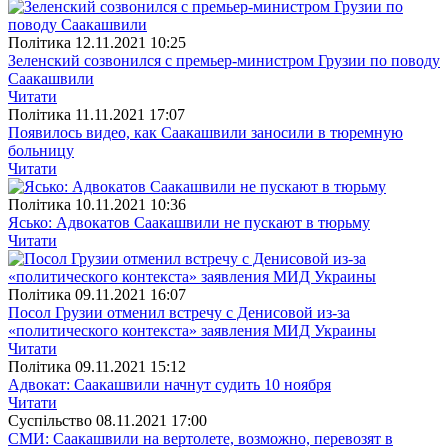
Полiтика
12.11.2021 10:25
Зеленский созвонился с премьер-министром Грузии по поводу
Саакашвили
Читати
Полiтика
11.11.2021 17:07
Появилось видео, как Саакашвили заносили в тюремную
больницу
Читати
Полiтика
10.11.2021 10:36
Ясько: Адвокатов Саакашвили не пускают в тюрьму
Читати
Полiтика
09.11.2021 16:07
Посол Грузии отменил встречу с Денисовой из-за
«политического контекста» заявления МИД Украины
Читати
Полiтика
09.11.2021 15:12
Адвокат: Саакашвили начнут судить 10 ноября
Читати
Суспiльство
08.11.2021 17:00
СМИ: Саакашвили на вертолете, возможно, перевозят в