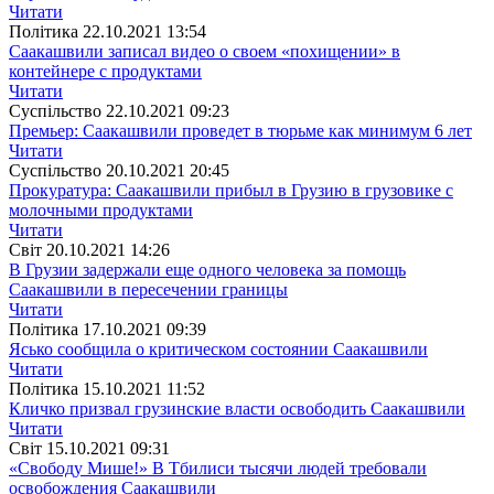
Читати
Полiтика
22.10.2021 13:54
Саакашвили записал видео о своем «похищении» в
контейнере с продуктами
Читати
Суспiльство
22.10.2021 09:23
Премьер: Саакашвили проведет в тюрьме как минимум 6 лет
Читати
Суспiльство
20.10.2021 20:45
Прокуратура: Саакашвили прибыл в Грузию в грузовике с
молочными продуктами
Читати
Свiт
20.10.2021 14:26
В Грузии задержали еще одного человека за помощь
Саакашвили в пересечении границы
Читати
Полiтика
17.10.2021 09:39
Ясько сообщила о критическом состоянии Саакашвили
Читати
Полiтика
15.10.2021 11:52
Кличко призвал грузинские власти освободить Саакашвили
Читати
Свiт
15.10.2021 09:31
«Свободу Мише!» В Тбилиси тысячи людей требовали
освобождения Саакашвили