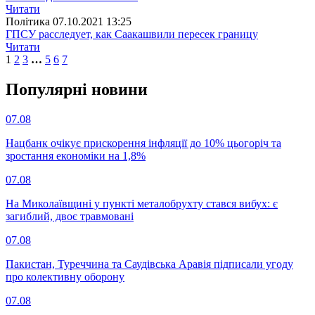
Читати
Полiтика
07.10.2021 13:25
ГПСУ расследует, как Саакашвили пересек границу
Читати
1
2
3
…
5
6
7
Популярнi новини
07.08
Нацбанк очікує прискорення інфляції до 10% цьогоріч та
зростання економіки на 1,8%
07.08
На Миколаївщині у пункті металобрухту стався вибух: є
загиблий, двоє травмовані
07.08
Пакистан, Туреччина та Саудівська Аравія підписали угоду
про колективну оборону
07.08