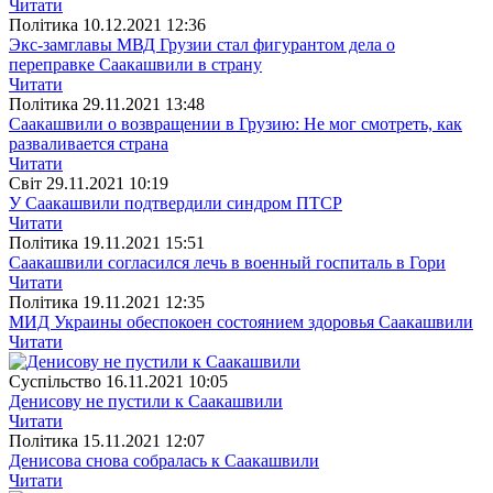
Читати
Полiтика
10.12.2021 12:36
Экс-замглавы МВД Грузии стал фигурантом дела о
переправке Саакашвили в страну
Читати
Полiтика
29.11.2021 13:48
Саакашвили о возвращении в Грузию: Не мог смотреть, как
разваливается страна
Читати
Свiт
29.11.2021 10:19
У Саакашвили подтвердили синдром ПТСР
Читати
Полiтика
19.11.2021 15:51
Саакашвили согласился лечь в военный госпиталь в Гори
Читати
Полiтика
19.11.2021 12:35
МИД Украины обеспокоен состоянием здоровья Саакашвили
Читати
Суспiльство
16.11.2021 10:05
Денисову не пустили к Саакашвили
Читати
Полiтика
15.11.2021 12:07
Денисова снова собралась к Саакашвили
Читати