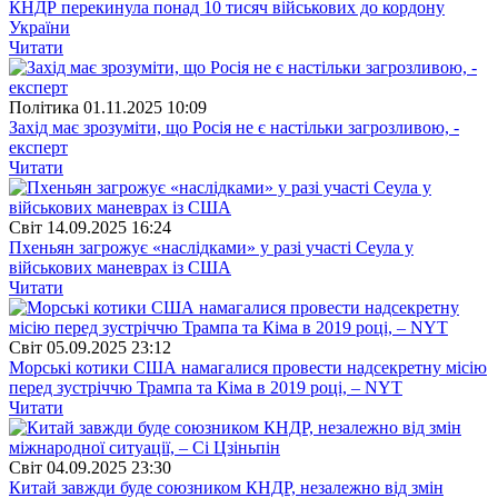
КНДР перекинула понад 10 тисяч військових до кордону
України
Читати
Полiтика
01.11.2025 10:09
Захід має зрозуміти, що Росія не є настільки загрозливою, -
експерт
Читати
Свiт
14.09.2025 16:24
Пхеньян загрожує «наслідками» у разі участі Сеула у
військових маневрах із США
Читати
Свiт
05.09.2025 23:12
Морські котики США намагалися провести надсекретну місію
перед зустріччю Трампа та Кіма в 2019 році, – NYT
Читати
Свiт
04.09.2025 23:30
Китай завжди буде союзником КНДР, незалежно від змін