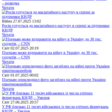
– розвідка
Читати
Війна
27.07.2025 13:02
Росія готується до масштабного наступу в серпні за підтримки
КНДР
Читати
Свiт
02.07.2025 20:19
Пхеньян може відправити на війну в Україну до 30 тис.
солдатів, – CNN
Читати
Свiт
01.07.2025 00:02
Пхеньян оприлюднил фото загиблих на війні проти України
північнокорейців
Читати
Свiт
27.06.2025 20:57
У РФ близько 11 тисяч військових із числа елітних формувань
КНДР, – Умєров