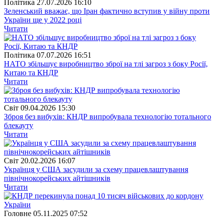
Полiтика
27.07.2026 16:10
Зеленський вважає, що Іран фактично вступив у війну проти
України ще у 2022 році
Читати
Полiтика
07.07.2026 16:51
НАТО збільшує виробництво зброї на тлі загроз з боку Росії,
Китаю та КНДР
Читати
Свiт
09.04.2026 15:30
Зброя без вибухів: КНДР випробувала технологію тотального
блекауту
Читати
Свiт
20.02.2026 16:07
Українця у США засудили за схему працевлаштування
північнокорейських айтішників
Читати
Головне
05.11.2025 07:52