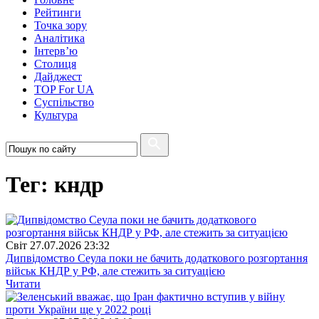
Рейтинги
Точка зору
Аналітика
Інтерв’ю
Столиця
Дайджест
TOP For UA
Суспiльство
Культура
Тег: кндр
Свiт
27.07.2026 23:32
Дипвідомство Сеула поки не бачить додаткового розгортання
військ КНДР у РФ, але стежить за ситуацією
Читати