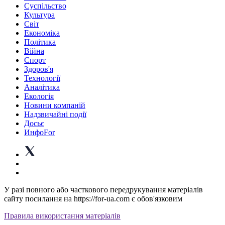
Суспiльство
Культура
Світ
Економіка
Політика
Війна
Спорт
Здоров'я
Технології
Аналітика
Екологія
Новини компаній
Надзвичайні події
Досьє
ИнфоFor
У разі повного або часткового передрукування матеріалів
сайту посилання на https://for-ua.com є обов'язковим
Правила використання матеріалів