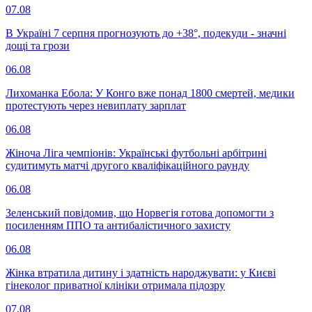
07.08
В Україні 7 серпня прогнозують до +38°, подекуди - значні
дощі та грози
06.08
Лихоманка Ебола: У Конго вже понад 1800 смертей, медики
протестують через невиплату зарплат
06.08
Жіноча Ліга чемпіонів: Українські футбольні арбітрині
судитимуть матчі другого кваліфікаційного раунду
06.08
Зеленський повідомив, що Норвегія готова допомогти з
посиленням ППО та антибалістичного захисту
06.08
Жінка втратила дитину і здатність народжувати: у Києві
гінеколог приватної клініки отримала підозру
07.08