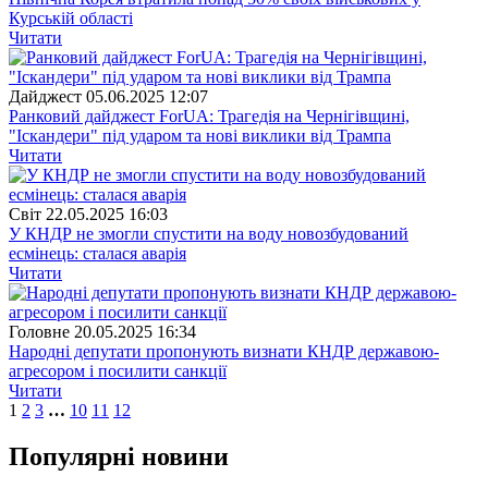
Курській області
Читати
Дайджест
05.06.2025 12:07
Ранковий дайджест ForUА: Трагедія на Чернігівщині,
"Іскандери" під ударом та нові виклики від Трампа
Читати
Свiт
22.05.2025 16:03
У КНДР не змогли спустити на воду новозбудований
есмінець: сталася аварія
Читати
Головне
20.05.2025 16:34
Народні депутати пропонують визнати КНДР державою-
агресором і посилити санкції
Читати
1
2
3
…
10
11
12
Популярнi новини