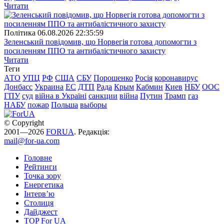
Читати
Полiтика
06.08.2026 22:35:59
Зеленський повідомив, що Норвегія готова допомогти з
посиленням ППО та антибалістичного захисту
Читати
Теги
АТО
УПЦ
РФ
США
СБУ
Порошенко
Росія
коронавирус
Донбасс
Украина
ЕС
ДТП
Рада
Крым
Кабмин
Киев
НБУ
ООС
ГПУ
суд
війна в Україні
санкции
війна
Путин
Трамп
газ
НАБУ
пожар
Польша
выборы
© Copyright
2001—2026
FORUA
. Редакція:
mail@for-ua.com
Головне
Рейтинги
Точка зору
Енергетика
Інтерв’ю
Столиця
Дайджест
TOP For UA