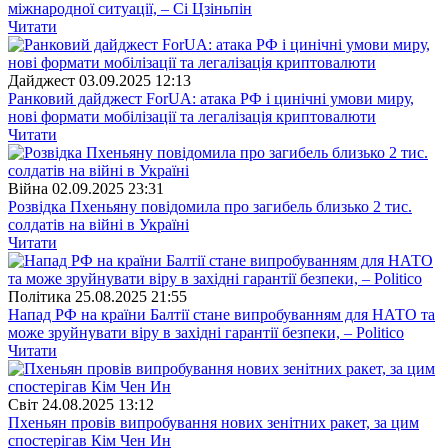
міжнародної ситуації, – Сі Цзіньпін
Читати
Дайджест
03.09.2025 12:13
Ранковий дайджест ForUА: атака РФ і цинічні умови миру,
нові формати мобілізації та легалізація криптовалюти
Читати
Війна
02.09.2025 23:31
Розвідка Пхеньяну повідомила про загибель близько 2 тис.
солдатів на війні в Україні
Читати
Полiтика
25.08.2025 21:55
Напад РФ на країни Балтії стане випробуванням для НАТО та
може зруйнувати віру в західні гарантії безпеки, – Politico
Читати
Свiт
24.08.2025 13:12
Пхеньян провів випробування нових зенітних ракет, за цим
спостерігав Кім Чен Ин