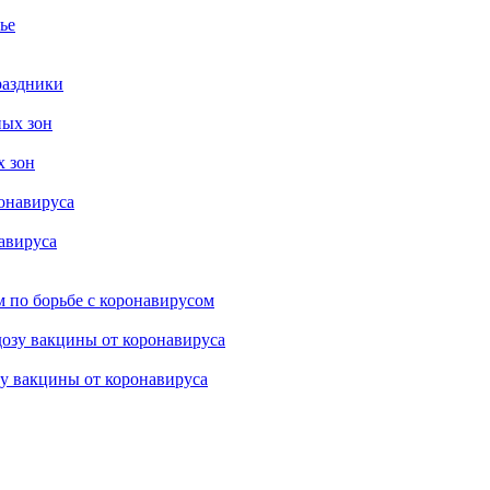
ье
раздники
х зон
авируса
 по борьбе с коронавирусом
зу вакцины от коронавируса