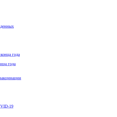
жденных
нца года
 вакцинации
OVID-19