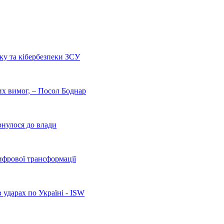
ку та кібербезпеки ЗСУ
них вимог, – Посол Боднар
рнулося до влади
ифрової трансформації
 ударах по Україні - ISW