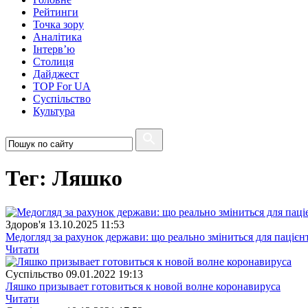
Рейтинги
Точка зору
Аналітика
Інтерв’ю
Столиця
Дайджест
TOP For UA
Суспiльство
Культура
Тег: Ляшко
Здоров'я
13.10.2025 11:53
Медогляд за рахунок держави: що реально зміниться для пацієнті
Читати
Суспiльство
09.01.2022 19:13
Ляшко призывает готовиться к новой волне коронавируса
Читати