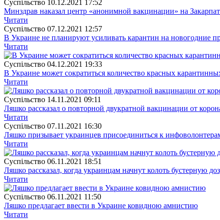
Суспiльство
10.12.2021 17:52
Минздрав наказал центр «анонимной вакцинации» на Закарпат
Читати
Суспiльство
07.12.2021 12:57
В Украине не планируют усиливать карантин на новогодние п
Читати
Суспiльство
04.12.2021 19:33
В Украине может сократиться количество красных карантинны
Читати
Суспiльство
14.11.2021 09:11
Ляшко рассказал о повторной двукратной вакцинации от корон
Читати
Суспiльство
07.11.2021 16:30
Ляшко призывает украинцев присоединиться к инфоволонтерам
Читати
Суспiльство
06.11.2021 18:51
Ляшко рассказал, когда украинцам начнут колоть бустерную до
Читати
Суспiльство
06.11.2021 11:50
Ляшко предлагает ввести в Украине ковидною амнистию
Читати