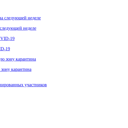
 следующей неделе
ID-19
 зону карантина
инированных участников