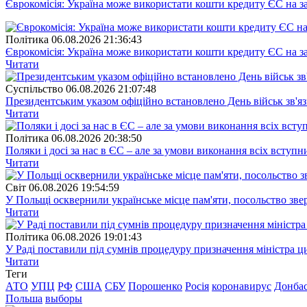
Єврокомісія: Україна може використати кошти кредиту ЄС на за
Полiтика
06.08.2026 21:36:43
Єврокомісія: Україна може використати кошти кредиту ЄС на за
Читати
Суспiльство
06.08.2026 21:07:48
Президентським указом офіційно встановлено День військ зв'яз
Читати
Полiтика
06.08.2026 20:38:50
Поляки і досі за нас в ЄС – але за умови виконання всіх вступ
Читати
Свiт
06.08.2026 19:54:59
У Польщі осквернили українське місце пам'яти, посольство зве
Читати
Полiтика
06.08.2026 19:01:43
У Раді поставили під сумнів процедуру призначення міністра ц
Читати
Теги
АТО
УПЦ
РФ
США
СБУ
Порошенко
Росія
коронавирус
Донба
Польша
выборы