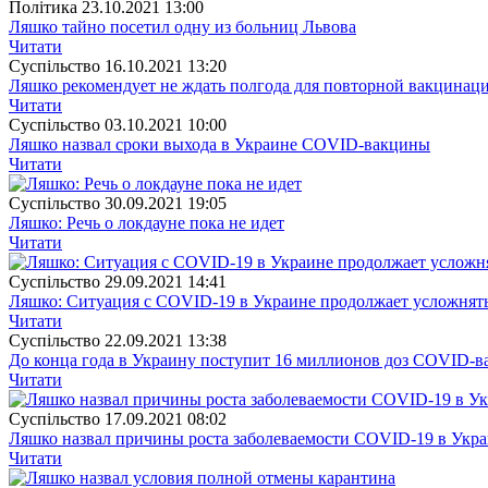
Полiтика
23.10.2021 13:00
Ляшко тайно посетил одну из больниц Львова
Читати
Суспiльство
16.10.2021 13:20
Ляшко рекомендует не ждать полгода для повторной вакцинац
Читати
Суспiльство
03.10.2021 10:00
Ляшко назвал сроки выхода в Украине COVID-вакцины
Читати
Суспiльство
30.09.2021 19:05
Ляшко: Речь о локдауне пока не идет
Читати
Суспiльство
29.09.2021 14:41
Ляшко: Ситуация с COVID-19 в Украине продолжает усложнят
Читати
Суспiльство
22.09.2021 13:38
До конца года в Украину поступит 16 миллионов доз COVID-
Читати
Суспiльство
17.09.2021 08:02
Ляшко назвал причины роста заболеваемости COVID-19 в Укр
Читати