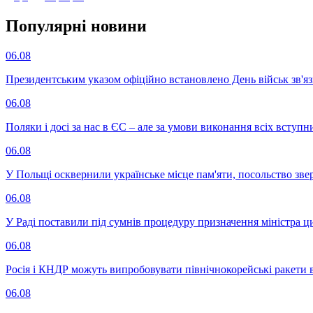
Популярнi новини
06.08
Президентським указом офіційно встановлено День військ зв'яз
06.08
Поляки і досі за нас в ЄС – але за умови виконання всіх вступ
06.08
У Польщі осквернили українське місце пам'яти, посольство зве
06.08
У Раді поставили під сумнів процедуру призначення міністра ц
06.08
Росія і КНДР можуть випробовувати північнокорейські ракети в
06.08