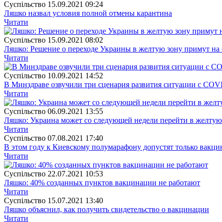
Суспiльство
15.09.2021 09:24
Ляшко назвал условия полной отмены карантина
Читати
Суспiльство
15.09.2021 08:02
Ляшко: Решение о переходе Украины в желтую зону примут на
Читати
Суспiльство
10.09.2021 14:52
В Минздраве озвучили три сценария развития ситуации с COV
Читати
Суспiльство
06.09.2021 13:55
Ляшко: Украина может со следующей недели перейти в желтую
Читати
Суспiльство
07.08.2021 17:40
В этом году к Киевскому полумарафону допустят только вакц
Читати
Суспiльство
22.07.2021 10:53
Ляшко: 40% созданных пунктов вакцинации не работают
Читати
Суспiльство
15.07.2021 13:40
Ляшко объяснил, как получить свидетельство о вакцинации
Читати