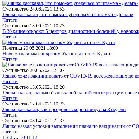
Суспiльство
24.06.2021 13:53
Ляшко рассказал, что поможет уберечься от штамма «Дельта»
Читати
Суспiльство
18.06.2021 10:23
В Украине откроют 5 центров диагностики болезней у новоро
Читати
Полiтика
29.05.2021 18:00
Новым главным санврачом Украины станет Кузин
Читати
Суспiльство
20.05.2021 21:07
Ляшко хочет вакцинировать от COVID-19 всех желающих до ко
Читати
Суспiльство
13.05.2021 18:20
Ляшко сказал, сколько было жалоб на побочные реакции после
Читати
Суспiльство
12.04.2021 10:23
Ляшко рассказал, как преодолеть коронавирус за 3 недели
Читати
Суспiльство
08.04.2021 21:37
Ляшко назвал условия выполнения плана по вакцинации от C
Читати
1
2
3
…
10
11
12