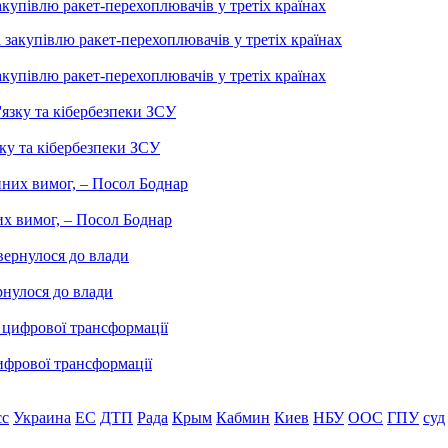
купівлю ракет-перехоплювачів у третіх країнах
купівлю ракет-перехоплювачів у третіх країнах
ку та кібербезпеки ЗСУ
них вимог, – Посол Боднар
рнулося до влади
ифрової трансформації
сс
Украина
ЕС
ДТП
Рада
Крым
Кабмин
Киев
НБУ
ООС
ГПУ
суд