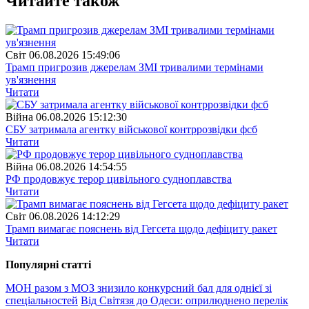
Читайте також
Свiт
06.08.2026 15:49:06
Трамп пригрозив джерелам ЗМІ тривалими термінами
ув'язнення
Читати
Війна
06.08.2026 15:12:30
СБУ затримала агентку військової контррозвідки фсб
Читати
Війна
06.08.2026 14:54:55
РФ продовжує терор цивільного судноплавства
Читати
Свiт
06.08.2026 14:12:29
Трамп вимагає пояснень від Гегсета щодо дефіциту ракет
Читати
Популярнi статтi
МОН разом з МОЗ знизило конкурсний бал для однієї зі
спеціальностей
Від Світязя до Одеси: оприлюднено перелік