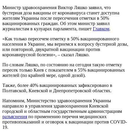
Министр здравоохранения Виктор Ляшко заявил, что
бустерная доза вакцины от коронавируса станет доступна
жителям Украины после пересечения отметки в 50%
вакцинированных граждан. Об этом министр заявил
журналистам в кулуарах парламента, пишет
Главком
.
«Как только пересечем отметку в 50% вакцинированного
населения в Украине, мы вернемся к вопросу бустерной дозы,
или повторной, двукратной вакцинации против
коронавирусной болезни», – сказал Ляшко.
По словам Ляшко, по состоянию на сегодня такую отметку
пересек только Киев с показателем в 55% вакцинированных
жителей (по крайней мере, одной дозой).
Также, более 40% вакцинированных зафиксировано в
Полтавской, Киевской и Днепропетровской областях.
Напомним, Министерство здравоохранения Украины
направило в управления здравоохранения Киевской
городской и областным государственным администрациям
разъяснения
по применению перечня медицинских
противопоказаний и оговорок к вакцинации против COVID-
19.