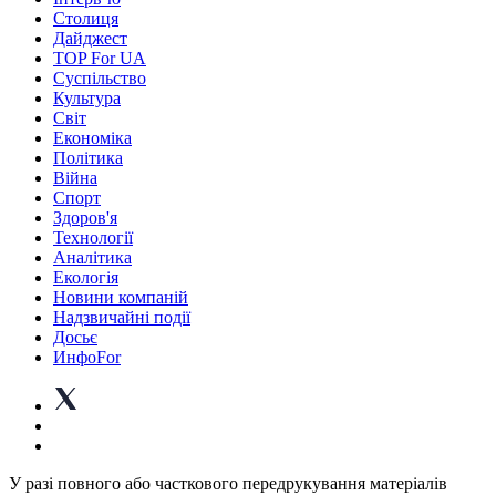
Столиця
Дайджест
TOP For UA
Суспiльство
Культура
Світ
Економіка
Політика
Війна
Спорт
Здоров'я
Технології
Аналітика
Екологія
Новини компаній
Надзвичайні події
Досьє
ИнфоFor
У разі повного або часткового передрукування матеріалів