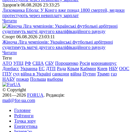
Здоров'я
06.08.2026 23:33:25
Лихоманка Ебола: У Конго вже понад 1800 смертей, медики
протестують через невиплату зарплат
Читати
Спорт
06.08.2026 23:03:11
Жіноча Ліга чемпіонів: Українські футбольні арбітрині
судитимуть матчі другого кваліфікаційного раунду
Читати
Теги
АТО
УПЦ
РФ
США
СБУ
Порошенко
Росія
коронавирус
Донбасс
Украина
ЕС
ДТП
Рада
Крым
Кабмин
Киев
НБУ
ООС
ГПУ
суд
війна в Україні
санкции
війна
Путин
Трамп
газ
НАБУ
пожар
Польша
выборы
© Copyright
2001—2026
FORUA
. Редакція:
mail@for-ua.com
Головне
Рейтинги
Точка зору
Енергетика
Інтерв’ю