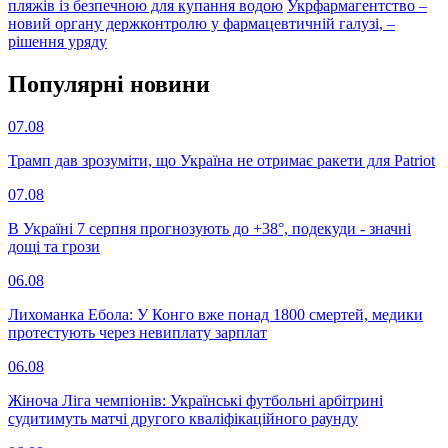
пляжів із безпечною для купання водою
Укрфармагентство –
новий органу держконтролю у фармацевтичній галузі, –
рішення уряду
Популярнi новини
07.08
Трамп дав зрозуміти, що Україна не отримає ракети для Patriot
07.08
В Україні 7 серпня прогнозують до +38°, подекуди - значні
дощі та грози
06.08
Лихоманка Ебола: У Конго вже понад 1800 смертей, медики
протестують через невиплату зарплат
06.08
Жіноча Ліга чемпіонів: Українські футбольні арбітрині
судитимуть матчі другого кваліфікаційного раунду