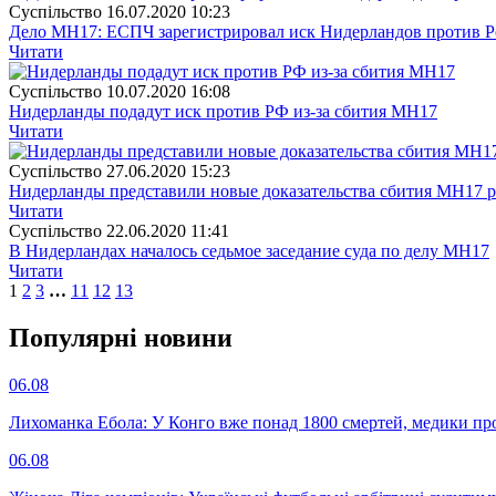
Суспiльство
16.07.2020 10:23
Дело МН17: ЕСПЧ зарегистрировал иск Нидерландов против Р
Читати
Суспiльство
10.07.2020 16:08
Нидерланды подадут иск против РФ из-за сбития MH17
Читати
Суспiльство
27.06.2020 15:23
Нидерланды представили новые доказательства сбития МН17 р
Читати
Суспiльство
22.06.2020 11:41
В Нидерландах началось седьмое заседание суда по делу МН17
Читати
1
2
3
…
11
12
13
Популярнi новини
06.08
Лихоманка Ебола: У Конго вже понад 1800 смертей, медики про
06.08