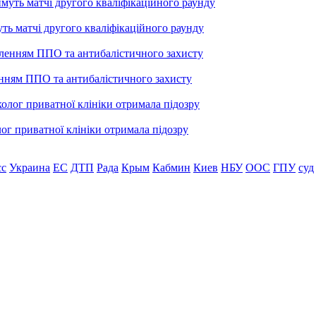
уть матчі другого кваліфікаційного раунду
енням ППО та антибалістичного захисту
лог приватної клініки отримала підозру
сс
Украина
ЕС
ДТП
Рада
Крым
Кабмин
Киев
НБУ
ООС
ГПУ
суд