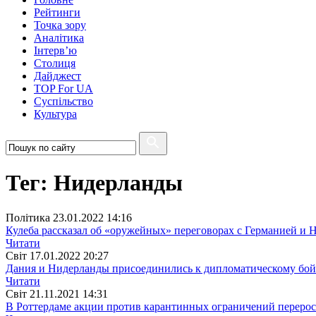
Рейтинги
Точка зору
Аналітика
Інтерв’ю
Столиця
Дайджест
TOP For UA
Суспiльство
Культура
Тег: Нидерланды
Полiтика
23.01.2022 14:16
Кулеба рассказал об «оружейных» переговорах с Германией и
Читати
Свiт
17.01.2022 20:27
Дания и Нидерланды присоединились к дипломатическому бо
Читати
Свiт
21.11.2021 14:31
В Роттердаме акции против карантинных ограничений перерос