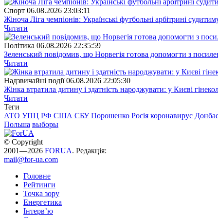
Спорт
06.08.2026 23:03:11
Жіноча Ліга чемпіонів: Українські футбольні арбітрині судитим
Читати
Полiтика
06.08.2026 22:35:59
Зеленський повідомив, що Норвегія готова допомогти з посил
Читати
Надзвичайні події
06.08.2026 22:05:30
Жінка втратила дитину і здатність народжувати: у Києві гінеко
Читати
Теги
АТО
УПЦ
РФ
США
СБУ
Порошенко
Росія
коронавирус
Донба
Польша
выборы
© Copyright
2001—2026
FORUA
. Редакція:
mail@for-ua.com
Головне
Рейтинги
Точка зору
Енергетика
Інтерв’ю