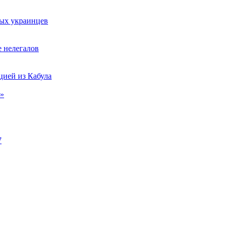
ых украинцев
е нелегалов
цией из Кабула
7