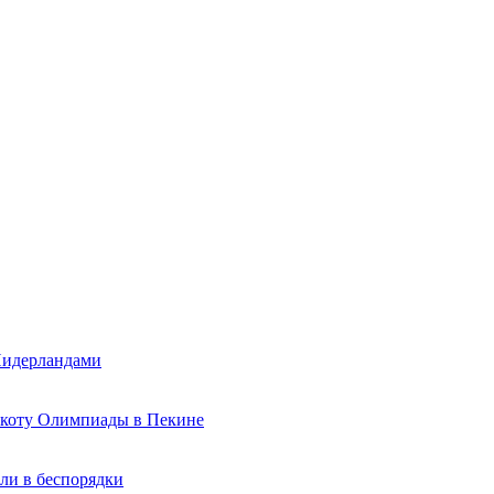
 Нидерландами
йкоту Олимпиады в Пекине
ли в беспорядки