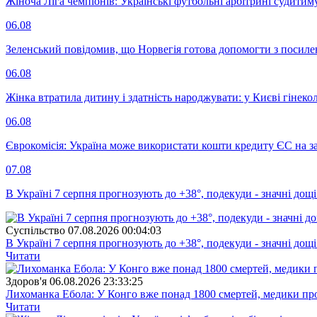
Жіноча Ліга чемпіонів: Українські футбольні арбітрині судитим
06.08
Зеленський повідомив, що Норвегія готова допомогти з посил
06.08
Жінка втратила дитину і здатність народжувати: у Києві гінеко
06.08
Єврокомісія: Україна може використати кошти кредиту ЄС на за
07.08
В Україні 7 серпня прогнозують до +38°, подекуди - значні дощі
Суспiльство
07.08.2026 00:04:03
В Україні 7 серпня прогнозують до +38°, подекуди - значні дощі
Читати
Здоров'я
06.08.2026 23:33:25
Лихоманка Ебола: У Конго вже понад 1800 смертей, медики про
Читати