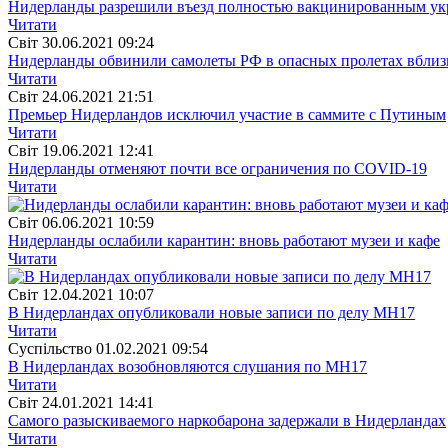
Нидерланды разрешили въезд полностью вакцинированным у
Читати
Свiт
30.06.2021 09:24
Нидерланды обвинили самолеты РФ в опасных пролетах вблизи
Читати
Свiт
24.06.2021 21:51
Премьер Нидерландов исключил участие в саммите с Путиным
Читати
Свiт
19.06.2021 12:41
Нидерланды отменяют почти все ограничения по COVID-19
Читати
Свiт
06.06.2021 10:59
Нидерланды ослабили карантин: вновь работают музеи и кафе
Читати
Свiт
12.04.2021 10:07
В Нидерландах опубликовали новые записи по делу МН17
Читати
Суспiльство
01.02.2021 09:54
В Нидерландах возобновляются слушания по МН17
Читати
Свiт
24.01.2021 14:41
Самого разыскиваемого наркобарона задержали в Нидерландах
Читати