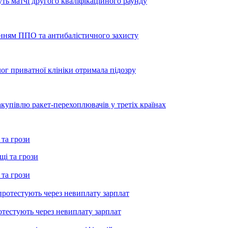
уть матчі другого кваліфікаційного раунду
енням ППО та антибалістичного захисту
лог приватної клініки отримала підозру
купівлю ракет-перехоплювачів у третіх країнах
 та грози
 та грози
тестують через невиплату зарплат