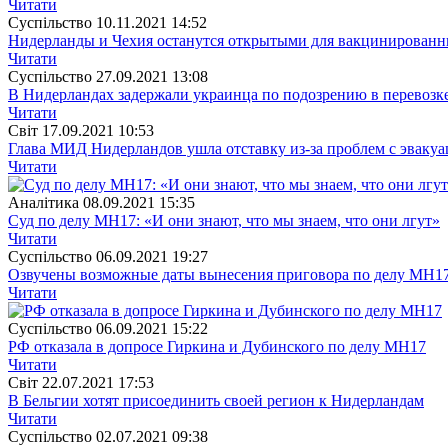
Читати
Суспiльство
10.11.2021 14:52
Нидерланды и Чехия останутся открытыми для вакцинированн
Читати
Суспiльство
27.09.2021 13:08
В Нидерландах задержали украинца по подозрению в перевозк
Читати
Свiт
17.09.2021 10:53
Глава МИД Нидерландов ушла отставку из-за проблем с эвакуа
Читати
Аналітика
08.09.2021 15:35
Суд по делу МН17: «И они знают, что мы знаем, что они лгут»
Читати
Суспiльство
06.09.2021 19:27
Озвучены возможные даты вынесения приговора по делу МН1
Читати
Суспiльство
06.09.2021 15:22
РФ отказала в допросе Гиркина и Дубинского по делу МН17
Читати
Свiт
22.07.2021 17:53
В Бельгии хотят присоединить своей регион к Нидерландам
Читати
Суспiльство
02.07.2021 09:38