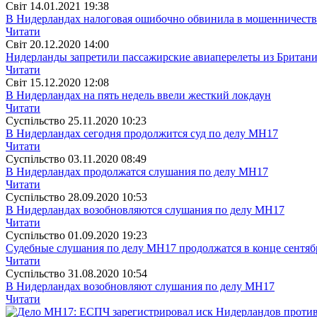
Свiт
14.01.2021 19:38
В Нидерландах налоговая ошибочно обвинила в мошенничеств
Читати
Свiт
20.12.2020 14:00
Нидерланды запретили пассажирские авиаперелеты из Британи
Читати
Свiт
15.12.2020 12:08
В Нидерландах на пять недель ввели жесткий локдаун
Читати
Суспiльство
25.11.2020 10:23
В Нидерландах сегодня продолжится суд по делу МН17
Читати
Суспiльство
03.11.2020 08:49
В Нидерландах продолжатся слушания по делу МН17
Читати
Суспiльство
28.09.2020 10:53
В Нидерландах возобновляются слушания по делу МН17
Читати
Суспiльство
01.09.2020 19:23
Судебные слушания по делу MH17 продолжатся в конце сентяб
Читати
Суспiльство
31.08.2020 10:54
В Нидерландах возобновляют слушания по делу MH17
Читати