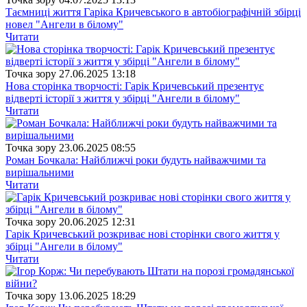
Таємниці життя Гаріка Кричевського в автобіографічній збірці
новел "Ангели в білому"
Читати
Точка зору
27.06.2025 13:18
Нова сторінка творчості: Гарік Кричевський презентує
відверті історії з життя у збірці "Ангели в білому"
Читати
Точка зору
23.06.2025 08:55
Роман Бочкала: Найближчі роки будуть найважчими та
вирішальними
Читати
Точка зору
20.06.2025 12:31
Гарік Кричевський розкриває нові сторінки свого життя у
збірці "Ангели в білому"
Читати
Точка зору
13.06.2025 18:29