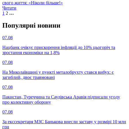
свого життя: «Ніколи більше!»
Читати
1
2
…
Популярнi новини
07.08
Нацбанк очікує прискорення інфляції до 10% цьогоріч та
зростання економіки на 1,8%
07.08
На Миколаївщині у пункті металобрухту стався вибух: є
загиблий, двоє травмовані
07.08
Пакистан, Туреччина та Саудівська Аравія підписали угоду
про колективну оборону
07.08
За екссекретаря МЗС Банькова внесли заставу у розмірі 10 млн
грн