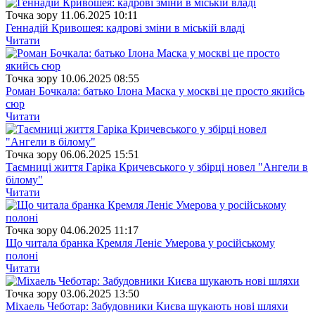
Точка зору
11.06.2025 10:11
Геннадій Кривошея: кадрові зміни в міській владі
Читати
Точка зору
10.06.2025 08:55
Роман Бочкала: батько Ілона Маска у москві це просто якийсь
сюр
Читати
Точка зору
06.06.2025 15:51
Таємниці життя Гаріка Кричевського у збірці новел "Ангели в
білому"
Читати
Точка зору
04.06.2025 11:17
Що читала бранка Кремля Леніє Умерова у російському
полоні
Читати
Точка зору
03.06.2025 13:50
Міхаель Чеботар: Забудовники Києва шукають нові шляхи