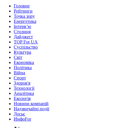
Головне
Рейтинги
Точка зору
Енергетика
Інтерв’ю
Столиця
Дайджест
TOP For UA
Суспiльство
Культура
Світ
Економіка
Політика
Війна
Спорт
Здоров'я
Технології
Аналітика
Екологія
Новини компаній
Надзвичайні події
Досьє
ИнфоFor