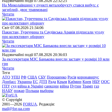
Надзвичайні події
07.08.2026 22:32:25
На Миколаївщині у пункті металобрухту стався вибух: є
загиблий, двоє травмовані
Читати
Свiт
07.08.2026 21:34:06
Пакистан, Туреччина та Саудівська Аравія підписали угоду
про колективну оборону
Читати
Надзвичайні події
07.08.2026 20:36:03
За екссекретаря МЗС Банькова внесли заставу у розмірі 10 млн
грн
Читати
Теги
АТО
УПЦ
РФ
США
СБУ
Порошенко
Росія
коронавирус
Донбасс
Украина
ЕС
ДТП
Рада
Крым
Кабмин
Киев
НБУ
ООС
ГПУ
суд
війна в Україні
санкции
війна
Путин
Трамп
газ
НАБУ
пожар
Польша
выборы
© Copyright
2001—2026
FORUA
. Редакція:
mail@for-ua.com