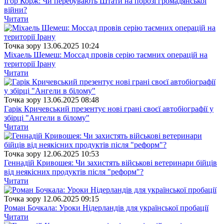
Ігор Корж: Чи перебувають Штати на порозі громадянської
війни?
Читати
Точка зору
13.06.2025 10:24
Міхаель Шемеш: Моссад провів серію таємних операцій на
території Ірану
Читати
Точка зору
13.06.2025 08:48
Гарік Кричевський презентує нові грані своєї автобіографії у
збірці "Ангели в білому"
Читати
Точка зору
12.06.2025 10:53
Геннадій Кривошея: Чи захистять військові ветеринари бійців
від неякісних продуктів після "реформ"?
Читати
Точка зору
12.06.2025 09:15
Роман Бочкала: Уроки Нідерландів для української пробації
Читати