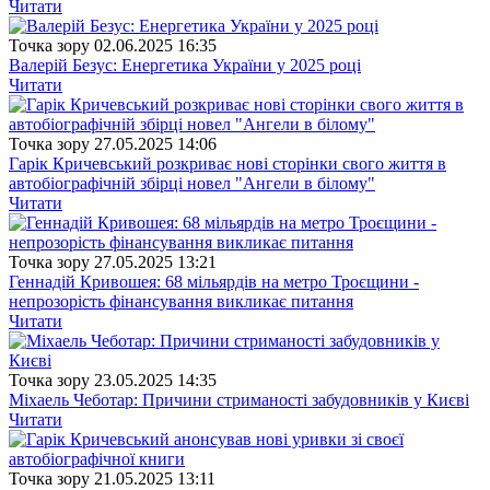
Читати
Точка зору
02.06.2025 16:35
Валерій Безус: Енергетика України у 2025 році
Читати
Точка зору
27.05.2025 14:06
Гарік Кричевський розкриває нові сторінки свого життя в
автобіографічній збірці новел "Ангели в білому"
Читати
Точка зору
27.05.2025 13:21
Геннадій Кривошея: 68 мільярдів на метро Троєщини -
непрозорість фінансування викликає питання
Читати
Точка зору
23.05.2025 14:35
Міхаель Чеботар: Причини стриманості забудовників у Києві
Читати
Точка зору
21.05.2025 13:11