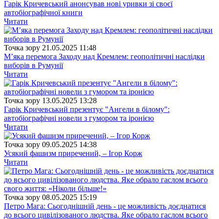
Гарік Кричевський анонсував нові уривки зі своєї
автобіографічної книги
Читати
Точка зору
21.05.2025 11:48
М’яка перемога Заходу над Кремлем: геополітичні наслідки
виборів в Румунії
Читати
Точка зору
13.05.2025 13:28
Гарік Кричевський презентує "Ангели в білому":
автобіографічні новели з гумором та іронією
Читати
Точка зору
09.05.2025 14:38
Усякий фашизм приречений, – Ігор Корж
Читати
Точка зору
08.05.2025 15:19
Петро Мага: Сьогоднішній день - це можливість доєднатися
до всього цивілізованого людства. Яке обрало гаслом всього