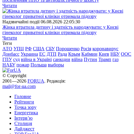
посиленням ППО та антибалістичного захисту
Читати
Надзвичайні події
06.08.2026 22:05:30
Жінка втратила дитину і здатність народжувати: у Києві
гінеколог приватної клініки отримала підозру
Читати
Теги
АТО
УПЦ
РФ
США
СБУ
Порошенко
Росія
коронавирус
Донбасс
Украина
ЕС
ДТП
Рада
Крым
Кабмин
Киев
НБУ
ООС
ГПУ
суд
війна в Україні
санкции
війна
Путин
Трамп
газ
НАБУ
пожар
Польша
выборы
© Copyright
2001—2026
FORUA
. Редакція:
mail@for-ua.com
Головне
Рейтинги
Точка зору
Енергетика
Інтерв’ю
Столиця
Дайджест