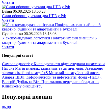
Читати
Війна
06.08.2026 13:50:28
Сили оборони уразили два НПЗ у РФ
Читати
Суспiльство
06.08.2026 13:13:08
У екскомандувача логістики Повітряних сил знайшли 6
квартир, будинки та апартаменти в Буковелі
Читати
Популярнi статтi
Символ єдності: у Києві урочисто відсвяткували казахський
Науриз
Магія зимових краєвидів та дитяча мрія: Завершено
зйомки сімейної комедії «S Миколай та загублений лист»
Апарат ШВЛ, дефібрилятори та інфузомати: фонд «Надія»,
Валерій Дубіль та Віта Присяжнюк передали обладнання
Київському онкоцентру
Популярнi новини
06.08