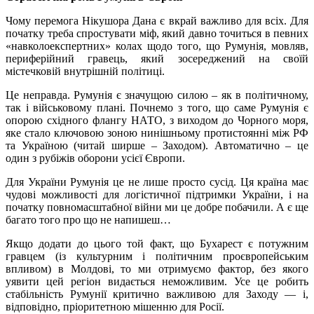
Чому перемога Нікушора Дана є вкрай важливо для всіх. Для
початку треба спростувати міф, який давно точиться в певних
«навколоекспертних» колах щодо того, що Румунія, мовляв,
периферійний гравець, який зосереджений на своїй
містечковій внутрішній політиці.
Це неправда. Румунія є значущою силою – як в політичному,
так і військовому плані. Почнемо з того, що саме Румунія є
опорою східного флангу НАТО, з виходом до Чорного моря,
яке стало ключовою зоною нинішньому протистоянні між РФ
та Україною (читай ширше – Заходом). Автоматично – це
один з рубіжів оборони усієї Європи.
Для України Румунія це не лише просто сусід. Ця країна має
чудові можливості для логістичної підтримки України, і на
початку повномасштабної війни ми це добре побачили. А є ще
багато того про що не напишеш…
Якщо додати до цього той факт, що Бухарест є потужним
гравцем (із культурним і політичним проєвропейським
впливом) в Молдові, то ми отримуємо фактор, без якого
уявити цей регіон видається неможливим. Усе це робить
стабільність Румунії критично важливою для Заходу — і,
відповідно, пріоритетною мішенню для Росії.