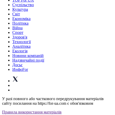
TOP For UA
Суспiльство
Культура
Світ
Економіка
Політика
Війна
Спорт
Здоров'я
Технології
Аналітика
Екологія
Новини компаній
Надзвичайні події
Досьє
ИнфоFor
У разі повного або часткового передрукування матеріалів
сайту посилання на https://for-ua.com є обов'язковим
Правила використання матеріалів