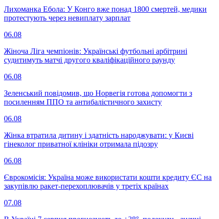
Лихоманка Ебола: У Конго вже понад 1800 смертей, медики
протестують через невиплату зарплат
06.08
Жіноча Ліга чемпіонів: Українські футбольні арбітрині
судитимуть матчі другого кваліфікаційного раунду
06.08
Зеленський повідомив, що Норвегія готова допомогти з
посиленням ППО та антибалістичного захисту
06.08
Жінка втратила дитину і здатність народжувати: у Києві
гінеколог приватної клініки отримала підозру
06.08
Єврокомісія: Україна може використати кошти кредиту ЄС на
закупівлю ракет-перехоплювачів у третіх країнах
07.08