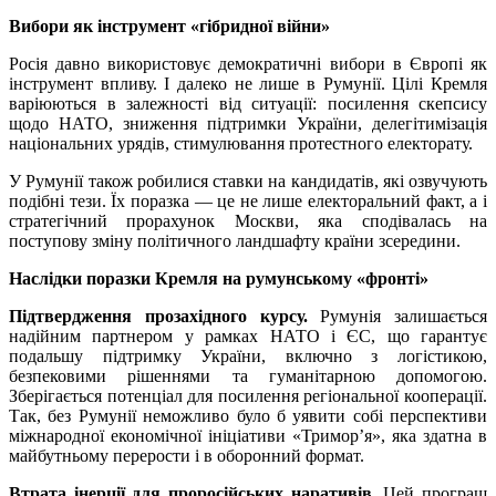
Вибори як інструмент «гібридної війни»
Росія давно використовує демократичні вибори в Європі як
інструмент впливу. І далеко не лише в Румунії. Цілі Кремля
варіюються в залежності від ситуації: посилення скепсису
щодо НАТО, зниження підтримки України, делегітимізація
національних урядів, стимулювання протестного електорату.
У Румунії також робилися ставки на кандидатів, які озвучують
подібні тези. Їх поразка — це не лише електоральний факт, а і
стратегічний прорахунок Москви, яка сподівалась на
поступову зміну політичного ландшафту країни зсередини.
Наслідки поразки Кремля на румунському «фронті»
Підтвердження прозахідного курсу.
Румунія залишається
надійним партнером у рамках НАТО і ЄС, що гарантує
подальшу підтримку України, включно з логістикою,
безпековими рішеннями та гуманітарною допомогою.
Зберігається потенціал для посилення регіональної кооперації.
Так, без Румунії неможливо було б уявити собі перспективи
міжнародної економічної ініціативи «Тримор’я», яка здатна в
майбутньому перерости і в оборонний формат.
Втрата інерції для проросійських наративів.
Цей програш