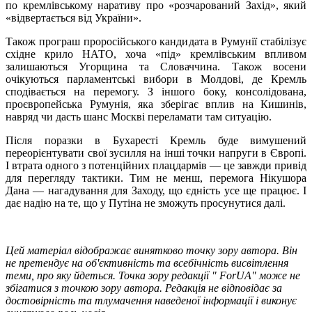
по кремлівському наративу про «розчарований Захід», який
«відвертається від України».
Також програш проросійського кандидата в Румунії стабілізує
східне крило НАТО, хоча «під» кремлівським впливом
залишаються Угорщина та Словаччина. Також восени
очікуються парламентські вибори в Молдові, де Кремль
сподівається на перемогу. З іншого боку, консолідована,
проєвропейська Румунія, яка зберігає вплив на Кишинів,
навряд чи дасть шанс Москві переламати там ситуацію.
Після поразки в Бухаресті Кремль буде вимушений
переорієнтувати свої зусилля на інші точки напруги в Європі.
І втрата одного з потенційних плацдармів — це завжди привід
для перегляду тактики. Тим не менш, перемога Нікушора
Дана — нагадування для Заходу, що єдність усе ще працює. І
дає надію на те, що у Путіна не зможуть просунутися далі.
Цей матеріал відображає винятково точку зору автора. Він
не претендує на об'єктивність та всебічність висвітлення
теми, про яку йдеться. Точка зору редакції " ForUA" може не
збігатися з точкою зору автора. Редакція не відповідає за
достовірність та тлумачення наведеної інформації і виконує