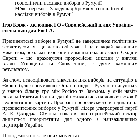
М’яка перемога Заходу над Кремлем: геополітичні
наслідки виборів в Румунії
Ігор Корж - засновник ГО «Європейський шлях України»
спеціально для ForUA.
Президентські вибори в Румунії не завершилися політичним
землетрусом, як це дехто очікував. І це є вкрай важливим
моментом, оскільки перегони не змінили баланс сил в Східній
Європі – що, враховуючи проросійські анклави у вигляді
влади Угорщини та Словаччини, є дуже важливим
результатом.
Загалом, недооцінювати значення цих виборів на ситуацію в
Європі було б помилкою. Останні події в Румунії вписуються
у значно більшу гру між Росією та Заходом, у якій навіть
локальні тактичні зміни здатні позначитись на довгостроковій
геополітичній картині. Програш проросійського кандидата на
президентських виборах у Румунії, лідера ультраправої партії
AUR Джорджа Сіміона показав, що європейський вектор
лишається пріоритетним для одного з найважливіших
партнерів України.
Пройдемося по ключових моментах.