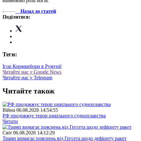
винятково роль носія.
Назад до статей
Поділитися:
Теги:
Ігор Корж
вибори в Румунії
Читайте нас у Google News
Читайте нас у Telegram
Читайте також
Війна
06.08.2026 14:54:55
РФ продовжує терор цивільного судноплавства
Читати
Свiт
06.08.2026 14:12:29
Трамп вимагає пояснень від Гегсета щодо дефіциту ракет