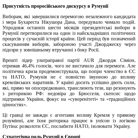
Присутність проросійського дискурсу в Румунії
Виборам, які завершилися перемогою незалежного кандидата
і мера Бухареста Нікушора Дана, передувало чимало подій.
Упродовж останніх шести місяців президентські вибори в
Румунії перетворилися на один із найскладніших політичних
процесів у сучасній історії країни. Цей період був позначений
скасуванням виборів, забороною участі Джорджеску через
підозри у зовнішньому втручанні з боку Росії.
Врешті лідер ультраправої партії AUR Джордж Сіміон,
отримав 46,4% голосів, чого не вистачило для перемоги. Але
політична криза продемонструвала, що попри членство в ЄС
та НАТО, Румунія не є повністю імунною до впливу
кремлівських наративів. У країні досить успішно діють сили,
які, прямо чи опосередковано, транслюють тези, що резонують
з риторикою РФ: недовіра до Брюсселя, скепсис щодо
підтримки України, фокус на «суверенітеті» та «традиційних
цінностях».
Ці гравці не завжди є агентами впливу Кремля у прямому
розумінні, але їхня риторика працює в унісон із логікою
Путіна: розколоти ЄС, послабити НАТО, ізолювати Україну.
Стратегічна роль Румунії в Європі