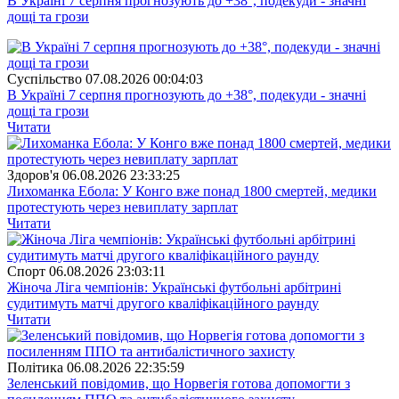
В Україні 7 серпня прогнозують до +38°, подекуди - значні
дощі та грози
Суспiльство
07.08.2026 00:04:03
В Україні 7 серпня прогнозують до +38°, подекуди - значні
дощі та грози
Читати
Здоров'я
06.08.2026 23:33:25
Лихоманка Ебола: У Конго вже понад 1800 смертей, медики
протестують через невиплату зарплат
Читати
Спорт
06.08.2026 23:03:11
Жіноча Ліга чемпіонів: Українські футбольні арбітрині
судитимуть матчі другого кваліфікаційного раунду
Читати
Полiтика
06.08.2026 22:35:59
Зеленський повідомив, що Норвегія готова допомогти з