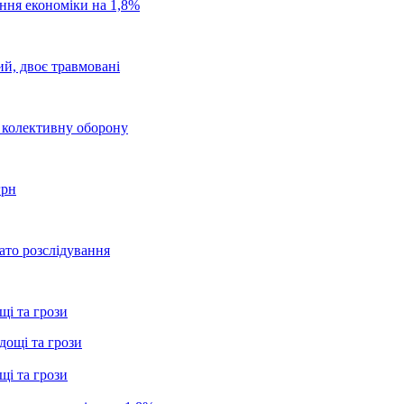
ання економіки на 1,8%
ий, двоє травмовані
о колективну оборону
грн
ато розслідування
щі та грози
щі та грози