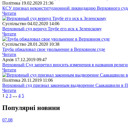
Полiтика
19.02.2020 21:36
КСУ признал неконституционной ликвидацию Верховного суд
Читати
Суспiльство
04.02.2020 14:06
Верховный суд вернул Трубе его иск к Зеленскому
Читати
Суспiльство
28.01.2020 10:38
Труба обжаловал свое увольнение в Верховном суде
Читати
Архiв
17.12.2019 09:47
Верховный Суд запретил вносить изменения в названия рели
Читати
Полiтика
20.11.2019 11:06
Верховный суд признал законным выдворение Саакашвили в 
Читати
1
2
3
…
4
5
Популярнi новини
07.08