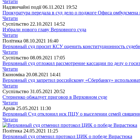
Читати
Надзвичайні події
06.11.2021 19:52
Прокуратура передала в суд дело о поджоге Офиса омбудсмен
Читати
Суспiльство
22.10.2021 14:52
Избрали нового главу Верховного суда
Читати
Полiтика
08.10.2021 16:40
Верховный суд просит КСУ оценить конституционность судеб
Читати
Суспiльство
08.09.2021 17:05
Верховный суд отложил рассмотрение кассации по делу о госи
Читати
Економіка
20.08.2021 14:41
Верховный суд запретил российскому «Сбербанку» использоват
Читати
Суспiльство
31.05.2021 20:52
Стерненко обжалует приговор в Верховном суде
Читати
Архiв
25.05.2021 11:30
Верховный Суд отклонил иск ПЦУ о выселении семей священ
Читати
Полiтика
24.05.2021 11:25
Верховный суд отменил протокол ЦИК о победе Вирастюка