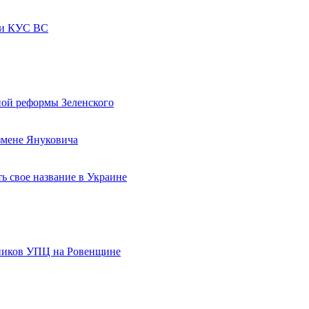
а и КУС ВС
ной реформы Зеленского
змене Януковича
ь свое название в Украине
ников УПЦ на Ровенщине