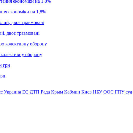
ання економіки на 1,8%
ий, двоє травмовані
о колективну оборону
грн
сс
Украина
ЕС
ДТП
Рада
Крым
Кабмин
Киев
НБУ
ООС
ГПУ
суд