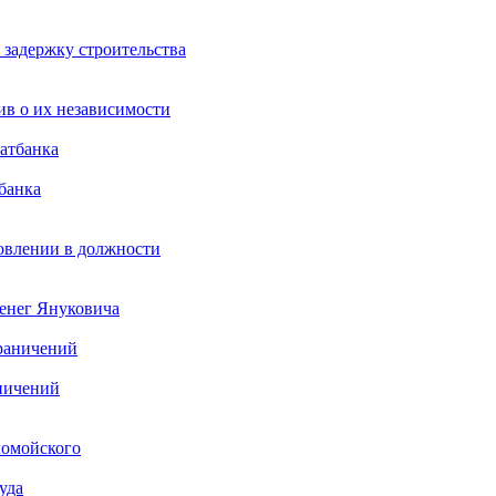
 задержку строительства
ив о их независимости
банка
новлении в должности
енег Януковича
ничений
ломойского