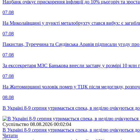
Нацбанк очікує прискорення інфляції до 10% цьогоріч та зрост
07.08
На Миколаївщині у пункті металобрухту стався вибух: є загибл
07.08
Пакистан, Туреччина та Саудівська Аравія підписали угоду пр
07.08
За екссекретаря МЗС Банькова внесли заставу у розмірі 10 млн 
07.08
На Житомирщині чоловік помер у ТЦК після медогляду, розпоч
08.08
В Україні 8-9 серпня утримається спека, в неділю очікуються до
Суспiльство
08.08.2026 00:02:04
В Україні 8-9 серпня утримається спека, в неділю очікуються до
Читати