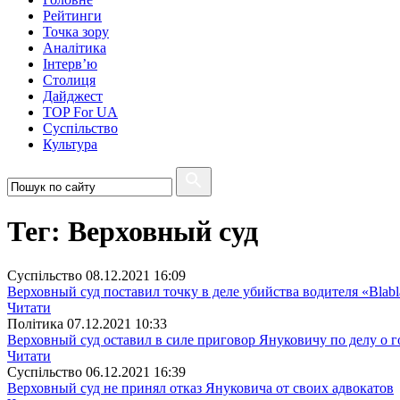
Рейтинги
Точка зору
Аналітика
Інтерв’ю
Столиця
Дайджест
TOP For UA
Суспiльство
Культура
Тег: Верховный суд
Суспiльство
08.12.2021 16:09
Верховный суд поставил точку в деле убийства водителя «Blabl
Читати
Полiтика
07.12.2021 10:33
Верховный суд оставил в силе приговор Януковичу по делу о 
Читати
Суспiльство
06.12.2021 16:39
Верховный суд не принял отказ Януковича от своих адвокатов