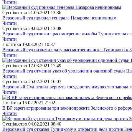
Читати
Суспiльство
21.05.2021 13:36
Верховный суд признал генерала Назарова невиновным
Читати
Суспiльство
29.04.2021 13:08
Верховный суд отложил рассмотрение жалобы Тупицкого на ег
Читати
Полiтика
19.03.2021 10:37
Верховный суд назначил дату рассмотрения иска Тупицкого к 
Читати
Суспiльство
17.03.2021 17:49
Верховный суд отменил указ об увольнении одиозной судьи Ц
Читати
Суспiльство
25.02.2021 16:07
Верховный Суд решил вернуть государству имущество завода 
Читати
Полiтика
15.02.2021 21:02
В ВР зарегистрированы три законопроекта Зеленского о рефор
Читати
Суспiльство
04.02.2021 08:40
Верховный суд отказал Тупицкому в открытии дела против Зел