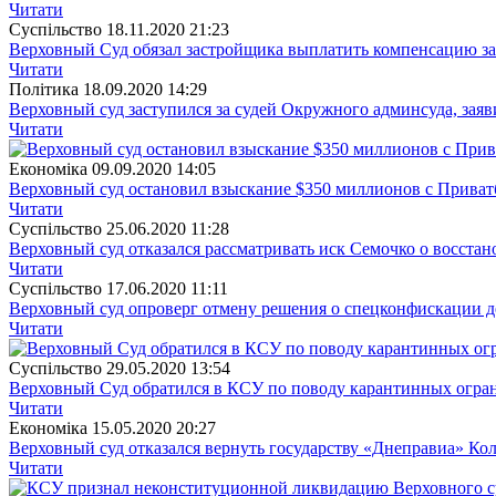
Читати
Суспiльство
18.11.2020 21:23
Верховный Суд обязал застройщика выплатить компенсацию за
Читати
Полiтика
18.09.2020 14:29
Верховный суд заступился за судей Окружного админсуда, заяв
Читати
Економіка
09.09.2020 14:05
Верховный суд остановил взыскание $350 миллионов с Приват
Читати
Суспiльство
25.06.2020 11:28
Верховный суд отказался рассматривать иск Семочко о восста
Читати
Суспiльство
17.06.2020 11:11
Верховный суд опроверг отмену решения о спецконфискации д
Читати
Суспiльство
29.05.2020 13:54
Верховный Суд обратился в КСУ по поводу карантинных огра
Читати
Економіка
15.05.2020 20:27
Верховный суд отказался вернуть государству «Днеправиа» Ко
Читати