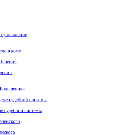
о увольнение
Зеленскому
аревич
«Большевик»
ме судебной системы
енского