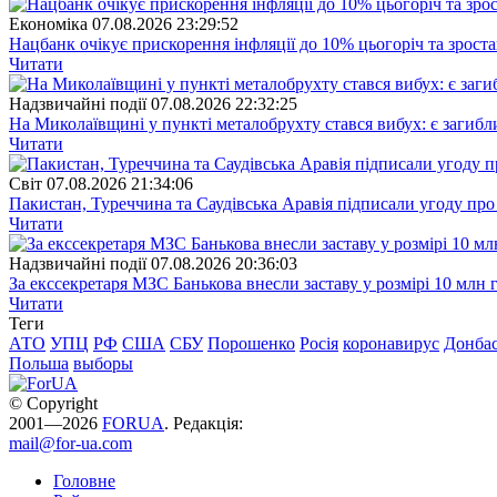
Економіка
07.08.2026 23:29:52
Нацбанк очікує прискорення інфляції до 10% цьогоріч та зрост
Читати
Надзвичайні події
07.08.2026 22:32:25
На Миколаївщині у пункті металобрухту стався вибух: є загибл
Читати
Свiт
07.08.2026 21:34:06
Пакистан, Туреччина та Саудівська Аравія підписали угоду пр
Читати
Надзвичайні події
07.08.2026 20:36:03
За екссекретаря МЗС Банькова внесли заставу у розмірі 10 млн 
Читати
Теги
АТО
УПЦ
РФ
США
СБУ
Порошенко
Росія
коронавирус
Донба
Польша
выборы
© Copyright
2001—2026
FORUA
. Редакція:
mail@for-ua.com
Головне