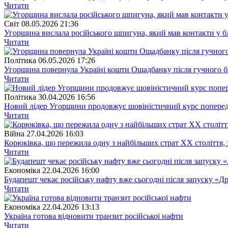
Читати
Свiт
08.05.2026 21:36
Угорщина вислала російського шпигуна, який мав контакти у б
Читати
Полiтика
06.05.2026 17:26
Угорщина повернула Україні кошти Ощадбанку після гучного б
Читати
Полiтика
30.04.2026 16:56
Новий лідер Угорщини продовжує шовіністичний курс попере
Читати
Війна
27.04.2026 16:03
Корюківка, що пережила одну з найбільших страт ХХ століття, 
Читати
Економіка
22.04.2026 16:00
Будапешт чекає російську нафту вже сьогодні після запуску «
Читати
Економіка
22.04.2026 13:13
Україна готова відновити транзит російської нафти
Читати