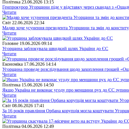
Полiтика
23.06.2026 13:15
Генпрокурор Угорщини піде у відставку через скандал з «Оща
Читати
Свiт
22.06.2026 22:34
Мадяр хоче усунення президента Угорщини та змін до конститу
Читати
Головне
19.06.2026 09:14
Угорщина заблокувала швидкий шлях України до ЄС
Читати
Економіка
17.06.2026 14:14
Угорщина проведе розслідування щодо захоплення грошей «О
Читати
Полiтика
15.06.2026 14:50
Якщо Україна не виконає угоду про меншини рух до ЄС зупини
Читати
Свiт
08.06.2026 17:41
За 16 років правління Орбана корупція могла коштувати Угорщи
Читати
Полiтика
04.06.2026 12:49