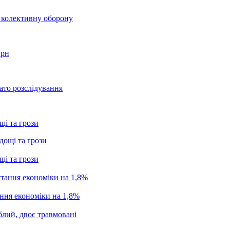
о колективну оборону
грн
ато розслідування
щі та грози
щі та грози
ання економіки на 1,8%