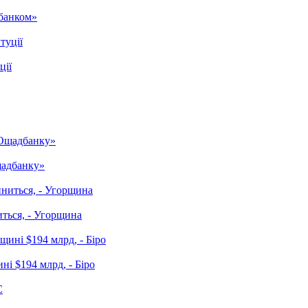
дбанком»
ції
щадбанку»
ться, - Угорщина
ні $194 млрд, - Біро