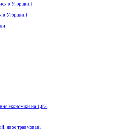
я в Угорщині
и
ання економіки на 1,8%
ий, двоє травмовані