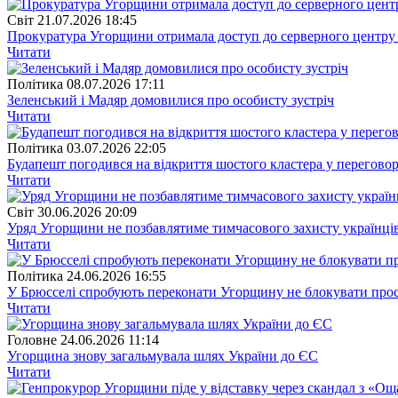
Свiт
21.07.2026 18:45
Прокуратура Угорщини отримала доступ до серверного центру 
Читати
Полiтика
08.07.2026 17:11
Зеленський і Мадяр домовилися про особисту зустріч
Читати
Полiтика
03.07.2026 22:05
Будапешт погодився на відкриття шостого кластера у перегово
Читати
Свiт
30.06.2026 20:09
Уряд Угорщини не позбавлятиме тимчасового захисту українців
Читати
Полiтика
24.06.2026 16:55
У Брюсселі спробують переконати Угорщину не блокувати про
Читати
Головне
24.06.2026 11:14
Угорщина знову загальмувала шлях України до ЄС
Читати