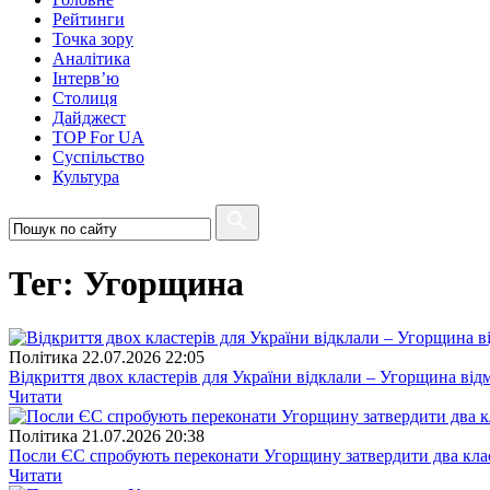
Рейтинги
Точка зору
Аналітика
Інтерв’ю
Столиця
Дайджест
TOP For UA
Суспiльство
Культура
Тег: Угорщина
Полiтика
22.07.2026 22:05
Відкриття двох кластерів для України відклали – Угорщина від
Читати
Полiтика
21.07.2026 20:38
Посли ЄС спробують переконати Угорщину затвердити два кла
Читати