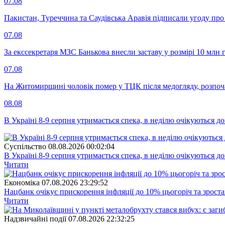
07.08
Пакистан, Туреччина та Саудівська Аравія підписали угоду пр
07.08
За екссекретаря МЗС Банькова внесли заставу у розмірі 10 млн 
07.08
На Житомирщині чоловік помер у ТЦК після медогляду, розпоч
08.08
В Україні 8-9 серпня утримається спека, в неділю очікуються до
Суспiльство
08.08.2026 00:02:04
В Україні 8-9 серпня утримається спека, в неділю очікуються до
Читати
Економіка
07.08.2026 23:29:52
Нацбанк очікує прискорення інфляції до 10% цьогоріч та зрост
Читати
Надзвичайні події
07.08.2026 22:32:25