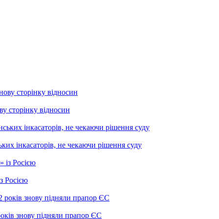
ву сторінку відносин
ких інкасаторів, не чекаючи рішення суду
з Росією
років знову підняли прапор ЄС