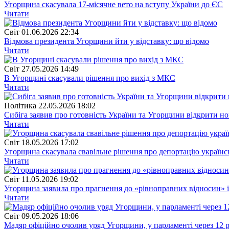
Угорщина скасувала 17-місячне вето на вступу України до ЄС
Читати
Свiт
01.06.2026 22:34
Відмова президента Угорщини йти у відставку: що відомо
Читати
Свiт
27.05.2026 14:49
В Угорщині скасували рішення про вихід з МКС
Читати
Полiтика
22.05.2026 18:02
Сибіга заявив про готовність України та Угорщини відкрити но
Читати
Свiт
18.05.2026 17:02
Угорщина скасувала свавільне рішення про депортацію українсь
Читати
Свiт
11.05.2026 19:02
Угорщина заявила про прагнення до «рівноправних відносин» і
Читати
Свiт
09.05.2026 18:06
Мадяр офіційно очолив уряд Угорщини, у парламенті через 12 