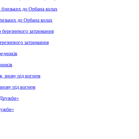
лизьких до Орбана колах
ерезневого затримання
дників
знову під вогнем
Дружби»