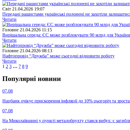
Свiт
21.04.2026 19:07
Передані рашистами українські полонені не захотіли залишатис
Читати
Головне
21.04.2026 11:15
Вирішальна середа: ЄС може розблокувати 90 млрд для Україн
Читати
Головне
21.04.2026 08:13
Нафтопровід “Дружба” може сьогодні відновити роботу
Читати
1
2
3
…
7
8
9
Популярнi новини
07.08
Нацбанк очікує прискорення інфляції до 10% цьогоріч та зрост
07.08
На Миколаївщині у пункті металобрухту стався вибух: є загибл