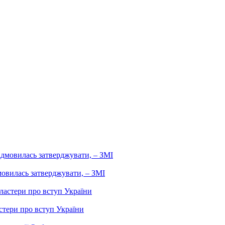
мовилась затверджувати, – ЗМІ
стери про вступ України