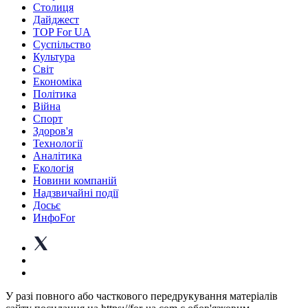
Столиця
Дайджест
TOP For UA
Суспiльство
Культура
Світ
Економіка
Політика
Війна
Спорт
Здоров'я
Технології
Аналітика
Екологія
Новини компаній
Надзвичайні події
Досьє
ИнфоFor
У разі повного або часткового передрукування матеріалів