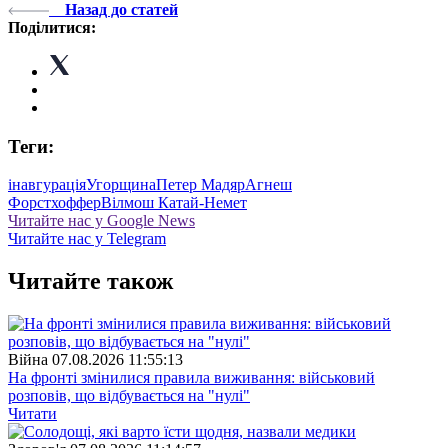
Назад до статей
Поділитися:
Теги:
інавгурація
Угорщина
Петер Мадяр
Агнеш
Форстхоффер
Вілмош Катай-Немет
Читайте нас у Google News
Читайте нас у Telegram
Читайте також
Війна
07.08.2026 11:55:13
На фронті змінилися правила виживання: військовий
розповів, що відбувається на "нулі"
Читати