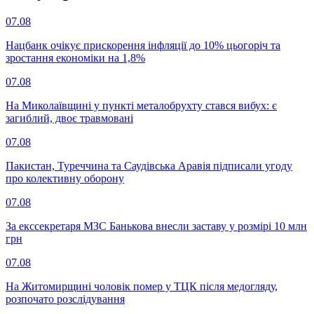
07.08
Нацбанк очікує прискорення інфляції до 10% цьогоріч та
зростання економіки на 1,8%
07.08
На Миколаївщині у пункті металобрухту стався вибух: є
загиблий, двоє травмовані
07.08
Пакистан, Туреччина та Саудівська Аравія підписали угоду
про колективну оборону
07.08
За екссекретаря МЗС Банькова внесли заставу у розмірі 10 млн
грн
07.08
На Житомирщині чоловік помер у ТЦК після медогляду,
розпочато розслідування