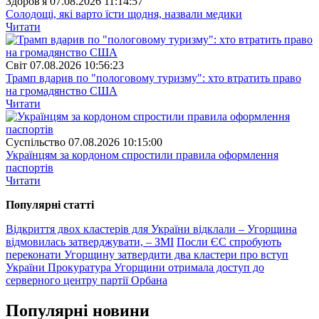
Здоров'я
07.08.2026 11:14:57
Солодощі, які варто їсти щодня, назвали медики
Читати
Свiт
07.08.2026 10:56:23
Трамп вдарив по "пологовому туризму": хто втратить право
на громадянство США
Читати
Суспiльство
07.08.2026 10:15:00
Українцям за кордоном спростили правила оформлення
паспортів
Читати
Популярнi статтi
Відкриття двох кластерів для України відклали – Угорщина
відмовилась затверджувати, – ЗМІ
Посли ЄС спробують
переконати Угорщину затвердити два кластери про вступ
України
Прокуратура Угорщини отримала доступ до
серверного центру партії Орбана
Популярнi новини