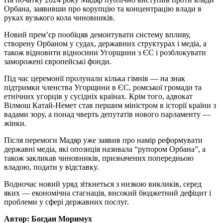
Орбана, заявивши про корупцію та концентрацію влади в
руках вузького кола чиновників.
Новий прем’єр пообіцяв демонтувати систему впливу,
створену Орбаном у судах, державних структурах і медіа, а
також відновити відносини Угорщини з ЄС і розблокувати
заморожені європейські фонди.
Під час церемонії пролунали кілька гімнів — на знак
підтримки членства Угорщини в ЄС, ромської громади та
етнічних угорців у сусідніх країнах. Крім того, адвокат
Вілмош Катай-Немет став першим міністром в історії країни з
вадами зору, а понад чверть депутатів нового парламенту —
жінки.
Після перемоги Мадяр уже заявив про намір реформувати
державні медіа, які опозиція називала “рупором Орбана”, а
також закликав чиновників, призначених попередньою
владою, подати у відставку.
Водночас новий уряд зіткнеться з низкою викликів, серед
яких — економічна стагнація, високий бюджетний дефіцит і
проблеми у сфері державних послуг.
Автор: Богдан Моримух