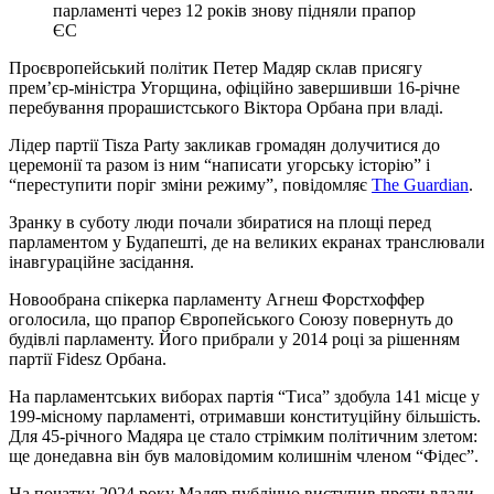
парламенті через 12 років знову підняли прапор
ЄС
Проєвропейський політик Петер Мадяр склав присягу
прем’єр-міністра Угорщина, офіційно завершивши 16-річне
перебування прорашистського Віктора Орбана при владі.
Лідер партії Tisza Party закликав громадян долучитися до
церемонії та разом із ним “написати угорську історію” і
“переступити поріг зміни режиму”, повідомляє
The Guardian
.
Зранку в суботу люди почали збиратися на площі перед
парламентом у Будапешті, де на великих екранах транслювали
інавгураційне засідання.
Новообрана спікерка парламенту Агнеш Форстхоффер
оголосила, що прапор Європейського Союзу повернуть до
будівлі парламенту. Його прибрали у 2014 році за рішенням
партії Fidesz Орбана.
На парламентських виборах партія “Тиса” здобула 141 місце у
199-місному парламенті, отримавши конституційну більшість.
Для 45-річного Мадяра це стало стрімким політичним злетом:
ще донедавна він був маловідомим колишнім членом “Фідес”.
На початку 2024 року Мадяр публічно виступив проти влади