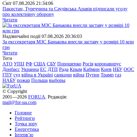
Свiт
07.08.2026 21:34:06
Пакистан, Туреччина та Саудівська Аравія підписали угоду
про колективну оборону
Читати
Надзвичайні події
07.08.2026 20:36:03
За екссекретаря МЗС Банькова внесли заставу у розмірі 10 млн
грн
Читати
Теги
АТО
УПЦ
РФ
США
СБУ
Порошенко
Росія
коронавирус
Донбасс
Украина
ЕС
ДТП
Рада
Крым
Кабмин
Киев
НБУ
ООС
ГПУ
суд
війна в Україні
санкции
війна
Путин
Трамп
газ
НАБУ
пожар
Польша
выборы
© Copyright
2001—2026
FORUA
. Редакція:
mail@for-ua.com
Головне
Рейтинги
Точка зору
Енергетика
Інтерв’ю