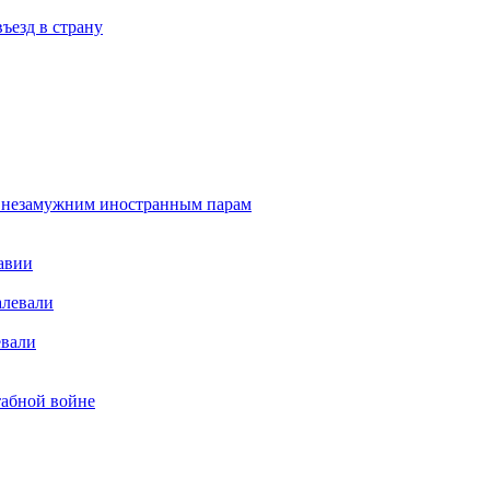
ъезд в страну
а незамужним иностранным парам
авии
евали
табной войне