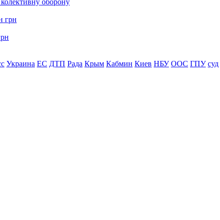
о колективну оборону
грн
сс
Украина
ЕС
ДТП
Рада
Крым
Кабмин
Киев
НБУ
ООС
ГПУ
суд