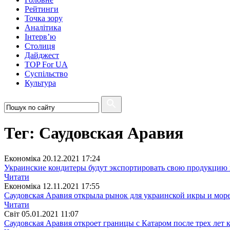
Рейтинги
Точка зору
Аналітика
Інтерв’ю
Столиця
Дайджест
TOP For UA
Суспiльство
Культура
Тег: Саудовская Аравия
Економіка
20.12.2021 17:24
Украинские кондитеры будут экспортировать свою продукцию
Читати
Економіка
12.11.2021 17:55
Саудовская Аравия открыла рынок для украинской икры и мор
Читати
Свiт
05.01.2021 11:07
Саудовская Аравия откроет границы с Катаром после трех лет 