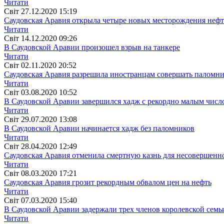
Читати
Свiт
27.12.2020 15:19
Саудовская Аравия открыла четыре новых месторождения нефти
Читати
Свiт
14.12.2020 09:26
В Саудовской Аравии произошел взрыв на танкере
Читати
Свiт
02.11.2020 20:52
Саудовская Аравия разрешила иностранцам совершать паломни
Читати
Свiт
03.08.2020 10:52
В Саудовской Аравии завершился хадж с рекордно малым числ
Читати
Свiт
29.07.2020 13:08
В Саудовской Аравии начинается хадж без паломников
Читати
Свiт
28.04.2020 12:49
Саудовская Аравия отменила смертную казнь для несовершенн
Читати
Свiт
08.03.2020 17:21
Саудовская Аравия грозит рекордным обвалом цен на нефть
Читати
Свiт
07.03.2020 15:40
В Саудовской Аравии задержали трех членов королевской семь
Читати