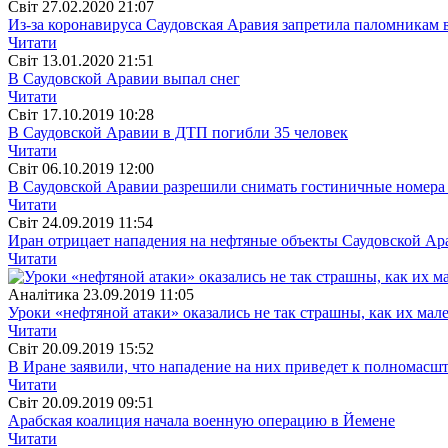
Свiт
27.02.2020 21:07
Из-за коронавируса Саудовская Аравия запретила паломникам в
Читати
Свiт
13.01.2020 21:51
В Саудовской Аравии выпал снег
Читати
Свiт
17.10.2019 10:28
В Саудовской Аравии в ДТП погибли 35 человек
Читати
Свiт
06.10.2019 12:00
В Саудовской Аравии разрешили снимать гостиничные номер
Читати
Свiт
24.09.2019 11:54
Иран отрицает нападения на нефтяные объекты Саудовской Ар
Читати
Аналітика
23.09.2019 11:05
Уроки «нефтяной атаки» оказались не так страшны, как их мал
Читати
Свiт
20.09.2019 15:52
В Иране заявили, что нападение на них приведет к полномасш
Читати
Свiт
20.09.2019 09:51
Арабская коалиция начала военную операцию в Йемене
Читати