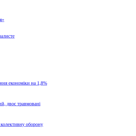
я»
налисте
ання економіки на 1,8%
ий, двоє травмовані
о колективну оборону