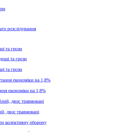
грн
ато розслідування
щі та грози
щі та грози
ання економіки на 1,8%
ий, двоє травмовані