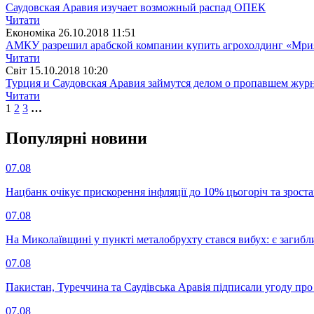
Саудовская Аравия изучает возможный распад ОПЕК
Читати
Економіка
26.10.2018 11:51
АМКУ разрешил арабской компании купить агрохолдинг «Мри
Читати
Свiт
15.10.2018 10:20
Турция и Саудовская Аравия займутся делом о пропавшем жур
Читати
1
2
3
…
Популярнi новини
07.08
Нацбанк очікує прискорення інфляції до 10% цьогоріч та зрост
07.08
На Миколаївщині у пункті металобрухту стався вибух: є загибл
07.08
Пакистан, Туреччина та Саудівська Аравія підписали угоду пр
07.08