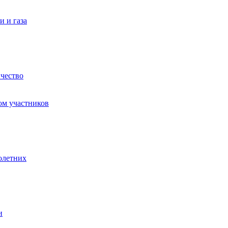
 и газа
чество
ом участников
олетних
и