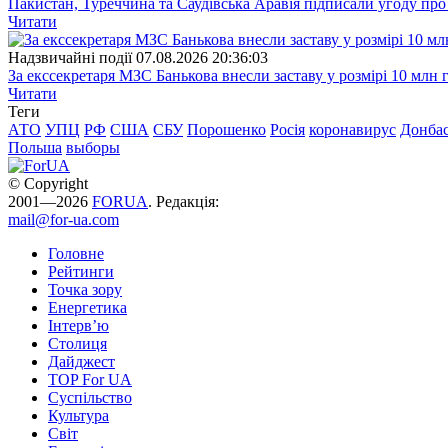
Пакистан, Туреччина та Саудівська Аравія підписали угоду пр
Читати
Надзвичайні події
07.08.2026 20:36:03
За екссекретаря МЗС Банькова внесли заставу у розмірі 10 млн 
Читати
Теги
АТО
УПЦ
РФ
США
СБУ
Порошенко
Росія
коронавирус
Донба
Польша
выборы
© Copyright
2001—2026
FORUA
. Редакція:
mail@for-ua.com
Головне
Рейтинги
Точка зору
Енергетика
Інтерв’ю
Столиця
Дайджест
TOP For UA
Суспiльство
Культура
Світ