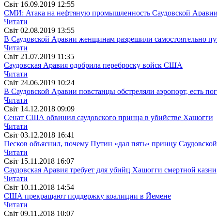
Свiт
16.09.2019 12:55
СМИ: Атака на нефтяную промышленность Саудовской Аравии
Читати
Свiт
02.08.2019 13:55
В Саудовской Аравии женщинам разрешили самостоятельно пу
Читати
Свiт
21.07.2019 11:35
Саудовская Аравия одобрила переброску войск США
Читати
Свiт
24.06.2019 10:24
В Саудовской Аравии повстанцы обстреляли аэропорт, есть п
Читати
Свiт
14.12.2018 09:09
Сенат США обвинил саудовского принца в убийстве Хашогги
Читати
Свiт
03.12.2018 16:41
Песков объяснил, почему Путин «дал пять» принцу Саудовско
Читати
Свiт
15.11.2018 16:07
Саудовская Аравия требует для убийц Хашогги смертной казни
Читати
Свiт
10.11.2018 14:54
США прекращают поддержку коалиции в Йемене
Читати
Свiт
09.11.2018 10:07