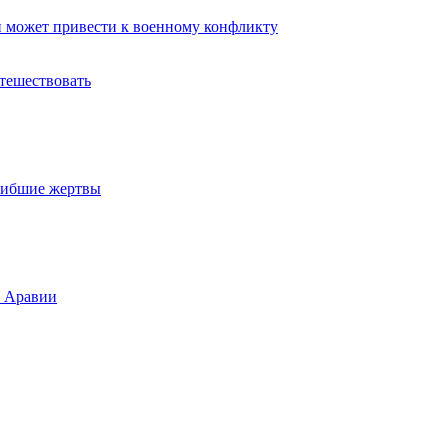
 может привести к военному конфликту
тешествовать
огибшие жертвы
й Аравии