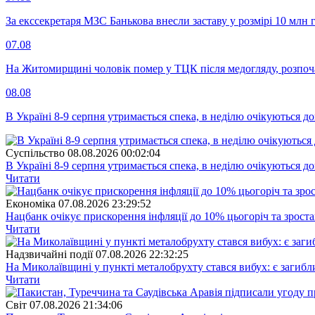
За екссекретаря МЗС Банькова внесли заставу у розмірі 10 млн 
07.08
На Житомирщині чоловік помер у ТЦК після медогляду, розпоч
08.08
В Україні 8-9 серпня утримається спека, в неділю очікуються до
Суспiльство
08.08.2026 00:02:04
В Україні 8-9 серпня утримається спека, в неділю очікуються до
Читати
Економіка
07.08.2026 23:29:52
Нацбанк очікує прискорення інфляції до 10% цьогоріч та зрост
Читати
Надзвичайні події
07.08.2026 22:32:25
На Миколаївщині у пункті металобрухту стався вибух: є загибл
Читати
Свiт
07.08.2026 21:34:06