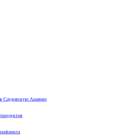
 в Саудовскую Аравию
епродуктов
конфликта