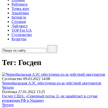
Рейтинги
Точка зору
Аналітика
Інтерв’ю
Столиця
Дайджест
TOP For UA
Суспiльство
Культура
Тег: Госдеп
Суспiльство
09.03.2022 14:08
Чернобыльская АЭС обесточена из-за действий оккупантов
Читати
Полiтика
27.01.2022 13:25
Госдеп США: «Северный поток 2» не заработает в случае
вторжения РФ в Украину
Читати