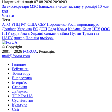
Надзвичайні події
07.08.2026 20:36:03
За екссекретаря МЗС Банькова внесли заставу у розмірі 10 млн
грн
Читати
Теги
АТО
УПЦ
РФ
США
СБУ
Порошенко
Росія
коронавирус
Донбасс
Украина
ЕС
ДТП
Рада
Крым
Кабмин
Киев
НБУ
ООС
ГПУ
суд
війна в Україні
санкции
війна
Путин
Трамп
газ
НАБУ
пожар
Польша
выборы
© Copyright
2001—2026
FORUA
. Редакція:
mail@for-ua.com
Головне
Рейтинги
Точка зору
Енергетика
Інтерв’ю
Столиця
Дайджест
TOP For UA
Суспiльство
Культура
Світ