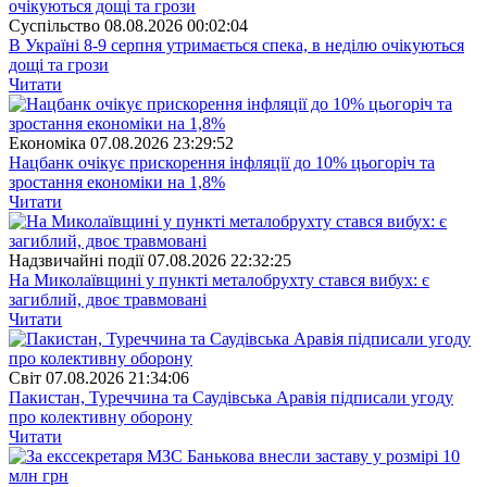
Суспiльство
08.08.2026 00:02:04
В Україні 8-9 серпня утримається спека, в неділю очікуються
дощі та грози
Читати
Економіка
07.08.2026 23:29:52
Нацбанк очікує прискорення інфляції до 10% цьогоріч та
зростання економіки на 1,8%
Читати
Надзвичайні події
07.08.2026 22:32:25
На Миколаївщині у пункті металобрухту стався вибух: є
загиблий, двоє травмовані
Читати
Свiт
07.08.2026 21:34:06
Пакистан, Туреччина та Саудівська Аравія підписали угоду
про колективну оборону
Читати