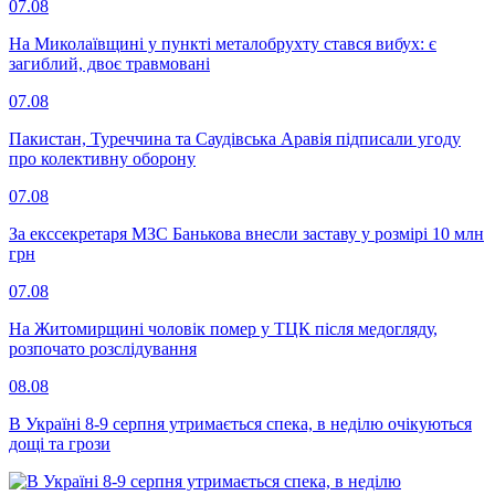
07.08
На Миколаївщині у пункті металобрухту стався вибух: є
загиблий, двоє травмовані
07.08
Пакистан, Туреччина та Саудівська Аравія підписали угоду
про колективну оборону
07.08
За екссекретаря МЗС Банькова внесли заставу у розмірі 10 млн
грн
07.08
На Житомирщині чоловік помер у ТЦК після медогляду,
розпочато розслідування
08.08
В Україні 8-9 серпня утримається спека, в неділю очікуються
дощі та грози