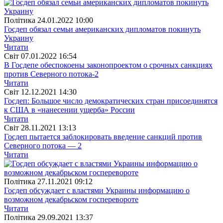
Полiтика
24.01.2022 10:00
Госдеп обязал семьи американских дипломатов покинуть
Украину
Читати
Свiт
07.01.2022 16:54
В Госдепе обеспокоены законопроектом о срочных санкциях
против Северного потока-2
Читати
Свiт
12.12.2021 14:30
Госдеп: Большое число демократических стран присоединятся
к США в «нанесении ущерба» России
Читати
Свiт
28.11.2021 13:13
Госдеп пытается заблокировать введение санкций против
Северного потока — 2
Читати
Полiтика
27.11.2021 09:12
Госдеп обсуждает с властями Украины информацию о
возможном декабрьском госперевороте
Читати
Полiтика
29.09.2021 13:37