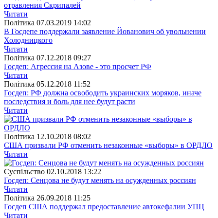
отравления Скрипалей
Читати
Полiтика
07.03.2019 14:02
В Госдепе поддержали заявление Йованович об увольнении
Холодницкого
Читати
Полiтика
07.12.2018 09:27
Госдеп: Агрессия на Азове - это просчет РФ
Читати
Полiтика
05.12.2018 11:52
Госдеп: РФ должна освободить украинских моряков, иначе
последствия и боль для нее будут расти
Читати
Полiтика
12.10.2018 08:02
США призвали РФ отменить незаконные «выборы» в ОРДЛО
Читати
Суспiльство
02.10.2018 13:22
Госдеп: Сенцова не будут менять на осужденных россиян
Читати
Полiтика
26.09.2018 11:25
Госдеп США поддержал предоставление автокефалии УПЦ
Читати