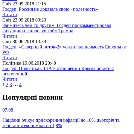
Свiт
23.09.2018 21:15
Госдеп: Россия не доказала свою «полезность»
Читати
Свiт
23.09.2018 09:20
Займитесь чем-то другим: Госдеп прокомментировал
ситуацию с «прослушкой» Трампа
Читати
Свiт
30.06.2018 13:39
Госдеп: «Северный поток-2» усилит зависимость Европы от
РФ
Читати
Полiтика
19.06.2018 20:48
Госдеп: Политика США в отношении Крыма остается
неизменной
Читати
1
2
3
…
4
Популярнi новини
07.08
Нацбанк очікує прискорення інфляції до 10% цьогоріч та
зростання економіки на 1,8%