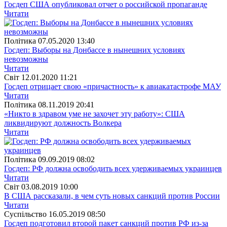
Госдеп США опубликовал отчет о российской пропаганде
Читати
Полiтика
07.05.2020 13:40
Госдеп: Выборы на Донбассе в нынешних условиях
невозможны
Читати
Свiт
12.01.2020 11:21
Госдеп отрицает свою «причастность» к авиакатастрофе МАУ
Читати
Полiтика
08.11.2019 20:41
«Никто в здравом уме не захочет эту работу»: США
ликвидируют должность Волкера
Читати
Полiтика
09.09.2019 08:02
Госдеп: РФ должна освободить всех удерживаемых украинцев
Читати
Свiт
03.08.2019 10:00
В США рассказали, в чем суть новых санкций против России
Читати
Суспiльство
16.05.2019 08:50
Госдеп подготовил второй пакет санкций против РФ из-за