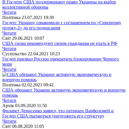
В Госдепе США поддерживают право Украины на выбор
коллективной обороны
Читати
Полiтика
23.07.2021 19:39
Госдеп: Украину ознакомили с соглашением по «Северному
потоку-2» до его подписания
Читати
Свiт
29.06.2021 10:07
США снова рекомендуют своим гражданам не ехать в РФ
Читати
Суспiльство
22.04.2021 10:23
Госдеп призвал Россию прекратить блокирование Черного
моря
Читати
Полiтика
02.02.2021 09:41
США обещают Украине активную экономическую и военную
помощь
Читати
Архiв
03.09.2020 11:50
Филарет Денисенко заявил, что патриарх Варфоломей и
Госдеп США пытаються уничтожить его структуру
Читати
Свiт
06.08.2020 11:05