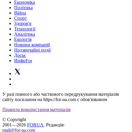
Економіка
Політика
Війна
Спорт
Здоров'я
Технології
Аналітика
Екологія
Новини компаній
Надзвичайні події
Досьє
ИнфоFor
У разі повного або часткового передрукування матеріалів
сайту посилання на https://for-ua.com є обов'язковим
Правила використання матеріалів
© Copyright
2001—2026
FORUA
. Редакція:
mail@for-ua.com