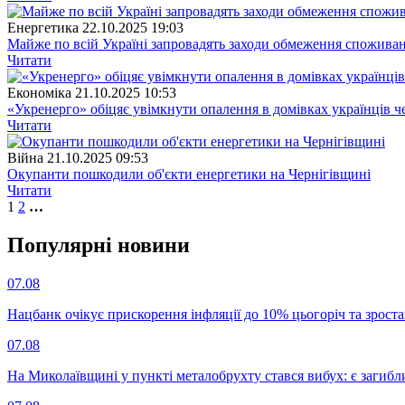
Енергетика
22.10.2025 19:03
Майже по всій Україні запровадять заходи обмеження споживан
Читати
Економіка
21.10.2025 10:53
«Укренерго» обіцяє увімкнути опалення в домівках українців че
Читати
Війна
21.10.2025 09:53
Окупанти пошкодили об'єкти енергетики на Чернігівщині
Читати
1
2
…
Популярнi новини
07.08
Нацбанк очікує прискорення інфляції до 10% цьогоріч та зрост
07.08
На Миколаївщині у пункті металобрухту стався вибух: є загибл