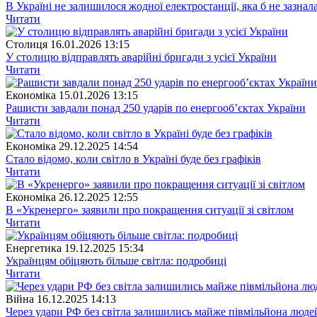
В Україні не залишилося жодної електростанції, яка б не зазнал
Читати
Столиця
16.01.2026 13:15
У столицю відправлять аварійні бригади з усієї України
Читати
Економіка
15.01.2026 13:15
Рашисти завдали понад 250 ударів по енергооб’єктах України
Читати
Економіка
29.12.2025 14:54
Стало відомо, коли світло в Україні буде без графіків
Читати
Економіка
26.12.2025 12:55
В «Укренерго» заявили про покращення ситуації зі світлом
Читати
Енергетика
19.12.2025 15:34
Українцям обіцяють більше світла: подробиці
Читати
Війна
16.12.2025 14:13
Через удари РФ без світла залишились майже півмільйона люде