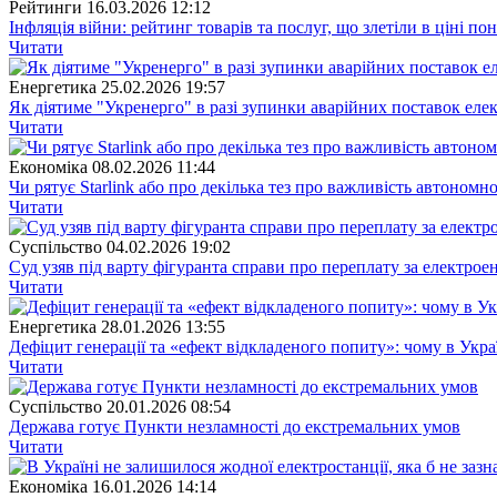
Рейтинги
16.03.2026 12:12
Інфляція війни: рейтинг товарів та послуг, що злетіли в ціні п
Читати
Енергетика
25.02.2026 19:57
Як діятиме "Укренерго" в разі зупинки аварійних поставок елект
Читати
Економіка
08.02.2026 11:44
Чи рятує Starlink або про декілька тез про важливість автономно
Читати
Суспiльство
04.02.2026 19:02
Суд узяв під варту фігуранта справи про переплату за електро
Читати
Енергетика
28.01.2026 13:55
Дефіцит генерації та «ефект відкладеного попиту»: чому в Укра
Читати
Суспiльство
20.01.2026 08:54
Держава готує Пункти незламності до екстремальних умов
Читати
Економіка
16.01.2026 14:14