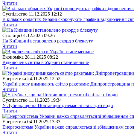
Читати
Суспiльство
11.12.2025 12:12
В кількох областях Україні скорочують графіки відключення сві
Читати
Столиця
01.12.2025 09:26
На Київщині встановлено рекорд з блекауту
Читати
Економіка
28.11.2025 08:22
Відключень світла в Україні стане меньше
Читати
Енергетика
24.11.2025 12:52
Україні знову вимикають світло ракетами: Дніпропетровщина 
Читати
Суспiльство
11.11.2025 19:34
У Лубнах, що на Полтавщині, немає ні світла, ні води
Читати
Енергетика
04.11.2025 13:33
Енергосистема України важко справляється зі збільшенням спо
Читати