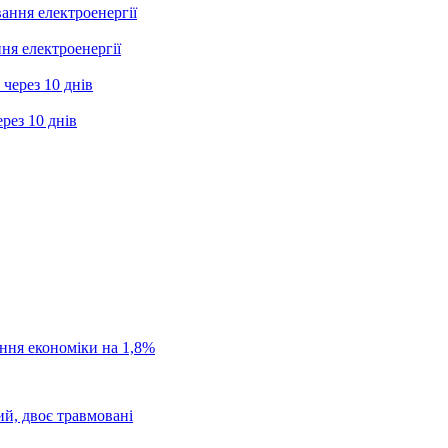
ня електроенергії
рез 10 днів
ання економіки на 1,8%
ий, двоє травмовані