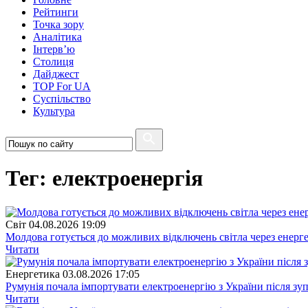
Рейтинги
Точка зору
Аналітика
Інтерв’ю
Столиця
Дайджест
TOP For UA
Суспiльство
Культура
Тег: електроенергія
Свiт
04.08.2026 19:09
Молдова готується до можливих відключень світла через енерг
Читати
Енергетика
03.08.2026 17:05
Румунія почала імпортувати електроенергію з України після з
Читати