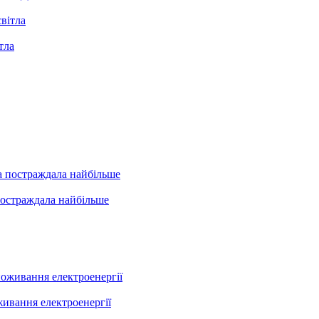
тла
постраждала найбільше
живання електроенергії