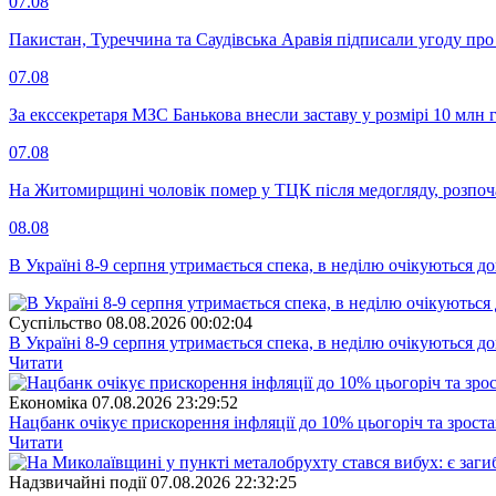
07.08
Пакистан, Туреччина та Саудівська Аравія підписали угоду пр
07.08
За екссекретаря МЗС Банькова внесли заставу у розмірі 10 млн 
07.08
На Житомирщині чоловік помер у ТЦК після медогляду, розпоч
08.08
В Україні 8-9 серпня утримається спека, в неділю очікуються до
Суспiльство
08.08.2026 00:02:04
В Україні 8-9 серпня утримається спека, в неділю очікуються до
Читати
Економіка
07.08.2026 23:29:52
Нацбанк очікує прискорення інфляції до 10% цьогоріч та зрост
Читати
Надзвичайні події
07.08.2026 22:32:25