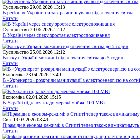
Суспiльство
29.06.2026 13:13
В регіонах України на завтра анонсували відключення світла
Читати
Суспiльство
29.06.2026 12:12
В Україні через спеку зростає електроспоживання
Читати
Суспiльство
25.06.2026 12:12
Влітку в Україні можливі відключення світла до 5 годин
Читати
Економіка
23.04.2026 13:49
В «Укренерго» розкрили маніпуляції з електроенергією на сотні
Читати
Економіка
02.04.2026 15:15
В Україні підключать до мережі майже 100 МВт
Читати
Свiт
19.03.2026 08:49
Піраміди в економ-режимі: в Єгипті тепер також вимикатимуть 
Читати