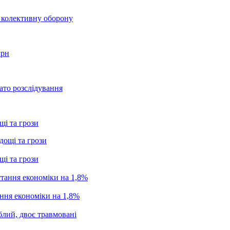
о колективну оборону
грн
ато розслідування
щі та грози
щі та грози
ання економіки на 1,8%