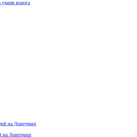
а ударів ворога
й на Донеччині