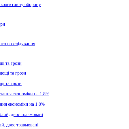
о колективну оборону
грн
ато розслідування
щі та грози
щі та грози
ання економіки на 1,8%
ий, двоє травмовані