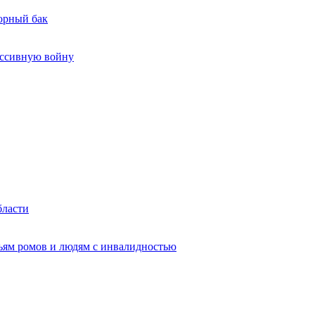
сорный бак
ессивную войну
бласти
ьям ромов и людям с инвалидностью