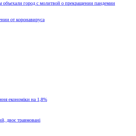
 объехали город с молитвой о прекращении пандемии
ении от коронавируса
ання економіки на 1,8%
ий, двоє травмовані