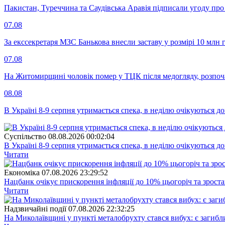
Пакистан, Туреччина та Саудівська Аравія підписали угоду пр
07.08
За екссекретаря МЗС Банькова внесли заставу у розмірі 10 млн 
07.08
На Житомирщині чоловік помер у ТЦК після медогляду, розпоч
08.08
В Україні 8-9 серпня утримається спека, в неділю очікуються до
Суспiльство
08.08.2026 00:02:04
В Україні 8-9 серпня утримається спека, в неділю очікуються до
Читати
Економіка
07.08.2026 23:29:52
Нацбанк очікує прискорення інфляції до 10% цьогоріч та зрост
Читати
Надзвичайні події
07.08.2026 22:32:25
На Миколаївщині у пункті металобрухту стався вибух: є загибл