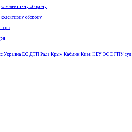
о колективну оборону
грн
сс
Украина
ЕС
ДТП
Рада
Крым
Кабмин
Киев
НБУ
ООС
ГПУ
суд