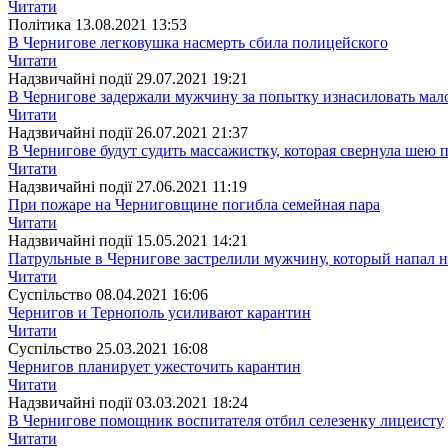
Читати
Полiтика
13.08.2021 13:53
В Чернигове легковушка насмерть сбила полицейского
Читати
Надзвичайні події
29.07.2021 19:21
В Чернигове задержали мужчину за попытку изнасиловать ма
Читати
Надзвичайні події
26.07.2021 21:37
В Чернигове будут судить массажистку, которая свернула шею 
Читати
Надзвичайні події
27.06.2021 11:19
При пожаре на Черниговщине погибла семейная пара
Читати
Надзвичайні події
15.05.2021 14:21
Патрульные в Чернигове застрелили мужчину, который напал н
Читати
Суспiльство
08.04.2021 16:06
Чернигов и Тернополь усиливают карантин
Читати
Суспiльство
25.03.2021 16:08
Чернигов планирует ужесточить карантин
Читати
Надзвичайні події
03.03.2021 18:24
В Чернигове помощник воспитателя отбил селезенку лицеисту
Читати