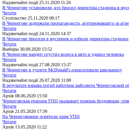
Надзвичайні події
25.11.2020 11:26
В Чернигове установили, кто бросил директора стадиона в му
Читати
Суспiльство
25.11.2020 08:17
В Чернигове задержали пропагандиста, агитировавшего за агр
Читати
Надзвичайні події
24.11.2020 14:37
В Чернигове бросили в мусорник и избили директора стадиона
Читати
Выборы
30.09.2020 15:52
В Чернигове нардеп спустил колеса в авто и ударил человека
Читати
Надзвичайні події
27.08.2020 15:37
В Чернигове в туалете McDonald's изнасиловали школьницу
Читати
Надзвичайні події
26.07.2020 11:00
В результате взрыва погиб работник райсовета Черниговской о
Читати
Архiв
08.06.2020 15:50
Черниговская епархия УПЦ оказывает помощь бездомным, сем
Читати
Архiв
21.05.2020 17:39
На Черниговщине освятили храм УПЦ
Читати
Архiв
13.05.2020 11:22