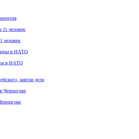
врентия
1 человек
ины в НАТО
ейского, завели дело
 Чернигове