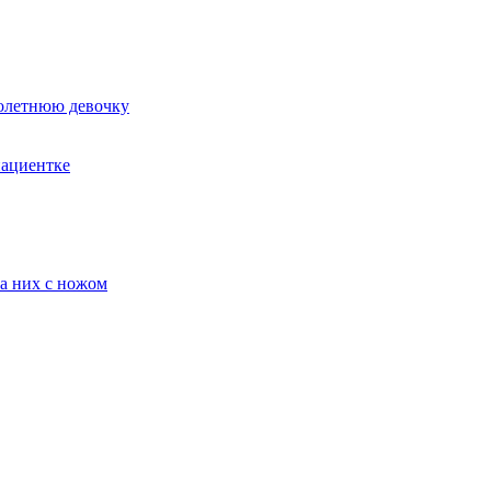
лолетнюю девочку
пациентке
а них с ножом