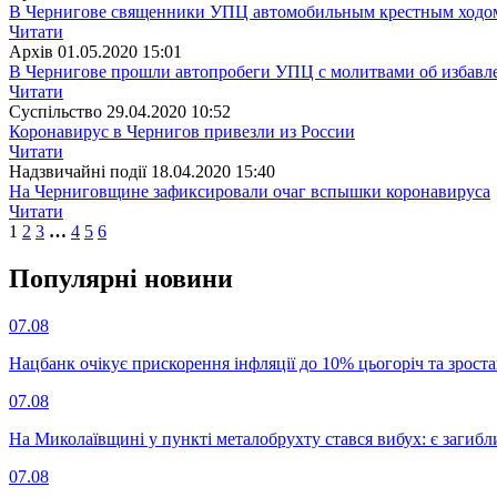
В Чернигове священники УПЦ автомобильным крестным ходом
Читати
Архiв
01.05.2020 15:01
В Чернигове прошли автопробеги УПЦ с молитвами об избавл
Читати
Суспiльство
29.04.2020 10:52
Коронавирус в Чернигов привезли из России
Читати
Надзвичайні події
18.04.2020 15:40
На Черниговщине зафиксировали очаг вспышки коронавируса
Читати
1
2
3
…
4
5
6
Популярнi новини
07.08
Нацбанк очікує прискорення інфляції до 10% цьогоріч та зрост
07.08
На Миколаївщині у пункті металобрухту стався вибух: є загибл
07.08