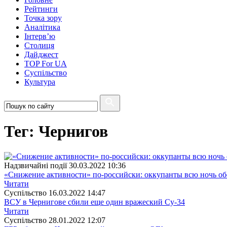
Рейтинги
Точка зору
Аналітика
Інтерв’ю
Столиця
Дайджест
TOP For UA
Суспiльство
Культура
Тег: Чернигов
Надзвичайні події
30.03.2022 10:36
«Снижение активности» по-российски: оккупанты всю ночь о
Читати
Суспiльство
16.03.2022 14:47
ВСУ в Чернигове сбили еще один вражеский Су-34
Читати
Суспiльство
28.01.2022 12:07