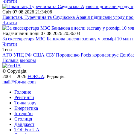
Читати
Свiт
07.08.2026 21:34:06
Пакистан, Туреччина та Саудівська Аравія підписали угоду пр
Читати
Надзвичайні події
07.08.2026 20:36:03
За екссекретаря МЗС Банькова внесли заставу у розмірі 10 млн 
Читати
Теги
АТО
УПЦ
РФ
США
СБУ
Порошенко
Росія
коронавирус
Донба
Польша
выборы
© Copyright
2001—2026
FORUA
. Редакція:
mail@for-ua.com
Головне
Рейтинги
Точка зору
Енергетика
Інтерв’ю
Столиця
Дайджест
TOP For UA