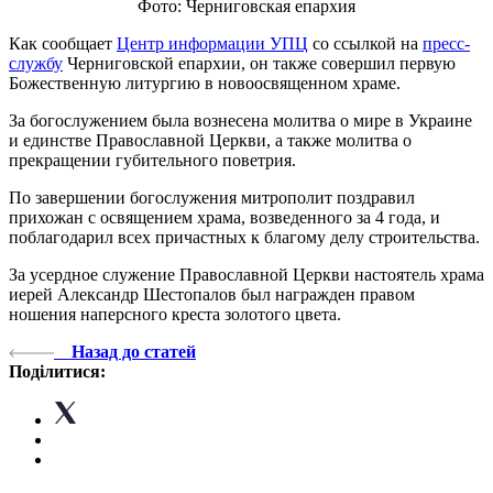
Фото: Черниговская епархия
Как сообщает
Центр информации УПЦ
со ссылкой на
пресс-
службу
Черниговской епархии, он также совершил первую
Божественную литургию в новоосвященном храме.
За богослужением была вознесена молитва о мире в Украине
и единстве Православной Церкви, а также молитва о
прекращении губительного поветрия.
По завершении богослужения митрополит поздравил
прихожан с освящением храма, возведенного за 4 года, и
поблагодарил всех причастных к благому делу строительства.
За усердное служение Православной Церкви настоятель храма
иерей Александр Шестопалов был награжден правом
ношения наперсного креста золотого цвета.
Назад до статей
Поділитися: