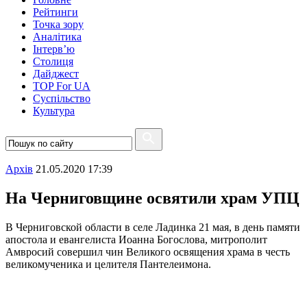
Рейтинги
Точка зору
Аналітика
Інтерв’ю
Столиця
Дайджест
TOP For UA
Суспiльство
Культура
Архiв
21.05.2020 17:39
На Черниговщине освятили храм УПЦ
В Черниговской области в селе Ладинка 21 мая, в день памяти
апостола и евангелиста Иоанна Богослова, митрополит
Амвросий совершил чин Великого освящения храма в честь
великомученика и целителя Пантелеимона.