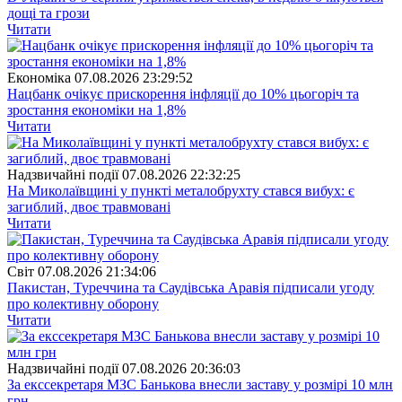
дощі та грози
Читати
Економіка
07.08.2026 23:29:52
Нацбанк очікує прискорення інфляції до 10% цьогоріч та
зростання економіки на 1,8%
Читати
Надзвичайні події
07.08.2026 22:32:25
На Миколаївщині у пункті металобрухту стався вибух: є
загиблий, двоє травмовані
Читати
Свiт
07.08.2026 21:34:06
Пакистан, Туреччина та Саудівська Аравія підписали угоду
про колективну оборону
Читати
Надзвичайні події
07.08.2026 20:36:03
За екссекретаря МЗС Банькова внесли заставу у розмірі 10 млн
грн