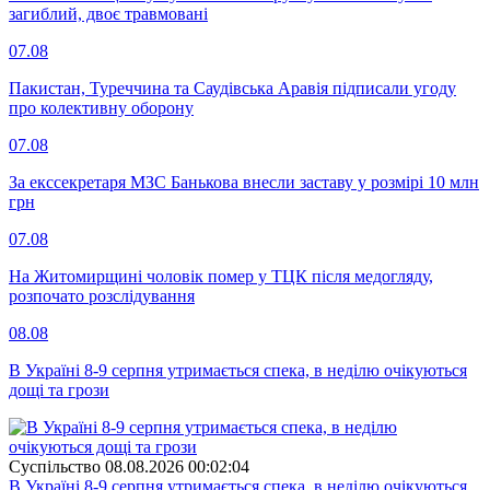
загиблий, двоє травмовані
07.08
Пакистан, Туреччина та Саудівська Аравія підписали угоду
про колективну оборону
07.08
За екссекретаря МЗС Банькова внесли заставу у розмірі 10 млн
грн
07.08
На Житомирщині чоловік помер у ТЦК після медогляду,
розпочато розслідування
08.08
В Україні 8-9 серпня утримається спека, в неділю очікуються
дощі та грози
Суспiльство
08.08.2026 00:02:04
В Україні 8-9 серпня утримається спека, в неділю очікуються