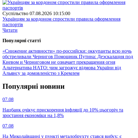
Суспiльство
07.08.2026 10:15:00
Українцям за кордоном спростили правила оформлення
паспортів
Читати
Популярнi статтi
«Снижение активности» по-российски: оккупанты всю ночь
обстреливали Чернигов
Помощник Путина: Деэскалация под
Киевом и Черниговом не означает прекращения огня
Альтернатива НАТО: чим загрожує відмова України від
Альянсу за домовленістю з Кремлем
Популярнi новини
07.08
Нацбанк очікує прискорення інфляції до 10% цьогоріч та
зростання економіки на 1,8%
07.08
На Миколаївщині у пункті металобрухту стався вибух: є