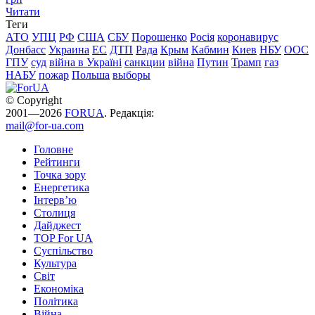
Читати
Теги
АТО
УПЦ
РФ
США
СБУ
Порошенко
Росія
коронавирус
Донбасс
Украина
ЕС
ДТП
Рада
Крым
Кабмин
Киев
НБУ
ООС
ГПУ
суд
війна в Україні
санкции
війна
Путин
Трамп
газ
НАБУ
пожар
Польша
выборы
© Copyright
2001—2026
FORUA
. Редакція:
mail@for-ua.com
Головне
Рейтинги
Точка зору
Енергетика
Інтерв’ю
Столиця
Дайджест
TOP For UA
Суспiльство
Культура
Світ
Економіка
Політика
Війна