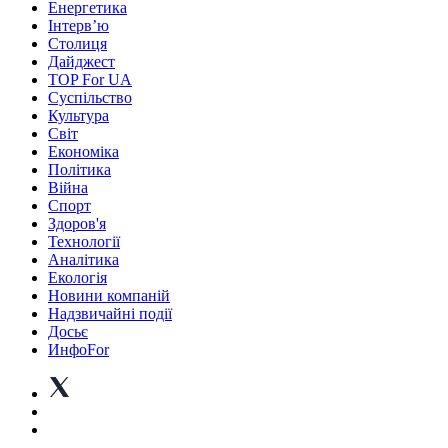
Енергетика
Інтерв’ю
Столиця
Дайджест
TOP For UA
Суспiльство
Культура
Світ
Економіка
Політика
Війна
Спорт
Здоров'я
Технології
Аналітика
Екологія
Новини компаній
Надзвичайні події
Досьє
ИнфоFor