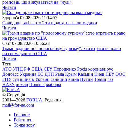
розповів, що відбувається на "нулі"
Читати
Здоров'я
07.08.2026 11:14:57
Солодощі, які варто їсти щодня, назвали медики
Читати
Свiт
07.08.2026 10:56:23
Трамп вдарив по "пологовому туризму": хто втратить право
на громадянство США
Читати
Теги
АТО
УПЦ
РФ
США
СБУ
Порошенко
Росія
коронавирус
Донбасс
Украина
ЕС
ДТП
Рада
Крым
Кабмин
Киев
НБУ
ООС
ГПУ
суд
війна в Україні
санкции
війна
Путин
Трамп
газ
НАБУ
пожар
Польша
выборы
© Copyright
2001—2026
FORUA
. Редакція:
mail@for-ua.com
Головне
Рейтинги
Точка зору