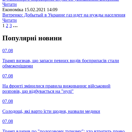
Читати
Економіка
15.02.2021 14:09
Витренко: Добытый в Украине газ идет на нужды населения
Читати
1
2
3
…
Популярнi новини
07.08
Трамп визнав, що запаси певних видів боєприпасів стали
обмеженішими
07.08
На фронті змінилися правила виживання: військовий
розповів, що відбувається на "нулі"
07.08
Солодощі, які варто їсти щодня, назвали медики
07.08
Трамп вдарив по "пологовому туризму": хто втратить право