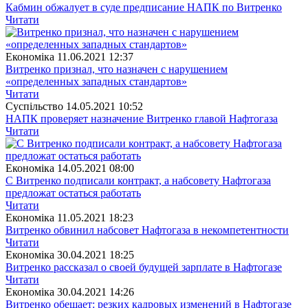
Кабмин обжалует в суде предписание НАПК по Витренко
Читати
Економіка
11.06.2021 12:37
Витренко признал, что назначен с нарушением
«определенных западных стандартов»
Читати
Суспiльство
14.05.2021 10:52
НАПК проверяет назначение Витренко главой Нафтогаза
Читати
Економіка
14.05.2021 08:00
С Витренко подписали контракт, а набсовету Нафтогаза
предложат остаться работать
Читати
Економіка
11.05.2021 18:23
Витренко обвинил набсовет Нафтогаза в некомпетентности
Читати
Економіка
30.04.2021 18:25
Витренко рассказал о своей будущей зарплате в Нафтогазе
Читати
Економіка
30.04.2021 14:26
Витренко обещает: резких кадровых изменений в Нафтогазе