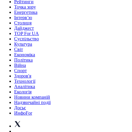
Рейтинги
Точка зору
Енергетика
Інтерв’ю
Столиця
Дайджест
TOP For UA
Суспiльство
Культура
Світ
Економіка
Політика
Війна
Спорт
Здоров'я
Технології
Аналітика
Екологія
Новини компаній
Надзвичайні події
Досьє
ИнфоFor