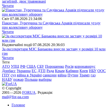
загиблий, двоє травмовані
Читати
Свiт
07.08.2026 21:34:06
Пакистан, Туреччина та Саудівська Аравія підписали угоду
про колективну оборону
Читати
Надзвичайні події
07.08.2026 20:36:03
За екссекретаря МЗС Банькова внесли заставу у розмірі 10 млн
грн
Читати
Теги
АТО
УПЦ
РФ
США
СБУ
Порошенко
Росія
коронавирус
Донбасс
Украина
ЕС
ДТП
Рада
Крым
Кабмин
Киев
НБУ
ООС
ГПУ
суд
війна в Україні
санкции
війна
Путин
Трамп
газ
НАБУ
пожар
Польша
выборы
© Copyright
2001—2026
FORUA
. Редакція:
mail@for-ua.com
Головне