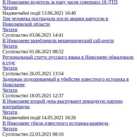
В Николаеве водитель за пару часов совершил 18 ДТП
Читати
Надзвичайні події
13.06.2021 16:40
Три человека пострадали после аварии карусели в
Николаевской области
Читати
Суспiльство
03.06.2021 14:41
В Николаеве разоблачили мошеннический call-центр
Читати
Суспiльство
01.06.2021 08:52
Региональный статус русского языка в Николаеве обжаловали
в суде
Читати
Суспiльство
26.05.2021 13:54
Задержан подозреваемый в убийстве известного историка в
Николаеве
Читати
Суспiльство
18.05.2021 12:37
В Николаеве второй день выгружают рекордную партию
контрабанды
Читати
Надзвичайні події
14.05.2021 18:26
В Николаеве убили известного историка-краеведа
Читати
Суспiльство
22.03.2021 08:16