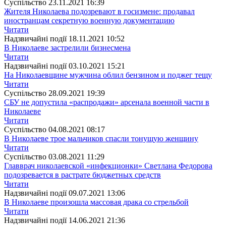
Суспiльство
23.11.2021 16:39
Жителя Николаева подозревают в госизмене: продавал
иностранцам секретную военную документацию
Читати
Надзвичайні події
18.11.2021 10:52
В Николаеве застрелили бизнесмена
Читати
Надзвичайні події
03.10.2021 15:21
На Николаевщине мужчина облил бензином и поджег тещу
Читати
Суспiльство
28.09.2021 19:39
СБУ не допустила «распродажи» арсенала военной части в
Николаеве
Читати
Суспiльство
04.08.2021 08:17
В Николаеве трое мальчиков спасли тонущую женщину
Читати
Суспiльство
03.08.2021 11:29
Главврач николаевской «инфекционки» Светлана Федорова
подозревается в растрате бюджетных средств
Читати
Надзвичайні події
09.07.2021 13:06
В Николаеве произошла массовая драка со стрельбой
Читати
Надзвичайні події
14.06.2021 21:36