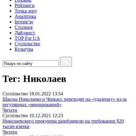
Рейтинги
Точка зору
Аналітика
Інтерв’ю
Столиця
Дайджест
TOP For UA
Суспiльство
Культура
Тег: Николаев
Суспiльство
18.01.2022 13:54
Школы Николаева и Черкасс переходят на «удаленку» из-за
регулярных «минирований»
Читати
Суспiльство
10.12.2021 12:23
Николаевского прокурора разоблачили на требовании $20
тысяч взятки
Читати