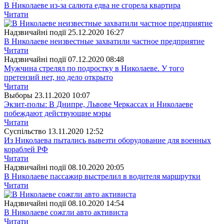
В Николаеве из-за салюта едва не сгорела квартира
Читати
Надзвичайні події
25.12.2020 16:27
В Николаеве неизвестные захватили частное предприятие
Читати
Надзвичайні події
07.12.2020 08:48
Мужчина стрелял по подростку в Николаеве. У того
претензий нет, но дело открыто
Читати
Выборы
23.11.2020 10:07
Экзит-полы: В Днипре, Львове Черкассах и Николаеве
побеждают действующие мэры
Читати
Суспiльство
13.11.2020 12:52
Из Николаева пытались вывезти оборудование для военных
кораблей РФ
Читати
Надзвичайні події
08.10.2020 20:05
В Николаеве пассажир выстрелил в водителя маршрутки
Читати
Надзвичайні події
08.10.2020 14:54
В Николаеве сожгли авто активиста
Читати