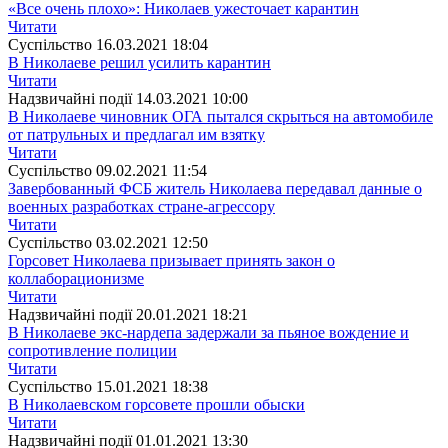
«Все очень плохо»: Николаев ужесточает карантин
Читати
Суспiльство
16.03.2021 18:04
В Николаеве решил усилить карантин
Читати
Надзвичайні події
14.03.2021 10:00
В Николаеве чиновник ОГА пытался скрыться на автомобиле
от патрульных и предлагал им взятку
Читати
Суспiльство
09.02.2021 11:54
Завербованный ФСБ житель Николаева передавал данные о
военных разработках стране-агрессору
Читати
Суспiльство
03.02.2021 12:50
Горсовет Николаева призывает принять закон о
коллаборационизме
Читати
Надзвичайні події
20.01.2021 18:21
В Николаеве экс-нардепа задержали за пьяное вождение и
сопротивление полиции
Читати
Суспiльство
15.01.2021 18:38
В Николаевском горсовете прошли обыски
Читати
Надзвичайні події
01.01.2021 13:30