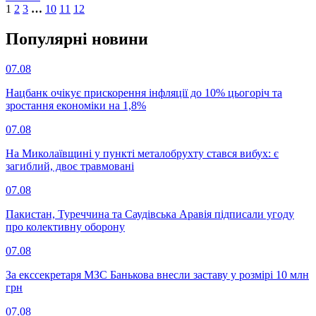
1
2
3
…
10
11
12
Популярнi новини
07.08
Нацбанк очікує прискорення інфляції до 10% цьогоріч та
зростання економіки на 1,8%
07.08
На Миколаївщині у пункті металобрухту стався вибух: є
загиблий, двоє травмовані
07.08
Пакистан, Туреччина та Саудівська Аравія підписали угоду
про колективну оборону
07.08
За екссекретаря МЗС Банькова внесли заставу у розмірі 10 млн
грн
07.08