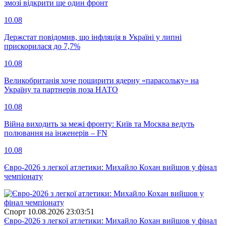
змозі відкрити ще один фронт
10.08
Держстат повідомив, що інфляція в Україні у липні
прискорилася до 7,7%
10.08
Великобританія хоче поширити ядерну «парасольку» на
Україну та партнерів поза НАТО
10.08
Війна виходить за межі фронту: Київ та Москва ведуть
полювання на інженерів – FN
10.08
Євро-2026 з легкої атлетики: Михайло Кохан вийшов у фінал
чемпіонату
Спорт
10.08.2026 23:03:51
Євро-2026 з легкої атлетики: Михайло Кохан вийшов у фінал