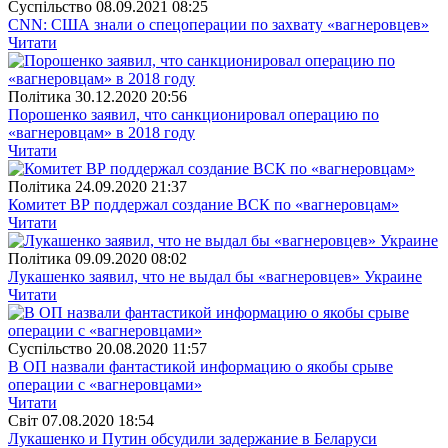
Суспiльство
08.09.2021 08:25
CNN: США знали о спецоперации по захвату «вагнеровцев»
Читати
Полiтика
30.12.2020 20:56
Порошенко заявил, что санкционировал операцию по
«вагнеровцам» в 2018 году
Читати
Полiтика
24.09.2020 21:37
Комитет ВР поддержал создание ВСК по «вагнеровцам»
Читати
Полiтика
09.09.2020 08:02
Лукашенко заявил, что не выдал бы «вагнеровцев» Украине
Читати
Суспiльство
20.08.2020 11:57
В ОП назвали фантастикой информацию о якобы срыве
операции с «вагнеровцами»
Читати
Свiт
07.08.2020 18:54
Лукашенко и Путин обсудили задержание в Беларуси