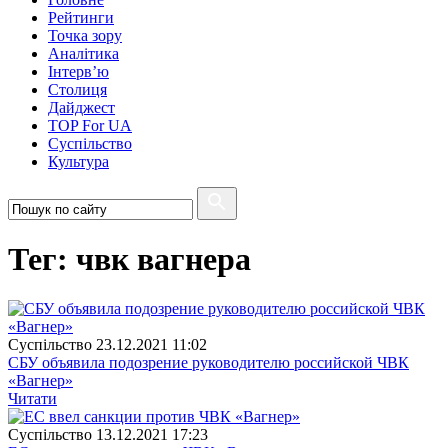
Рейтинги
Точка зору
Аналітика
Інтерв’ю
Столиця
Дайджест
TOP For UA
Суспiльство
Культура
Тег: чвк вагнера
Суспiльство
23.12.2021 11:02
СБУ объявила подозрение руководителю российской ЧВК
«Вагнер»
Читати
Суспiльство
13.12.2021 17:23