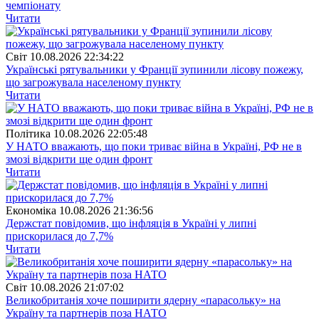
чемпіонату
Читати
Свiт
10.08.2026 22:34:22
Українські рятувальники у Франції зупинили лісову пожежу,
що загрожувала населеному пункту
Читати
Полiтика
10.08.2026 22:05:48
У НАТО вважають, що поки триває війна в Україні, РФ не в
змозі відкрити ще один фронт
Читати
Економіка
10.08.2026 21:36:56
Держстат повідомив, що інфляція в Україні у липні
прискорилася до 7,7%
Читати
Свiт
10.08.2026 21:07:02
Великобританія хоче поширити ядерну «парасольку» на
Україну та партнерів поза НАТО