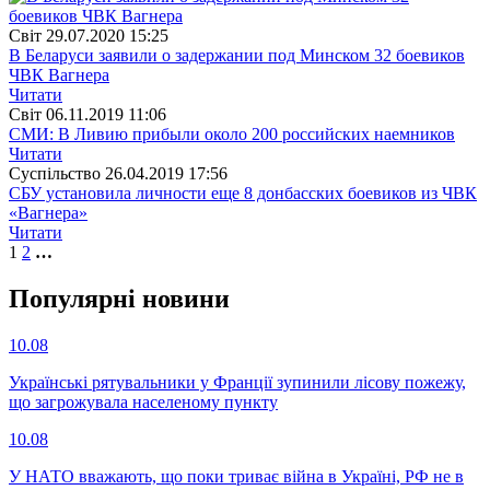
Свiт
29.07.2020 15:25
В Беларуси заявили о задержании под Минском 32 боевиков
ЧВК Вагнера
Читати
Свiт
06.11.2019 11:06
СМИ: В Ливию прибыли около 200 российских наемников
Читати
Суспiльство
26.04.2019 17:56
СБУ установила личности еще 8 донбасских боевиков из ЧВК
«Вагнера»
Читати
1
2
…
Популярнi новини
10.08
Українські рятувальники у Франції зупинили лісову пожежу,
що загрожувала населеному пункту
10.08
У НАТО вважають, що поки триває війна в Україні, РФ не в