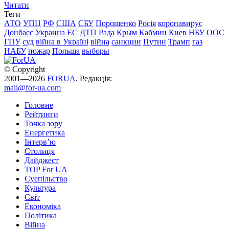
Читати
Теги
АТО
УПЦ
РФ
США
СБУ
Порошенко
Росія
коронавирус
Донбасс
Украина
ЕС
ДТП
Рада
Крым
Кабмин
Киев
НБУ
ООС
ГПУ
суд
війна в Україні
війна
санкции
Путин
Трамп
газ
НАБУ
пожар
Польша
выборы
© Copyright
2001—2026
FORUA
. Редакція:
mail@for-ua.com
Головне
Рейтинги
Точка зору
Енергетика
Інтерв’ю
Столиця
Дайджест
TOP For UA
Суспiльство
Культура
Світ
Економіка
Політика
Війна