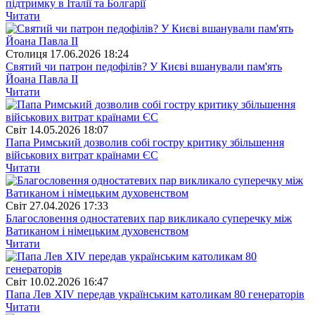
підтримку в Італії та Болгарії
Читати
Столиця
17.06.2026 18:24
Святий чи патрон педофілів? У Києві вшанували пам'ять
Йоана Павла ІІ
Читати
Свiт
14.05.2026 18:07
Папа Римський дозволив собі гостру критику збільшення
військових витрат країнами ЄС
Читати
Свiт
27.04.2026 17:33
Благословення одностатевих пар викликало суперечку між
Ватиканом і німецьким духовенством
Читати
Свiт
10.02.2026 16:47
Папа Лев XIV передав українським католикам 80 генераторів
Читати