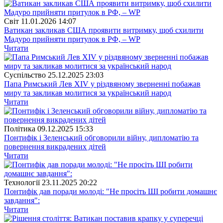
Свiт
11.01.2026 14:07
Ватикан закликав США проявити витримку, щоб схилити
Мадуро прийняти притулок в РФ, – WP
Читати
Суспiльство
25.12.2025 23:03
Папа Римський Лев XIV у різдвяному зверненні побажав
миру та закликав молитися за український народ
Читати
Полiтика
09.12.2025 15:33
Понтифік і Зеленський обговорили війну, дипломатію та
повернення викрадених дітей
Читати
Технології
23.11.2025 20:22
Понтифік дав поради молоді: "Не просіть ШІ робити домашнє
завдання":
Читати