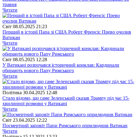
травня
Читати
Свiт
08.05.2025 21:23
Перший в історії Папа зі США Роберт Френсіс Прево очолив
Ватикан
Читати
Свiт
08.05.2025 12:28
У Ватикані розпочався історичний конклав: Кардинали
обирають нового Папу Римського
Читати
Полiтика
30.04.2025 12:48
Стало відомо, що саме Зеленський сказав Трампу під час 15-
хвилинної розмови у Ватикані
Читати
Свiт
23.04.2025 12:22
Посмертний заповіт Папи Римського оприлюднив Ватикан
Читати
Полiтика
15.12.2021 12:23