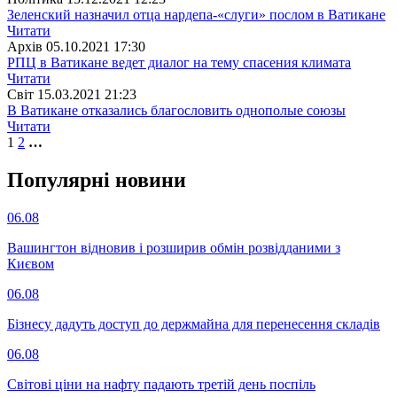
Зеленский назначил отца нардепа-«слуги» послом в Ватикане
Читати
Архiв
05.10.2021 17:30
РПЦ в Ватикане ведет диалог на тему спасения климата
Читати
Свiт
15.03.2021 21:23
В Ватикане отказались благословить однополые союзы
Читати
1
2
…
Популярнi новини
06.08
Вашингтон відновив і розширив обмін розвідданими з
Києвом
06.08
Бізнесу дадуть доступ до держмайна для перенесення складів
06.08
Світові ціни на нафту падають третій день поспіль