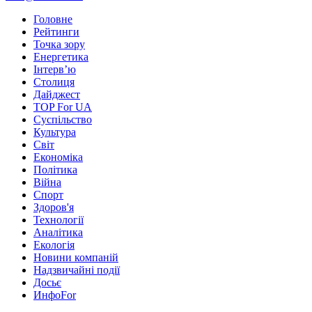
Головне
Рейтинги
Точка зору
Енергетика
Інтерв’ю
Столиця
Дайджест
TOP For UA
Суспiльство
Культура
Світ
Економіка
Політика
Війна
Спорт
Здоров'я
Технології
Аналітика
Екологія
Новини компаній
Надзвичайні події
Досьє
ИнфоFor