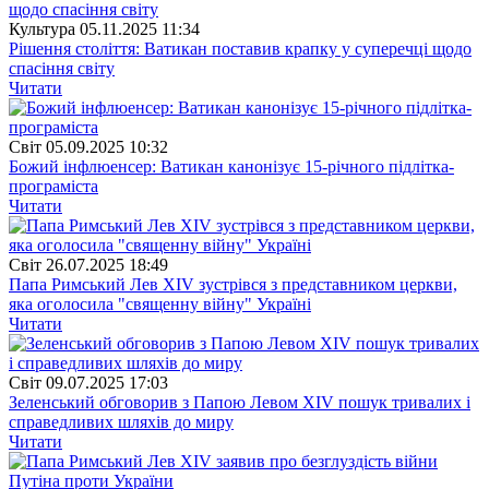
Культура
05.11.2025 11:34
Рішення століття: Ватикан поставив крапку у суперечці щодо
спасіння світу
Читати
Свiт
05.09.2025 10:32
Божий інфлюенсер: Ватикан канонізує 15-річного підлітка-
програміста
Читати
Свiт
26.07.2025 18:49
Папа Римський Лев XIV зустрівся з представником церкви,
яка оголосила "священну війну" Україні
Читати
Свiт
09.07.2025 17:03
Зеленський обговорив з Папою Левом XIV пошук тривалих і
справедливих шляхів до миру
Читати