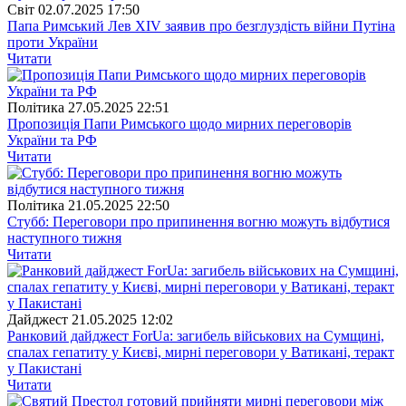
Свiт
02.07.2025 17:50
Папа Римський Лев XIV заявив про безглуздість війни Путіна
проти України
Читати
Полiтика
27.05.2025 22:51
Пропозиція Папи Римського щодо мирних переговорів
України та РФ
Читати
Полiтика
21.05.2025 22:50
Стубб: Переговори про припинення вогню можуть відбутися
наступного тижня
Читати
Дайджест
21.05.2025 12:02
Ранковий дайджест ForUa: загибель військових на Сумщині,
спалах гепатиту у Києві, мирні переговори у Ватикані, теракт
у Пакистані
Читати