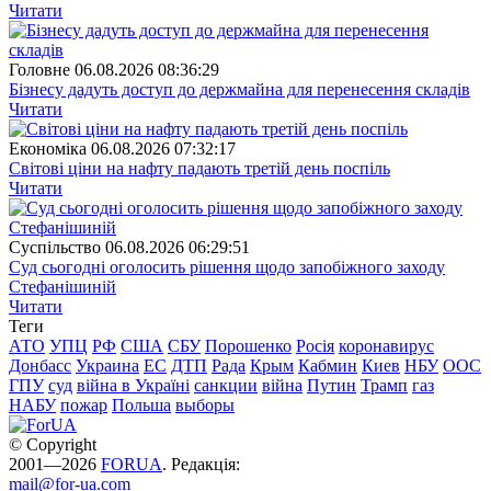
Читати
Головне
06.08.2026 08:36:29
Бізнесу дадуть доступ до держмайна для перенесення складів
Читати
Економіка
06.08.2026 07:32:17
Світові ціни на нафту падають третій день поспіль
Читати
Суспiльство
06.08.2026 06:29:51
Суд сьогодні оголосить рішення щодо запобіжного заходу
Стефанішиній
Читати
Теги
АТО
УПЦ
РФ
США
СБУ
Порошенко
Росія
коронавирус
Донбасс
Украина
ЕС
ДТП
Рада
Крым
Кабмин
Киев
НБУ
ООС
ГПУ
суд
війна в Україні
санкции
війна
Путин
Трамп
газ
НАБУ
пожар
Польша
выборы
© Copyright
2001—2026
FORUA
. Редакція:
mail@for-ua.com