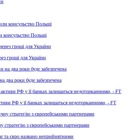
и консульство Польщі
ерез гроші для України
на два роки буде забезпечена
ктиви РФ у її банках залишаться недоторканними, - FT
ну стратегію з європейськими партнерами