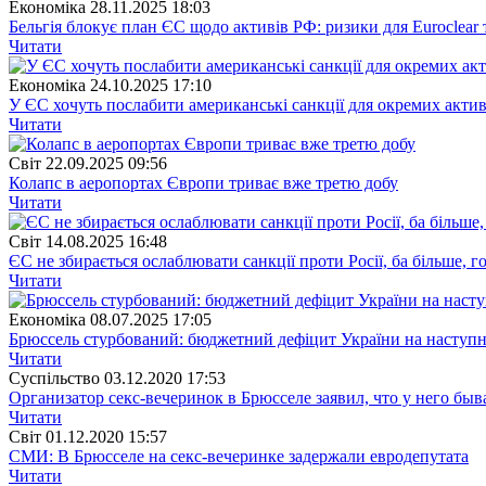
Економіка
28.11.2025 18:03
Бельгія блокує план ЄС щодо активів РФ: ризики для Euroclear
Читати
Економіка
24.10.2025 17:10
У ЄС хочуть послабити американські санкції для окремих активі
Читати
Свiт
22.09.2025 09:56
Колапс в аеропортах Європи триває вже третю добу
Читати
Свiт
14.08.2025 16:48
ЄС не збирається ослаблювати санкції проти Росії, ба більше, 
Читати
Економіка
08.07.2025 17:05
Брюссель стурбований: бюджетний дефіцит України на наступн
Читати
Суспiльство
03.12.2020 17:53
Организатор секс-вечеринок в Брюсселе заявил, что у него бы
Читати
Свiт
01.12.2020 15:57
СМИ: В Брюсселе на секс-вечеринке задержали евродепутата
Читати