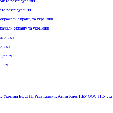
ато розслідування
бражали Україну та українців
й газу
раном
сс
Украина
ЕС
ДТП
Рада
Крым
Кабмин
Киев
НБУ
ООС
ГПУ
суд