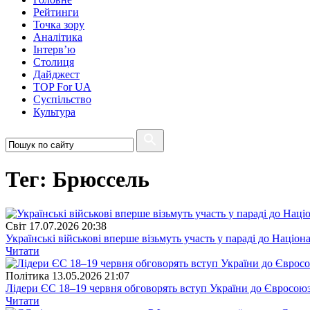
Рейтинги
Точка зору
Аналітика
Інтерв’ю
Столиця
Дайджест
TOP For UA
Суспiльство
Культура
Тег: Брюссель
Свiт
17.07.2026 20:38
Українські військові вперше візьмуть участь у параді до Націон
Читати
Полiтика
13.05.2026 21:07
Лідери ЄС 18–19 червня обговорять вступ України до Євросоюз
Читати