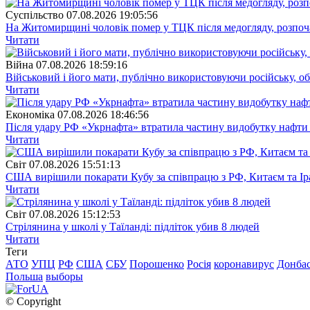
Суспiльство
07.08.2026 19:05:56
На Житомирщині чоловік помер у ТЦК після медогляду, розпоч
Читати
Війна
07.08.2026 18:59:16
Військовий і його мати, публічно використовуючи російську, о
Читати
Економіка
07.08.2026 18:46:56
Після удару РФ «Укрнафта» втратила частину видобутку нафти 
Читати
Свiт
07.08.2026 15:51:13
США вирішили покарати Кубу за співпрацю з РФ, Китаєм та І
Читати
Свiт
07.08.2026 15:12:53
Стрілянина у школі у Таїланді: підліток убив 8 людей
Читати
Теги
АТО
УПЦ
РФ
США
СБУ
Порошенко
Росія
коронавирус
Донба
Польша
выборы
© Copyright