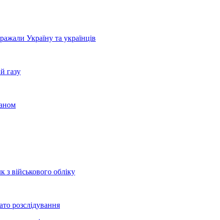
бражали Україну та українців
й газу
раном
к з військового обліку
ато розслідування