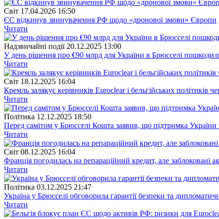
Свiт
17.04.2026 16:50
ЄС відкинув звинувачення РФ щодо «дронової змови» Європи
Читати
Надзвичайні події
20.12.2025 13:00
У день рішення про €90 млрд для України в Брюсселі пошкодил
Читати
Свiт
18.12.2025 16:04
Кремль залякує керівників Euroclear і бельгійських політиків ч
Читати
Полiтика
12.12.2025 18:50
Перед самітом у Брюсселі Кошта заявив, що підтримка України 
Читати
Свiт
08.12.2025 16:04
Франція погодилась на репараційний кредит, але заблоковані а
Читати
Полiтика
03.12.2025 21:47
Україна у Брюсселі обговорила гарантії безпеки та дипломатич
Читати