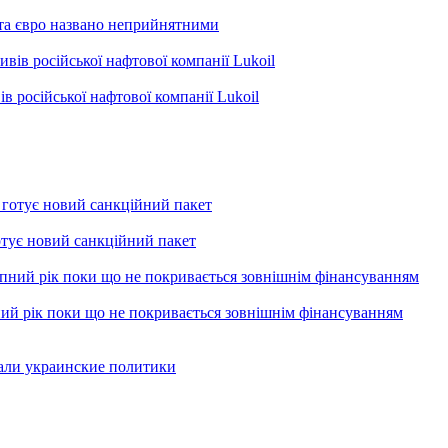
 та євро названо неприйнятними
в російської нафтової компанії Lukoil
готує новий санкційний пакет
ий рік поки що не покривається зовнішнім фінансуванням
вали украинские политики