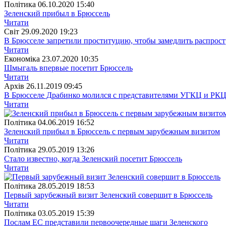
Полiтика
06.10.2020 15:40
Зеленский прибыл в Брюссель
Читати
Свiт
29.09.2020 19:23
В Брюсселе запретили проституцию, чтобы замедлить распро
Читати
Економіка
23.07.2020 10:35
Шмыгаль впервые посетит Брюссель
Читати
Архiв
26.11.2019 09:45
В Брюсселе Драбинко молился с представителями УГКЦ и РК
Читати
Полiтика
04.06.2019 16:52
Зеленский прибыл в Брюссель с первым зарубежным визитом
Читати
Полiтика
29.05.2019 13:26
Стало известно, когда Зеленский посетит Брюссель
Читати
Полiтика
28.05.2019 18:53
Первый зарубежный визит Зеленский совершит в Брюссель
Читати
Полiтика
03.05.2019 15:39
Послам ЕС представили первоочередные шаги Зеленского