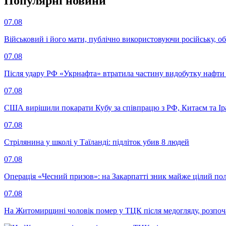
Популярнi новини
07.08
Військовий і його мати, публічно використовуючи російську, о
07.08
Після удару РФ «Укрнафта» втратила частину видобутку нафти 
07.08
США вирішили покарати Кубу за співпрацю з РФ, Китаєм та І
07.08
Стрілянина у школі у Таїланді: підліток убив 8 людей
07.08
Операція «Чесний призов»: на Закарпатті зник майже цілий пол
07.08
На Житомирщині чоловік помер у ТЦК після медогляду, розпоч