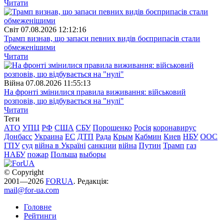
Читати
Свiт
07.08.2026 12:12:16
Трамп визнав, що запаси певних видів боєприпасів стали
обмеженішими
Читати
Війна
07.08.2026 11:55:13
На фронті змінилися правила виживання: військовий
розповів, що відбувається на "нулі"
Читати
Теги
АТО
УПЦ
РФ
США
СБУ
Порошенко
Росія
коронавирус
Донбасс
Украина
ЕС
ДТП
Рада
Крым
Кабмин
Киев
НБУ
ООС
ГПУ
суд
війна в Україні
санкции
війна
Путин
Трамп
газ
НАБУ
пожар
Польша
выборы
© Copyright
2001—2026
FORUA
. Редакція:
mail@for-ua.com
Головне
Рейтинги