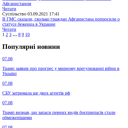
Афганистаном
Читати
Суспiльство
03.09.2021 17:41
В ГМС сказали, сколько граждан Афганистана попросили о
статусе беженца в Украине
Читати
1
2
3
…
8
9
10
Популярнi новини
07.08
Трамп заявив про прогрес у мирному врегулюванні війни в
Україні
07.08
СБУ затримала ще двох агентів рф
07.08
Трамп визнав, що запаси певних видів боєприпасів стали
обмеженішими
07.08