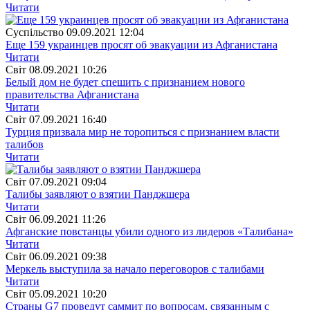
Читати
Суспiльство
09.09.2021 12:04
Еще 159 украинцев просят об эвакуации из Афганистана
Читати
Свiт
08.09.2021 10:26
Белый дом не будет спешить с признанием нового
правительства Афганистана
Читати
Свiт
07.09.2021 16:40
Турция призвала мир не торопиться с признанием власти
талибов
Читати
Свiт
07.09.2021 09:04
Талибы заявляют о взятии Панджшера
Читати
Свiт
06.09.2021 11:26
Афганские повстанцы убили одного из лидеров «Талибана»
Читати
Свiт
06.09.2021 09:38
Меркель выступила за начало переговоров с талибами
Читати
Свiт
05.09.2021 10:20
Страны G7 проведут саммит по вопросам, связанным с