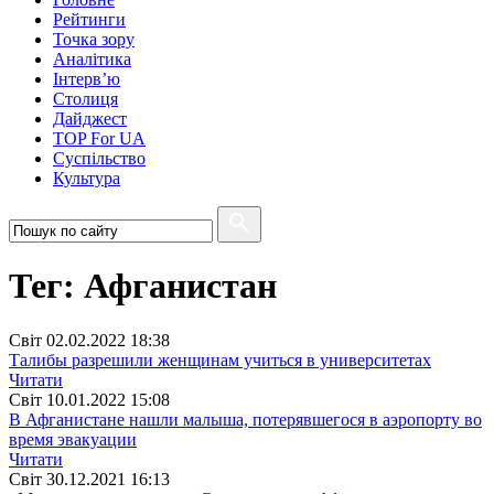
Рейтинги
Точка зору
Аналітика
Інтерв’ю
Столиця
Дайджест
TOP For UA
Суспiльство
Культура
Тег: Афганистан
Свiт
02.02.2022 18:38
Талибы разрешили женщинам учиться в университетах
Читати
Свiт
10.01.2022 15:08
В Афганистане нашли малыша, потерявшегося в аэропорту во
время эвакуации
Читати
Свiт
30.12.2021 16:13