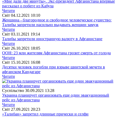
«Мне дали две минуты». Экс-президент Афганистана впервые
рассказал о побеге из Кабула
Читати
Свiт
04.12.2021 10:10
Женщина - благородное и свободное человеческое существо:
Талибы запретили насильно выдавать женщин замуж
Читати
Свiт
03.11.2021 19:14
Талибы запретили иностранную валюту в Афганистане
Читати
Свiт
26.10.2021 18:05
ООН: 23 млн жителям Афганистана грозит смерть от голода
Читати
Свiт
15.10.2021 16:08
Десятки человек погибли при взрыве шиитской мечети в
афганском Кандагаре
Читати
Суспiльство
30.09.2021 13:28
Украина планирует организовать еще один эвакуационный
рейс из Афганистана
Читати
Свiт
27.09.2021 20:23
«Талибан» запретил длинные прически и селфи