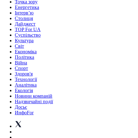
Точка зору
Енергетика
Інтерв’ю
Столиця
Дайджест
TOP For UA
Суспiльство
Культура
Світ
Економіка
Політика
Війна
Спорт
Здоров'я
Технології
Аналітика
Екологія
Новини компаній
Надзвичайні події
Досьє
ИнфоFor