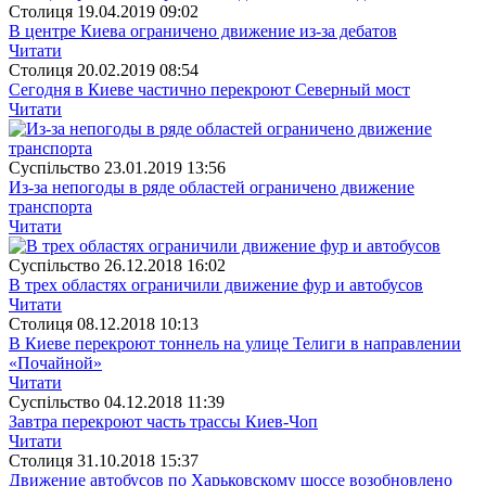
Столиця
19.04.2019 09:02
В центре Киева ограничено движение из-за дебатов
Читати
Столиця
20.02.2019 08:54
Сегодня в Киеве частично перекроют Северный мост
Читати
Суспiльство
23.01.2019 13:56
Из-за непогоды в ряде областей ограничено движение
транспорта
Читати
Суспiльство
26.12.2018 16:02
В трех областях ограничили движение фур и автобусов
Читати
Столиця
08.12.2018 10:13
В Киеве перекроют тоннель на улице Телиги в направлении
«Почайной»
Читати
Суспiльство
04.12.2018 11:39
Завтра перекроют часть трассы Киев-Чоп
Читати
Столиця
31.10.2018 15:37
Движение автобусов по Харьковскому шоссе возобновлено