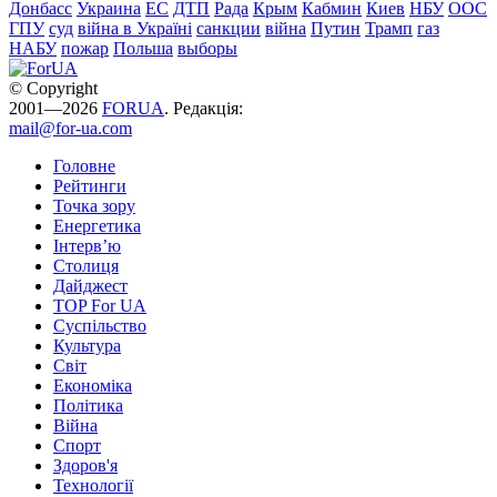
Донбасс
Украина
ЕС
ДТП
Рада
Крым
Кабмин
Киев
НБУ
ООС
ГПУ
суд
війна в Україні
санкции
війна
Путин
Трамп
газ
НАБУ
пожар
Польша
выборы
© Copyright
2001—2026
FORUA
. Редакція:
mail@for-ua.com
Головне
Рейтинги
Точка зору
Енергетика
Інтерв’ю
Столиця
Дайджест
TOP For UA
Суспiльство
Культура
Світ
Економіка
Політика
Війна
Спорт
Здоров'я
Технології