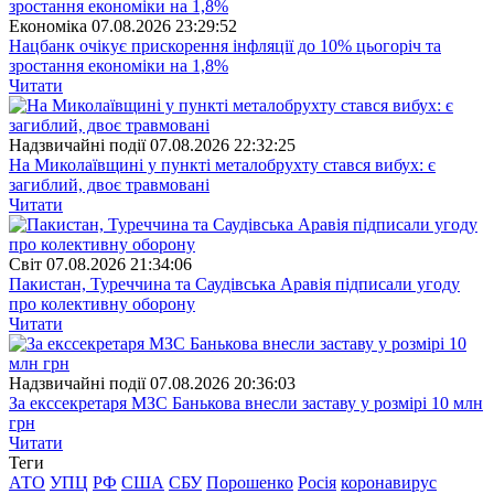
Економіка
07.08.2026 23:29:52
Нацбанк очікує прискорення інфляції до 10% цьогоріч та
зростання економіки на 1,8%
Читати
Надзвичайні події
07.08.2026 22:32:25
На Миколаївщині у пункті металобрухту стався вибух: є
загиблий, двоє травмовані
Читати
Свiт
07.08.2026 21:34:06
Пакистан, Туреччина та Саудівська Аравія підписали угоду
про колективну оборону
Читати
Надзвичайні події
07.08.2026 20:36:03
За екссекретаря МЗС Банькова внесли заставу у розмірі 10 млн
грн
Читати
Теги
АТО
УПЦ
РФ
США
СБУ
Порошенко
Росія
коронавирус