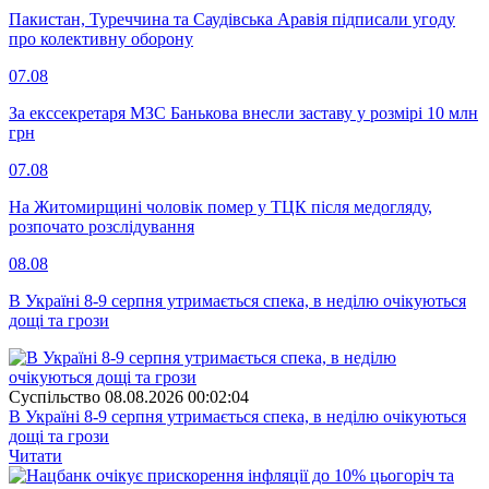
Пакистан, Туреччина та Саудівська Аравія підписали угоду
про колективну оборону
07.08
За екссекретаря МЗС Банькова внесли заставу у розмірі 10 млн
грн
07.08
На Житомирщині чоловік помер у ТЦК після медогляду,
розпочато розслідування
08.08
В Україні 8-9 серпня утримається спека, в неділю очікуються
дощі та грози
Суспiльство
08.08.2026 00:02:04
В Україні 8-9 серпня утримається спека, в неділю очікуються
дощі та грози
Читати