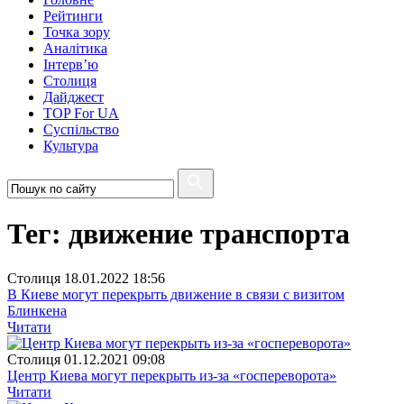
Рейтинги
Точка зору
Аналітика
Інтерв’ю
Столиця
Дайджест
TOP For UA
Суспiльство
Культура
Тег: движение транспорта
Столиця
18.01.2022 18:56
В Киеве могут перекрыть движение в связи с визитом
Блинкена
Читати
Столиця
01.12.2021 09:08
Центр Киева могут перекрыть из-за «госпереворота»
Читати