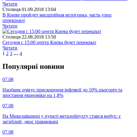
Читати
Столиця
01.09.2018 13:04
В Киеве пройдет масштабная велогонка, часть улиц
перекроют
Читати
Столиця
22.08.2018 13:50
Сегодня с 15:00 центр Киева будет перекрыт
Читати
1
2
3
…
4
Популярнi новини
07.08
Нацбанк очікує прискорення інфляції до 10% цьогоріч та
зростання економіки на 1,8%
07.08
На Миколаївщині у пункті металобрухту стався вибух: є
загиблий, двоє травмовані
07.08