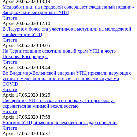
Архiв
20.06.2020 13:19
Медработники на передовой совершают ежедневный подвиг -
Запорожский митрополит УПЦ
Читати
Архiв
20.06.2020 12:10
В Лазурном более ста участников выступили на молодежной
конференции УПЦ
Читати
Архiв
18.06.2020 19:05
На Черниговщине освятили новый храм УПЦ в честь
Покрова Богородицы
Читати
Архiв
18.06.2020 18:44
Во Владимир-Волынской епархии УПЦ призвали верующих
усилить меры безопасности в связи с новыми случаями
COVID
Читати
Архiв
17.06.2020 18:25
Священник УПЦ рассказал о пороках, которые могут
скрываться за мнимой вежливостью
Читати
Архiв
17.06.2020 17:58
Епископ УПЦ объяснил, в чем ценность дара общения
Читати
Архiв
17.06.2020 16:37