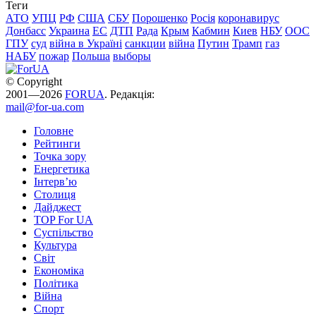
Теги
АТО
УПЦ
РФ
США
СБУ
Порошенко
Росія
коронавирус
Донбасс
Украина
ЕС
ДТП
Рада
Крым
Кабмин
Киев
НБУ
ООС
ГПУ
суд
війна в Україні
санкции
війна
Путин
Трамп
газ
НАБУ
пожар
Польша
выборы
© Copyright
2001—2026
FORUA
. Редакція:
mail@for-ua.com
Головне
Рейтинги
Точка зору
Енергетика
Інтерв’ю
Столиця
Дайджест
TOP For UA
Суспiльство
Культура
Світ
Економіка
Політика
Війна
Спорт