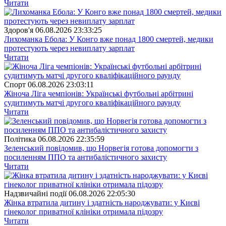
Читати
Здоров'я
06.08.2026 23:33:25
Лихоманка Ебола: У Конго вже понад 1800 смертей, медики
протестують через невиплату зарплат
Читати
Спорт
06.08.2026 23:03:11
Жіноча Ліга чемпіонів: Українські футбольні арбітрині
судитимуть матчі другого кваліфікаційного раунду
Читати
Полiтика
06.08.2026 22:35:59
Зеленський повідомив, що Норвегія готова допомогти з
посиленням ППО та антибалістичного захисту
Читати
Надзвичайні події
06.08.2026 22:05:30
Жінка втратила дитину і здатність народжувати: у Києві
гінеколог приватної клініки отримала підозру
Читати