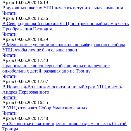
Архiв
10.06.2020 16:19
В духовных школах УПЦ началась вступительная кампания
Читати
Архiв
10.06.2020 15:36
В Северодонецкой епархии УПЦ построят новый храм в честь
Преображения Господня
Читати
Архiв
09.06.2020 18:29
В Мелитополе увеличили колокольню кафедрального собора
УПЦ, чтобы лучше был слышен звон
Читати
Архiв
09.06.2020 17:40
Православные волонтеры собрали деньги на лечение
онкобольных детей, раздавая аир на Троицу
Читати
Архiв
09.06.2020 17:07
В Новоград-Волынском освятили новый храм УПЦ в честь
Андрея Первозванного
Читати
Архiв
09.06.2020 16:55
В УПЦ отмечают Собор Уманских святых
Читати
Архiв
08.06.2020 17:48
На Закарпатье освятили престол нового храма в честь Святой
Троицы