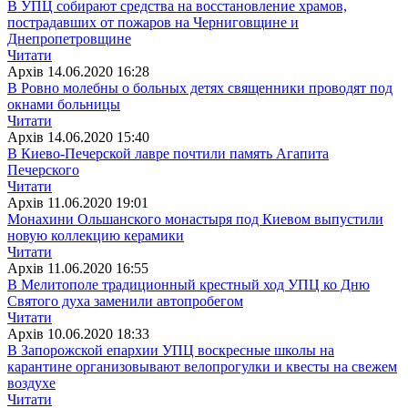
В УПЦ собирают средства на восстановление храмов,
пострадавших от пожаров на Черниговщине и
Днепропетровщине
Читати
Архiв
14.06.2020 16:28
В Ровно молебны о больных детях священники проводят под
окнами больницы
Читати
Архiв
14.06.2020 15:40
В Киево-Печерской лавре почтили память Агапита
Печерского
Читати
Архiв
11.06.2020 19:01
Монахини Ольшанского монастыря под Киевом выпустили
новую коллекцию керамики
Читати
Архiв
11.06.2020 16:55
В Мелитополе традиционный крестный ход УПЦ ко Дню
Святого духа заменили автопробегом
Читати
Архiв
10.06.2020 18:33
В Запорожской епархии УПЦ воскресные школы на
карантине организовывают велопрогулки и квесты на свежем
воздухе
Читати