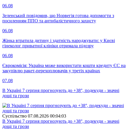
06.08
Зеленський повідомив, що Норвегія готова допомогти з
посиленням ППО та антибалістичного захисту
06.08
Жінка втратила дитину і здатність народжувати: у Києві
гінеколог приватної клініки отримала підозру
06.08
Єврокомісія: Україна може використати кошти кредиту ЄС на
закупівлю ракет-перехоплювачів у третіх країнах
07.08
В Україні 7 серпня прогнозують до +38°, подекуди - значні
дощі та грози
Суспiльство
07.08.2026 00:04:03
В Україні 7 серпня прогнозують до +38°, подекуди - значні
дощі та грози