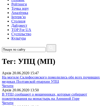
Рейтинги
Точка зору
Аналітика
Інтерв’ю
Столиця
Дайджест
TOP For UA
Суспiльство
Культура
Тег: УПЦ (МП)
Архiв
20.06.2020 15:47
На могиле Склифосовского помолились обо всех почивших
медиках Полтавской епархии УПЦ
Читати
Архiв
20.06.2020 13:50
В УПЦ сообщают о мошенниках, которые собирают
пожертвования на монастырь на Анниной Горе
Читати