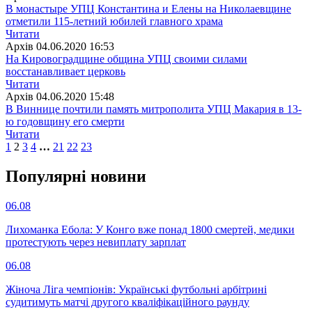
В монастыре УПЦ Константина и Елены на Николаевщине
отметили 115-летний юбилей главного храма
Читати
Архiв
04.06.2020 16:53
На Кировоградщине община УПЦ своими силами
восстанавливает церковь
Читати
Архiв
04.06.2020 15:48
В Виннице почтили память митрополита УПЦ Макария в 13-
ю годовщину его смерти
Читати
1
2
3
4
…
21
22
23
Популярнi новини
06.08
Лихоманка Ебола: У Конго вже понад 1800 смертей, медики
протестують через невиплату зарплат
06.08
Жіноча Ліга чемпіонів: Українські футбольні арбітрині
судитимуть матчі другого кваліфікаційного раунду