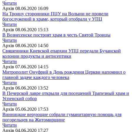
Читати
Архiв
08.06.2020 16:09
На Троицу сторонники ПЦУ на Волыни не провели
богослужений в храме, который отобрали у УПЦ
Читати
Архiв
08.06.2020 15:13
В Вознесенске построят храм в честь Святой Троицы
Читати
Архiв
08.06.2020 14:50
Священники Киевской епархии УПЦ передали Бучанской
колонии продукты и антисептики
Читати
Архiв
07.06.2020 14:15
Митрополит Онуфрий в День рождения Церкви напомнил о
главной задаче каждого человека
Читати
Архiв
06.06.2020 13:52
В Печерской лавре открыли для посещений Трапезный храм и
Успенский собор
Читати
Архiв
05.06.2020 17:53
Винницкие верующие собрали гуманитарную помощь для
погорельцев на Житомирщине
Читати
Архiв
04.06.2020 17:27