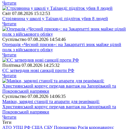
Читати
Свiт
07.08.2026 15:12:53
Стрілянина у школі у Таїланді: підліток убив 8 людей
Читати
Суспiльство
07.08.2026 14:54:46
Операція «Чесний призов»: на Закарпатті зник майже цілий
полк з військового обліку
Читати
Полiтика
07.08.2026 14:25:32
ЄС затвердив нові санкції проти РФ
Читати
Суспiльство
07.08.2026 14:06:35
Мавіки, зарядні станції та апарати для реанімації:
Християнський корпус передав вантаж на Запорізький та
Покровський напрямки
Читати
Теги
АТО
УПЦ
РФ
США
СБУ
Порошенко
Росія
коронавирус