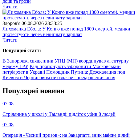
дощі та грози
Читати
Здоров'я
06.08.2026 23:33:25
Лихоманка Ебола: У Конго вже понад 1800 смертей, медики
протестують через невиплату зарплат
Читати
Популярнi статтi
В Запоріжжі священник УПЦ (МП) координував агентурну
мережу ГРУ
Раді пропонують заборонити Московський
патріархат в Україні
Помощник Путина: Деэскалация под
Киевом и Черниговом не означает прекращения огня
Популярнi новини
07.08
Стрілянина у школі у Таїланді: підліток убив 8 людей
07.08
Операція «Чесний призов»: на Закарпатті зник майже цілий