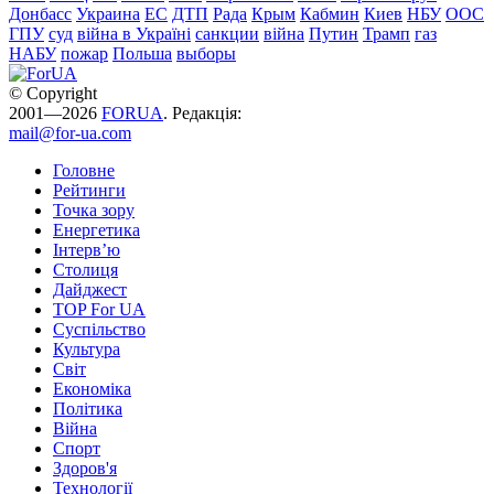
Донбасс
Украина
ЕС
ДТП
Рада
Крым
Кабмин
Киев
НБУ
ООС
ГПУ
суд
війна в Україні
санкции
війна
Путин
Трамп
газ
НАБУ
пожар
Польша
выборы
© Copyright
2001—2026
FORUA
. Редакція:
mail@for-ua.com
Головне
Рейтинги
Точка зору
Енергетика
Інтерв’ю
Столиця
Дайджест
TOP For UA
Суспiльство
Культура
Світ
Економіка
Політика
Війна
Спорт
Здоров'я
Технології