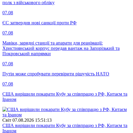
полк з військового обліку
07.08
ЄС затвердив нові санкції проти РФ
07.08
Мавіки, зарядні станції та апарати для реанімації:
Християнський корпус передав вантаж на Запорізький та
Покровський напрямки
07.08
Путін може спробувати перевірити рішучість НАТО
07.08
США вирішили покарати Кубу за співпрацю з РФ, Китаєм та
Іраном
Свiт
07.08.2026 15:51:13
США вирішили покарати Кубу за співпрацю з РФ, Китаєм та
Іраном