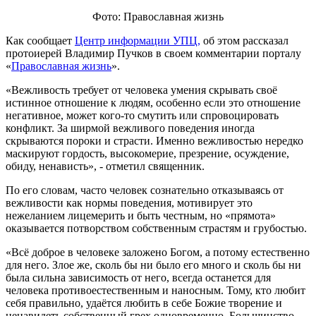
Фото: Православная жизнь
Как сообщает
Центр информации УПЦ,
об этом рассказал
протоиерей Владимир Пучков в своем комментарии порталу
«
Православная жизнь
».
«Вежливость требует от человека умения скрывать своё
истинное отношение к людям, особенно если это отношение
негативное, может кого-то смутить или спровоцировать
конфликт. За ширмой вежливого поведения иногда
скрываются пороки и страсти. Именно вежливостью нередко
маскируют гордость, высокомерие, презрение, осуждение,
обиду, ненависть», - отметил священник.
По его словам, часто человек сознательно отказываясь от
вежливости как нормы поведения, мотивирует это
нежеланием лицемерить и быть честным, но «прямота»
оказывается потворством собственным страстям и грубостью.
«Всё доброе в человеке заложено Богом, а потому естественно
для него. Злое же, сколь бы ни было его много и сколь бы ни
была сильна зависимость от него, всегда останется для
человека противоестественным и наносным. Тому, кто любит
себя правильно, удаётся любить в себе Божие творение и
ненавидеть собственный грех одновременно. Большинство