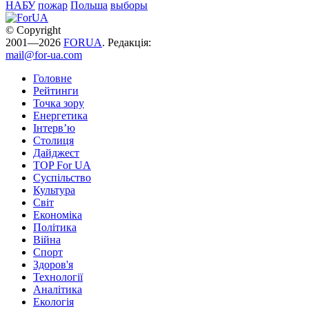
НАБУ
пожар
Польша
выборы
© Copyright
2001—2026
FORUA
. Редакція:
mail@for-ua.com
Головне
Рейтинги
Точка зору
Енергетика
Інтерв’ю
Столиця
Дайджест
TOP For UA
Суспiльство
Культура
Світ
Економіка
Політика
Війна
Спорт
Здоров'я
Технології
Аналітика
Екологія