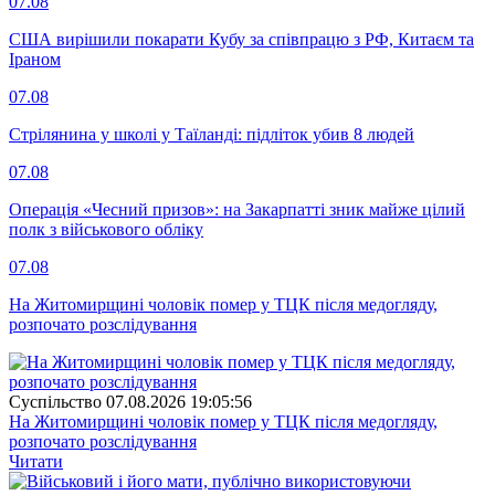
07.08
США вирішили покарати Кубу за співпрацю з РФ, Китаєм та
Іраном
07.08
Стрілянина у школі у Таїланді: підліток убив 8 людей
07.08
Операція «Чесний призов»: на Закарпатті зник майже цілий
полк з військового обліку
07.08
На Житомирщині чоловік помер у ТЦК після медогляду,
розпочато розслідування
Суспiльство
07.08.2026 19:05:56
На Житомирщині чоловік помер у ТЦК після медогляду,
розпочато розслідування
Читати