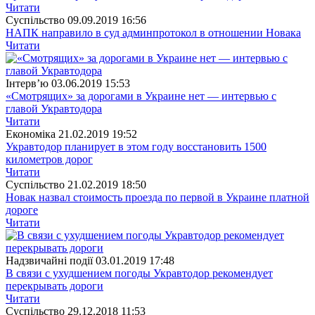
Читати
Суспiльство
09.09.2019 16:56
НАПК направило в суд админпротокол в отношении Новака
Читати
Інтерв’ю
03.06.2019 15:53
«Смотрящих» за дорогами в Украине нет — интервью с
главой Укравтодора
Читати
Економіка
21.02.2019 19:52
Укравтодор планирует в этом году восстановить 1500
километров дорог
Читати
Суспiльство
21.02.2019 18:50
Новак назвал стоимость проезда по первой в Украине платной
дороге
Читати
Надзвичайні події
03.01.2019 17:48
В связи с ухудшением погоды Укравтодор рекомендует
перекрывать дороги
Читати
Суспiльство
29.12.2018 11:53