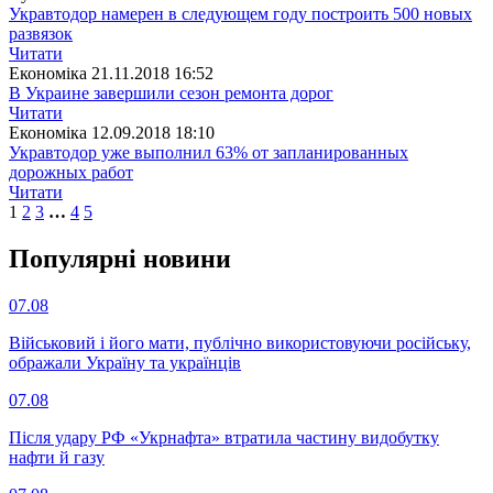
Укравтодор намерен в следующем году построить 500 новых
развязок
Читати
Економіка
21.11.2018 16:52
В Украине завершили сезон ремонта дорог
Читати
Економіка
12.09.2018 18:10
Укравтодор уже выполнил 63% от запланированных
дорожных работ
Читати
1
2
3
…
4
5
Популярнi новини
07.08
Військовий і його мати, публічно використовуючи російську,
ображали Україну та українців
07.08
Після удару РФ «Укрнафта» втратила частину видобутку
нафти й газу