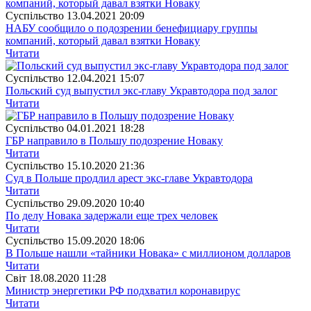
Суспiльство
13.04.2021 20:09
НАБУ сообщило о подозрении бенефициару группы
компаний, который давал взятки Новаку
Читати
Суспiльство
12.04.2021 15:07
Польский суд выпустил экс-главу Укравтодора под залог
Читати
Суспiльство
04.01.2021 18:28
ГБР направило в Польшу подозрение Новаку
Читати
Суспiльство
15.10.2020 21:36
Суд в Польше продлил арест экс-главе Укравтодора
Читати
Суспiльство
29.09.2020 10:40
По делу Новака задержали еще трех человек
Читати
Суспiльство
15.09.2020 18:06
В Польше нашли «тайники Новака» с миллионом долларов
Читати
Свiт
18.08.2020 11:28
Министр энергетики РФ подхватил коронавирус
Читати