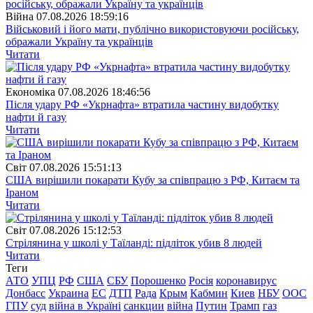
Війна
07.08.2026 18:59:16
Військовий і його мати, публічно використовуючи російську,
ображали Україну та українців
Читати
Економіка
07.08.2026 18:46:56
Після удару РФ «Укрнафта» втратила частину видобутку
нафти й газу
Читати
Свiт
07.08.2026 15:51:13
США вирішили покарати Кубу за співпрацю з РФ, Китаєм та
Іраном
Читати
Свiт
07.08.2026 15:12:53
Стрілянина у школі у Таїланді: підліток убив 8 людей
Читати
Теги
АТО
УПЦ
РФ
США
СБУ
Порошенко
Росія
коронавирус
Донбасс
Украина
ЕС
ДТП
Рада
Крым
Кабмин
Киев
НБУ
ООС
ГПУ
суд
війна в Україні
санкции
війна
Путин
Трамп
газ