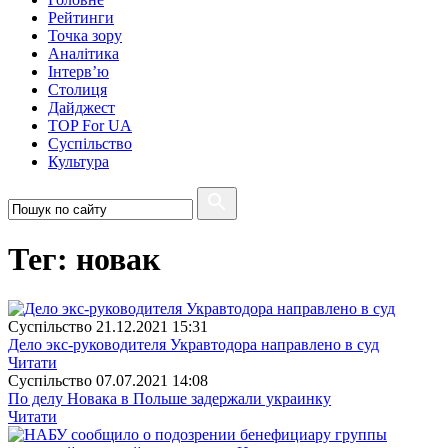
Рейтинги
Точка зору
Аналітика
Інтерв’ю
Столиця
Дайджест
TOP For UA
Суспiльство
Культура
Тег: новак
Суспiльство
21.12.2021 15:31
Дело экс-руководителя Укравтодора направлено в суд
Читати
Суспiльство
07.07.2021 14:08
По делу Новака в Польше задержали украинку
Читати