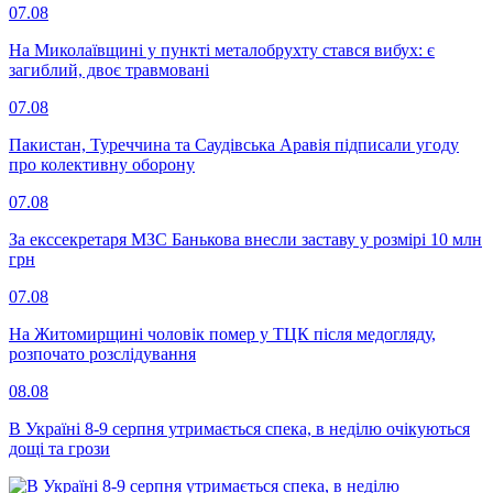
07.08
На Миколаївщині у пункті металобрухту стався вибух: є
загиблий, двоє травмовані
07.08
Пакистан, Туреччина та Саудівська Аравія підписали угоду
про колективну оборону
07.08
За екссекретаря МЗС Банькова внесли заставу у розмірі 10 млн
грн
07.08
На Житомирщині чоловік помер у ТЦК після медогляду,
розпочато розслідування
08.08
В Україні 8-9 серпня утримається спека, в неділю очікуються
дощі та грози