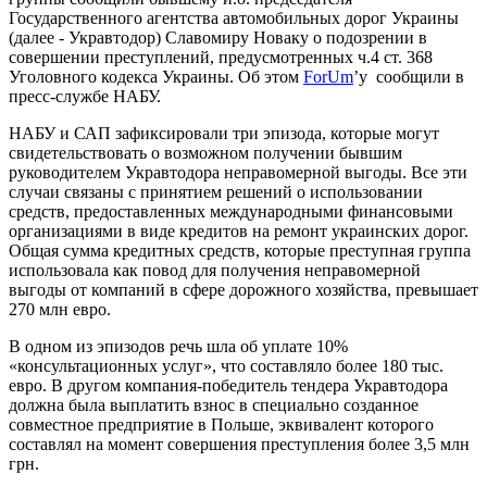
Государственного агентства автомобильных дорог Украины
(далее - Укравтодор) Славомиру Новаку о подозрении в
совершении преступлений, предусмотренных ч.4 ст. 368
Уголовного кодекса Украины. Об этом
ForUm
’у сообщили в
пресс-службе НАБУ.
НАБУ и САП зафиксировали три эпизода, которые могут
свидетельствовать о возможном получении бывшим
руководителем Укравтодора неправомерной выгоды. Все эти
случаи связаны с принятием решений о использовании
средств, предоставленных международными финансовыми
организациями в виде кредитов на ремонт украинских дорог.
Общая сумма кредитных средств, которые преступная группа
использовала как повод для получения неправомерной
выгоды от компаний в сфере дорожного хозяйства, превышает
270 млн евро.
В одном из эпизодов речь шла об уплате 10%
«консультационных услуг», что составляло более 180 тыс.
евро. В другом компания-победитель тендера Укравтодора
должна была выплатить взнос в специально созданное
совместное предприятие в Польше, эквивалент которого
составлял на момент совершения преступления более 3,5 млн
грн.