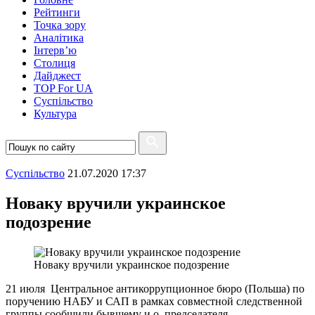
Рейтинги
Точка зору
Аналітика
Інтерв’ю
Столиця
Дайджест
TOP For UA
Суспiльство
Культура
Суспiльство
21.07.2020 17:37
Новаку вручили украинское
подозрение
Новаку вручили украинское подозрение
21 июля Центральное антикоррупционное бюро (Польша) по
поручению НАБУ и САП в рамках совместной следственной
группы сообщили бывшему и.о. председателя