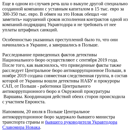
Еще в одном из случаев речь шла о выкупе другой специально
созданной компании с уставным капиталом в 15 тыс. евро за
300-350 тыс. евро. В обмен на это Новак обещал «не
заметить» нарушений сроков исполнения контрактов одной из
компаний-подрядщиц Укравтодора и не требовать от нее
уплаты штрафных санкций.
Особенностью указанных преступлений было то, что они
начинались в Украине, а завершались в Польше.
Расследование приведенных фактов детективы
Национального бюро осуществляют с сентября 2019 года.
После того, как выяснилось, что приведенные факты также
расследует Центральное бюро антикоррупционное Польши, в
ноябре 2019 создана совместная следственная группа, в состав
которой от Украины вошли детективы НАБУ и прокуроры
САП, от Польши - работники Центрального
антикоррупционного бюро и Окружной прокуратуры
Варшавы. Координация действий обеих сторон происходила
с участием Евроюста.
Напомним, 20 июля в Польше Центральное
антикоррупционное бюро задержало бывшего министра
транспорта страны и
бывшего руководителя Укравтодора
Славомира Новака
.