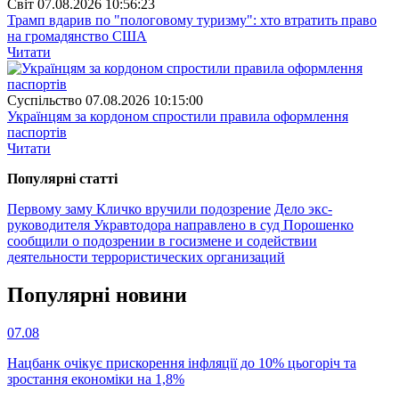
Свiт
07.08.2026 10:56:23
Трамп вдарив по "пологовому туризму": хто втратить право
на громадянство США
Читати
Суспiльство
07.08.2026 10:15:00
Українцям за кордоном спростили правила оформлення
паспортів
Читати
Популярнi статтi
Первому заму Кличко вручили подозрение
Дело экс-
руководителя Укравтодора направлено в суд
Порошенко
сообщили о подозрении в госизмене и содействии
деятельности террористических организаций
Популярнi новини
07.08
Нацбанк очікує прискорення інфляції до 10% цьогоріч та
зростання економіки на 1,8%