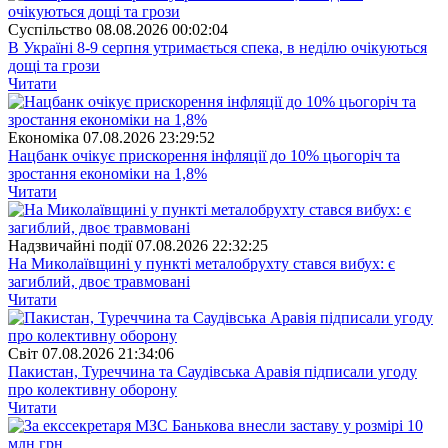
Суспiльство
08.08.2026 00:02:04
В Україні 8-9 серпня утримається спека, в неділю очікуються
дощі та грози
Читати
Економіка
07.08.2026 23:29:52
Нацбанк очікує прискорення інфляції до 10% цьогоріч та
зростання економіки на 1,8%
Читати
Надзвичайні події
07.08.2026 22:32:25
На Миколаївщині у пункті металобрухту стався вибух: є
загиблий, двоє травмовані
Читати
Свiт
07.08.2026 21:34:06
Пакистан, Туреччина та Саудівська Аравія підписали угоду
про колективну оборону
Читати