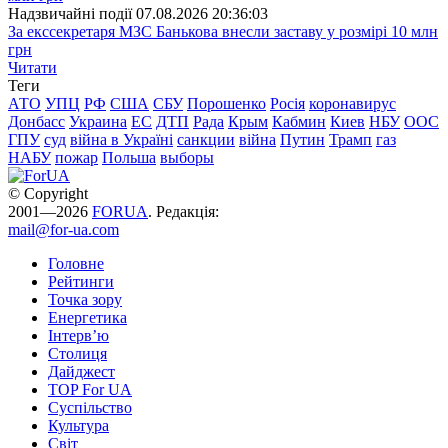
Надзвичайні події
07.08.2026 20:36:03
За екссекретаря МЗС Банькова внесли заставу у розмірі 10 млн
грн
Читати
Теги
АТО
УПЦ
РФ
США
СБУ
Порошенко
Росія
коронавирус
Донбасс
Украина
ЕС
ДТП
Рада
Крым
Кабмин
Киев
НБУ
ООС
ГПУ
суд
війна в Україні
санкции
війна
Путин
Трамп
газ
НАБУ
пожар
Польша
выборы
© Copyright
2001—2026
FORUA
. Редакція:
mail@for-ua.com
Головне
Рейтинги
Точка зору
Енергетика
Інтерв’ю
Столиця
Дайджест
TOP For UA
Суспiльство
Культура
Світ