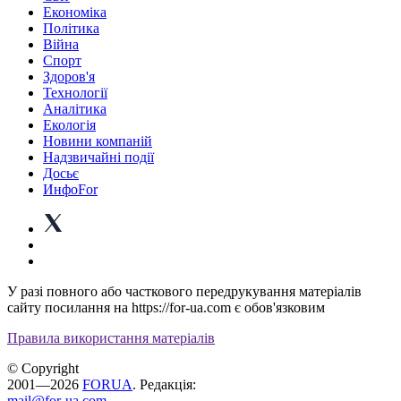
Економіка
Політика
Війна
Спорт
Здоров'я
Технології
Аналітика
Екологія
Новини компаній
Надзвичайні події
Досьє
ИнфоFor
У разі повного або часткового передрукування матеріалів
сайту посилання на https://for-ua.com є обов'язковим
Правила використання матеріалів
© Copyright
2001—2026
FORUA
. Редакція:
mail@for-ua.com