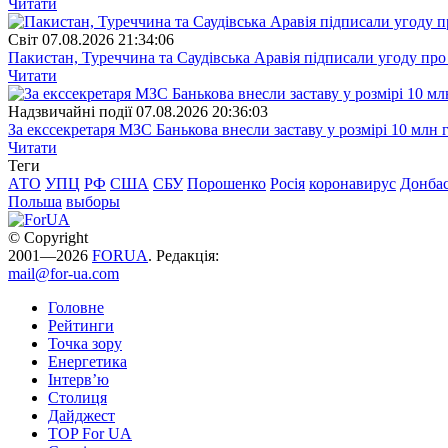
Читати
Свiт
07.08.2026 21:34:06
Пакистан, Туреччина та Саудівська Аравія підписали угоду пр
Читати
Надзвичайні події
07.08.2026 20:36:03
За екссекретаря МЗС Банькова внесли заставу у розмірі 10 млн 
Читати
Теги
АТО
УПЦ
РФ
США
СБУ
Порошенко
Росія
коронавирус
Донба
Польша
выборы
© Copyright
2001—2026
FORUA
. Редакція:
mail@for-ua.com
Головне
Рейтинги
Точка зору
Енергетика
Інтерв’ю
Столиця
Дайджест
TOP For UA