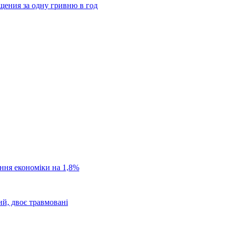
щения за одну гривню в год
ання економіки на 1,8%
ий, двоє травмовані