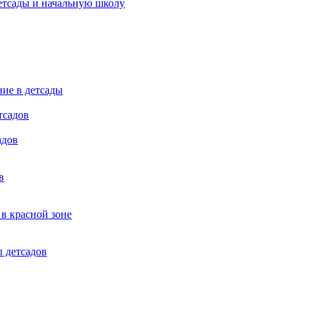
детсады и начальную школу
ние в детсады
адов
в
в красной зоне
 детсадов