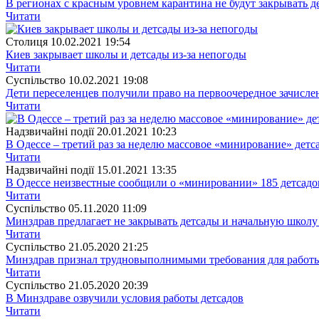
В регионах с красным уровнем карантина не будут закрывать 
Читати
Столиця
10.02.2021 19:54
Киев закрывает школы и детсады из-за непогоды
Читати
Суспiльство
10.02.2021 19:08
Дети переселенцев получили право на первоочередное зачисле
Читати
Надзвичайні події
20.01.2021 10:23
В Одессе – третий раз за неделю массовое «минирование» детс
Читати
Надзвичайні події
15.01.2021 13:35
В Одессе неизвестные сообщили о «минировании» 185 детсадо
Читати
Суспiльство
05.11.2020 11:09
Минздрав предлагает не закрывать детсады и начальную школу 
Читати
Суспiльство
21.05.2020 21:25
Минздрав признал трудновыполнимыми требования для работы
Читати
Суспiльство
21.05.2020 20:39
В Минздраве озвучили условия работы детсадов
Читати