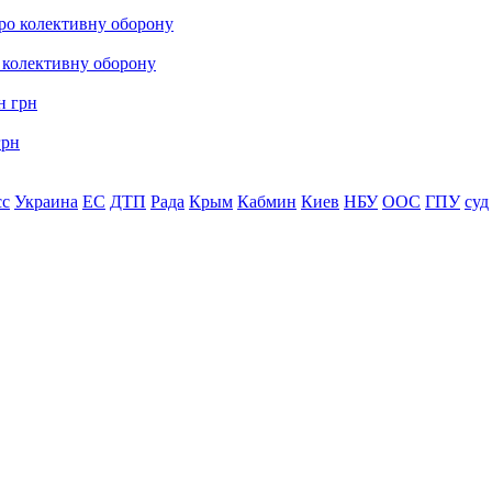
о колективну оборону
грн
сс
Украина
ЕС
ДТП
Рада
Крым
Кабмин
Киев
НБУ
ООС
ГПУ
суд