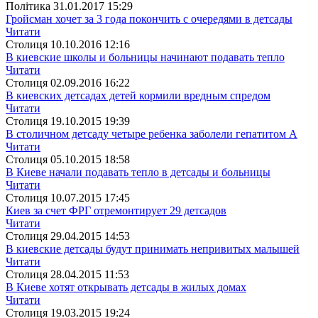
Полiтика
31.01.2017 15:29
Гройсман хочет за 3 года покончить с очередями в детсады
Читати
Столиця
10.10.2016 12:16
В киевские школы и больницы начинают подавать тепло
Читати
Столиця
02.09.2016 16:22
В киевских детсадах детей кормили вредным спредом
Читати
Столиця
19.10.2015 19:39
В столичном детсаду четыре ребенка заболели гепатитом А
Читати
Столиця
05.10.2015 18:58
В Киеве начали подавать тепло в детсады и больницы
Читати
Столиця
10.07.2015 17:45
Киев за счет ФРГ отремонтирует 29 детсадов
Читати
Столиця
29.04.2015 14:53
В киевские детсады будут принимать непривитых малышей
Читати
Столиця
28.04.2015 11:53
В Киеве хотят открывать детсады в жилых домах
Читати
Столиця
19.03.2015 19:24