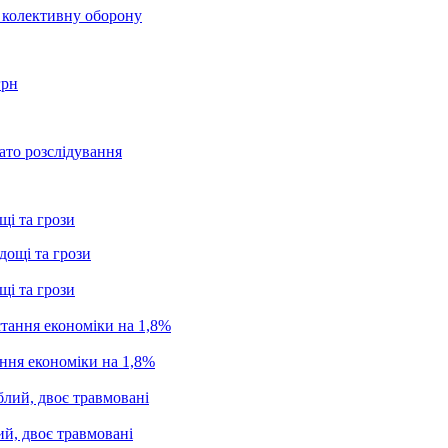
о колективну оборону
грн
ато розслідування
щі та грози
щі та грози
ання економіки на 1,8%
ий, двоє травмовані