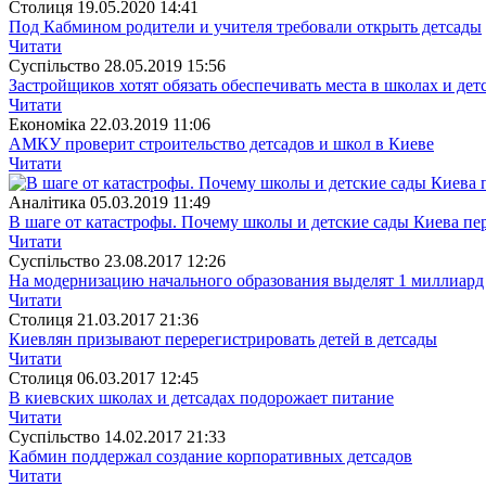
Столиця
19.05.2020 14:41
Под Кабмином родители и учителя требовали открыть детсады
Читати
Суспiльство
28.05.2019 15:56
Застройщиков хотят обязать обеспечивать места в школах и дет
Читати
Економіка
22.03.2019 11:06
АМКУ проверит строительство детсадов и школ в Киеве
Читати
Аналітика
05.03.2019 11:49
В шаге от катастрофы. Почему школы и детские сады Киева пе
Читати
Суспiльство
23.08.2017 12:26
На модернизацию начального образования выделят 1 миллиард
Читати
Столиця
21.03.2017 21:36
Киевлян призывают перерегистрировать детей в детсады
Читати
Столиця
06.03.2017 12:45
В киевских школах и детсадах подорожает питание
Читати
Суспiльство
14.02.2017 21:33
Кабмин поддержал создание корпоративных детсадов
Читати