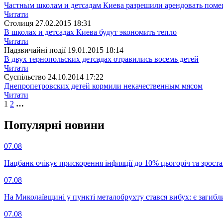
Частным школам и детсадам Киева разрешили арендовать поме
Читати
Столиця
27.02.2015 18:31
В школах и детсадах Киева будут экономить тепло
Читати
Надзвичайні події
19.01.2015 18:14
В двух тернопольских детсадах отравились восемь детей
Читати
Суспiльство
24.10.2014 17:22
Днепропетровских детей кормили некачественным мясом
Читати
1
2
…
Популярнi новини
07.08
Нацбанк очікує прискорення інфляції до 10% цьогоріч та зрост
07.08
На Миколаївщині у пункті металобрухту стався вибух: є загибл
07.08