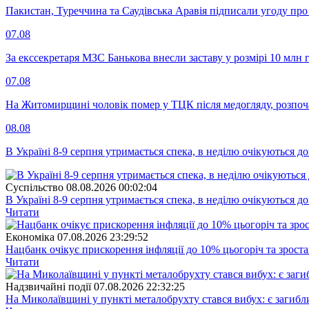
Пакистан, Туреччина та Саудівська Аравія підписали угоду пр
07.08
За екссекретаря МЗС Банькова внесли заставу у розмірі 10 млн 
07.08
На Житомирщині чоловік помер у ТЦК після медогляду, розпоч
08.08
В Україні 8-9 серпня утримається спека, в неділю очікуються до
Суспiльство
08.08.2026 00:02:04
В Україні 8-9 серпня утримається спека, в неділю очікуються до
Читати
Економіка
07.08.2026 23:29:52
Нацбанк очікує прискорення інфляції до 10% цьогоріч та зрост
Читати
Надзвичайні події
07.08.2026 22:32:25
На Миколаївщині у пункті металобрухту стався вибух: є загибл