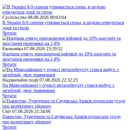
Суспiльство
08.08.2026 00:02:04
В Україні 8-9 серпня утримається спека, в неділю очікуються
дощі та грози
Читати
Економіка
07.08.2026 23:29:52
Нацбанк очікує прискорення інфляції до 10% цьогоріч та
зростання економіки на 1,8%
Читати
Надзвичайні події
07.08.2026 22:32:25
На Миколаївщині у пункті металобрухту стався вибух: є
загиблий, двоє травмовані
Читати
Свiт
07.08.2026 21:34:06
Пакистан, Туреччина та Саудівська Аравія підписали угоду
про колективну оборону
Читати