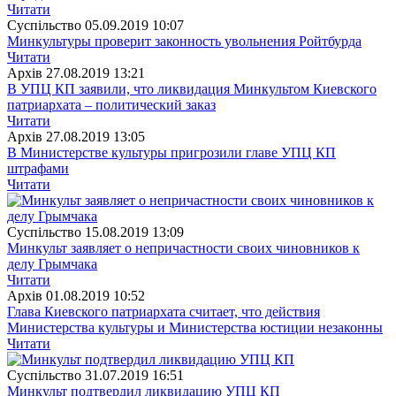
Читати
Суспiльство
05.09.2019 10:07
Минкультуры проверит законность увольнения Ройтбурда
Читати
Архiв
27.08.2019 13:21
В УПЦ КП заявили, что ликвидация Минкультом Киевского
патриархата – политический заказ
Читати
Архiв
27.08.2019 13:05
В Министерстве культуры пригрозили главе УПЦ КП
штрафами
Читати
Суспiльство
15.08.2019 13:09
Минкульт заявляет о непричастности своих чиновников к
делу Грымчака
Читати
Архiв
01.08.2019 10:52
Глава Киевского патриархата считает, что действия
Министерства культуры и Министерства юстиции незаконны
Читати
Суспiльство
31.07.2019 16:51
Минкульт подтвердил ликвидацию УПЦ КП