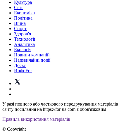
Культура
Світ
Економіка
Політика
Війна
Спорт
Здоров'я
Технології
Аналітика
Екологія
Новини компаній
Надзвичайні події
Досьє
ИнфоFor
У разі повного або часткового передрукування матеріалів
сайту посилання на https://for-ua.com є обов'язковим
Правила використання матеріалів
© Copyright