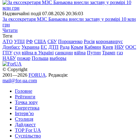
Надзвичайні події
07.08.2026 20:36:03
За екссекретаря МЗС Банькова внесли заставу у розмірі 10 млн
грн
Читати
Теги
АТО
УПЦ
РФ
США
СБУ
Порошенко
Росія
коронавирус
Донбасс
Украина
ЕС
ДТП
Рада
Крым
Кабмин
Киев
НБУ
ООС
ГПУ
суд
війна в Україні
санкции
війна
Путин
Трамп
газ
НАБУ
пожар
Польша
выборы
© Copyright
2001—2026
FORUA
. Редакція:
mail@for-ua.com
Головне
Рейтинги
Точка зору
Енергетика
Інтерв’ю
Столиця
Дайджест
TOP For UA
Суспiльство