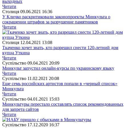
выходных
Читати
Столиця
09.06.2021 16:36
У Кличко раскритиковали законопроекты Минкульта о
сокращении штрафов за разрушение памятников
Читати
Столиця
12.04.2021 13:08
Ткаченко хочет знать, кто разрешил снести 120-летний дом
купца Уткина
Читати
Суспiльство
09.04.2021 20:09
Минкульт запустил онлайн-курсы по украинскому языку
Читати
Суспiльство
11.02.2021 20:08
Еще семь российских артистов попали в «черный список»
Минкульта
Читати
Суспiльство
04.01.2021 15:03
Минкультуры перестало составлять список рекомендованных
для запрета сайтов
Читати
Суспiльство
17.12.2020 16:37