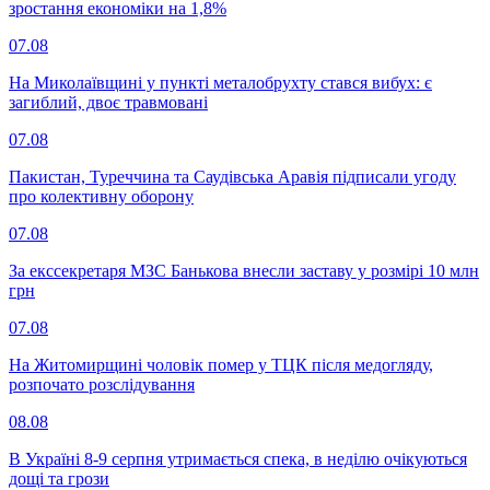
зростання економіки на 1,8%
07.08
На Миколаївщині у пункті металобрухту стався вибух: є
загиблий, двоє травмовані
07.08
Пакистан, Туреччина та Саудівська Аравія підписали угоду
про колективну оборону
07.08
За екссекретаря МЗС Банькова внесли заставу у розмірі 10 млн
грн
07.08
На Житомирщині чоловік помер у ТЦК після медогляду,
розпочато розслідування
08.08
В Україні 8-9 серпня утримається спека, в неділю очікуються
дощі та грози