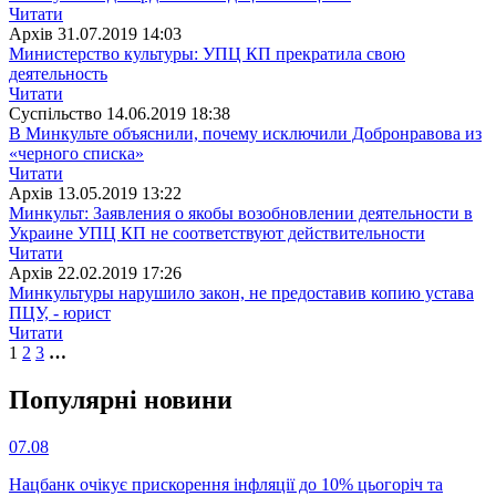
Читати
Архiв
31.07.2019 14:03
Министерство культуры: УПЦ КП прекратила свою
деятельность
Читати
Суспiльство
14.06.2019 18:38
В Минкульте объяснили, почему исключили Добронравова из
«черного списка»
Читати
Архiв
13.05.2019 13:22
Минкульт: Заявления о якобы возобновлении деятельности в
Украине УПЦ КП не соответствуют действительности
Читати
Архiв
22.02.2019 17:26
Минкультуры нарушило закон, не предоставив копию устава
ПЦУ, - юрист
Читати
1
2
3
…
Популярнi новини
07.08
Нацбанк очікує прискорення інфляції до 10% цьогоріч та