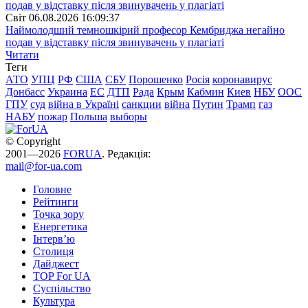
Свiт
06.08.2026 16:09:37
Наймолодший темношкірий професор Кембриджа негайно
подав у відставку після звинувачень у плагіаті
Читати
Теги
АТО
УПЦ
РФ
США
СБУ
Порошенко
Росія
коронавирус
Донбасс
Украина
ЕС
ДТП
Рада
Крым
Кабмин
Киев
НБУ
ООС
ГПУ
суд
війна в Україні
санкции
війна
Путин
Трамп
газ
НАБУ
пожар
Польша
выборы
© Copyright
2001—2026
FORUA
. Редакція:
mail@for-ua.com
Головне
Рейтинги
Точка зору
Енергетика
Інтерв’ю
Столиця
Дайджест
TOP For UA
Суспiльство
Культура