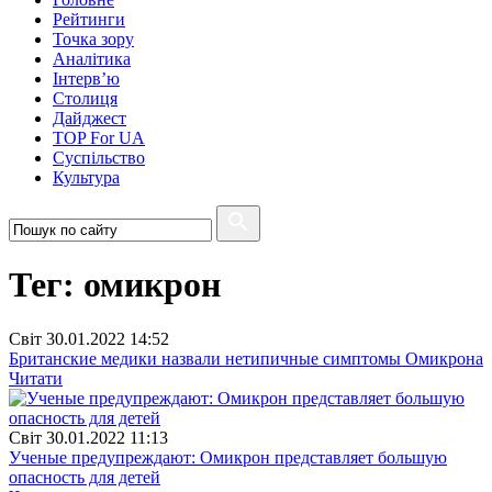
Рейтинги
Точка зору
Аналітика
Інтерв’ю
Столиця
Дайджест
TOP For UA
Суспiльство
Культура
Тег: омикрон
Свiт
30.01.2022 14:52
Британские медики назвали нетипичные симптомы Омикрона
Читати
Свiт
30.01.2022 11:13
Ученые предупреждают: Омикрон представляет большую
опасность для детей