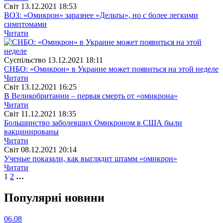
Свiт
13.12.2021 18:53
ВОЗ: «Омикрон» заразнее «Дельты», но с более легкими
симптомами
Читати
Суспiльство
13.12.2021 18:11
СНБО: «Омикрон» в Украине может появиться на этой неделе
Читати
Свiт
13.12.2021 16:25
В Великобритании – первая смерть от «омикрона»
Читати
Свiт
11.12.2021 18:35
Большинство заболевших Омикроном в США были
вакцинированы
Читати
Свiт
08.12.2021 20:14
Ученые показали, как выглядит штамм «омикрон»
Читати
1
2
…
Популярнi новини
06.08