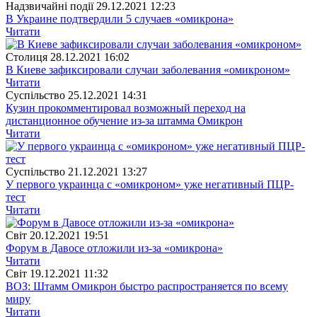
Надзвичайні події
29.12.2021 12:23
В Украине подтвердили 5 случаев «омикрона»
Читати
Столиця
28.12.2021 16:02
В Киеве зафиксировали случаи заболевания «омикроном»
Читати
Суспiльство
25.12.2021 14:31
Кузин прокомментировал возможный переход на
дистанционное обучение из-за штамма Омикрон
Читати
Суспiльство
21.12.2021 13:27
У первого украинца с «омикроном» уже негативный ПЦР-
тест
Читати
Свiт
20.12.2021 19:51
Форум в Давосе отложили из-за «омикрона»
Читати
Свiт
19.12.2021 11:32
ВОЗ: Штамм Омикрон быстро распространяется по всему
миру
Читати