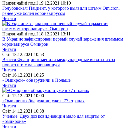
Надзвичайні події
19.12.2021 10:10
Голубовская: Пациент, у которого выявили штамм Omicron,
ранее уже болел коронавирусом
Читати
Надзвичайні події
18.12.2021 13:11
В Украине зафиксирован первый случай заражения штаммом
коронавируса Омикрон
Читати
Свiт
18.12.2021 10:53
Власти Франции отменили международные визиты из-за
нового штамма коронавируса
Читати
Свiт
16.12.2021 16:25
«Омикрон» обнаружили в Польше
Читати
Свiт
15.12.2021 10:00
«Омикрон» обнаружили уже в 77 странах
Читати
Свiт
14.12.2021 10:38
Ученые: Двух доз ковид-вакцин мало для защиты от
«омикрона»
Читати