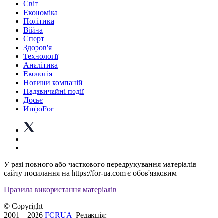
Світ
Економіка
Політика
Війна
Спорт
Здоров'я
Технології
Аналітика
Екологія
Новини компаній
Надзвичайні події
Досьє
ИнфоFor
У разі повного або часткового передрукування матеріалів
сайту посилання на https://for-ua.com є обов'язковим
Правила використання матеріалів
© Copyright
2001—2026
FORUA
. Редакція: