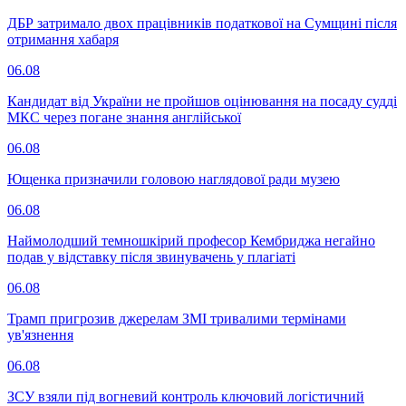
ДБР затримало двох працівників податкової на Сумщині після
отримання хабаря
06.08
Кандидат від України не пройшов оцінювання на посаду судді
МКС через погане знання англійської
06.08
Ющенка призначили головою наглядової ради музею
06.08
Наймолодший темношкірий професор Кембриджа негайно
подав у відставку після звинувачень у плагіаті
06.08
Трамп пригрозив джерелам ЗМІ тривалими термінами
ув'язнення
06.08
ЗСУ взяли під вогневий контроль ключовий логістичний