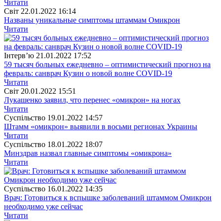
Читати
Свiт
22.01.2022 16:14
Названы уникальные симптомы штаммам Омикрон
Читати
Інтерв’ю
21.01.2022 17:52
59 тысяч больных ежедневно – оптимистический прогноз на
февраль: санврач Кузин о новой волне COVID-19
Читати
Свiт
20.01.2022 15:51
Лукашенко заявил, что перенес «омикрон» на ногах
Читати
Суспiльство
19.01.2022 14:57
Штамм «омикрон» выявили в восьми регионах Украины
Читати
Суспiльство
18.01.2022 18:07
Минздрав назвал главные симптомы «омикрона»
Читати
Суспiльство
16.01.2022 14:35
Врач: Готовиться к вспышке заболеваний штаммом Омикрон
необходимо уже сейчас
Читати