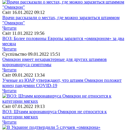
Свiт
16.01.2022 09:12
Врачи рассказали о местах, где можно заразиться штаммом
"Омикрон"
Читати
Свiт
11.01.2022 19:56
ВОЗ: Более половины Европы заразится «омикроном» за два
месяца
Читати
Суспiльство
09.01.2022 15:51
Омикрон имеет нехарактерные для других штаммов
коронавируса симптомы
Читати
Свiт
09.01.2022 13:34
Ученые из ЮАР утверждают, что штамм Омикрон положит
конец пандемии COVID-19
Читати
Свiт
07.01.2022 19:13
ВОЗ: Штамм коронавируса Омикрон не относится к
категории мягких
Читати