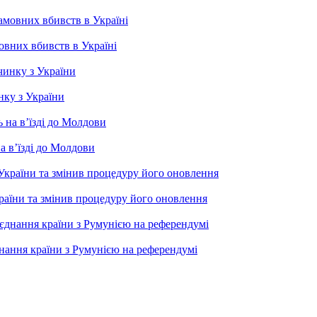
овних вбивств в Україні
нку з України
а в’їзді до Молдови
раїни та змінив процедуру його оновлення
нання країни з Румунією на референдумі