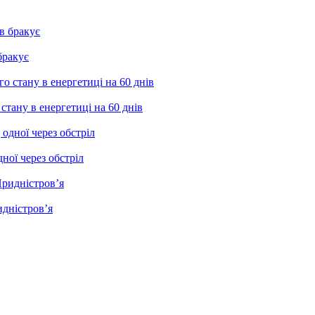
бракує
тану в енергетиці на 60 днів
ної через обстріл
идністров’я