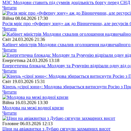
МЗС Молдови ставить під сумнів доцільність боргу перед СНД
Читати
Війна
08.04.2026 17:30
Росія мріє про «буферну зону» аж до Вінниччини, але ресурсів 
Читати
Свiт
24.03.2026 21:36
Кабінет міністрів Молдови схвалив оголошення надзвичайного с
Читати
Енергетика
24.03.2026 13:18
Енергетична блокада: Молдову та Румунію відрізали одну від од
Читати
Свiт
19.03.2026 15:31
Кінець «сірої зони»: Молдова збирається витиснути Росію з Пр
Читати
Війна
16.03.2026 13:30
Молдова на межі водної кризи
Читати
Головне
06.03.2026 12:13
Ціни на авіаквитки з Дубаю сягнули захмарних висот