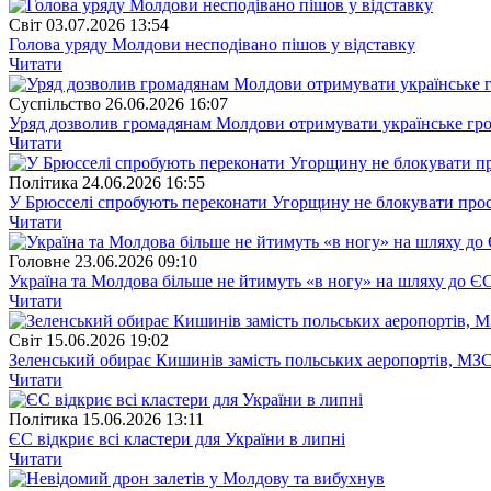
Свiт
03.07.2026 13:54
Голова уряду Молдови несподівано пішов у відставку
Читати
Суспiльство
26.06.2026 16:07
Уряд дозволив громадянам Молдови отримувати українське гр
Читати
Полiтика
24.06.2026 16:55
У Брюсселі спробують переконати Угорщину не блокувати про
Читати
Головне
23.06.2026 09:10
Україна та Молдова більше не йтимуть «в ногу» на шляху до Є
Читати
Свiт
15.06.2026 19:02
Зеленський обирає Кишинів замість польських аеропортів, МЗС
Читати
Полiтика
15.06.2026 13:11
ЄС відкриє всі кластери для України в липні
Читати