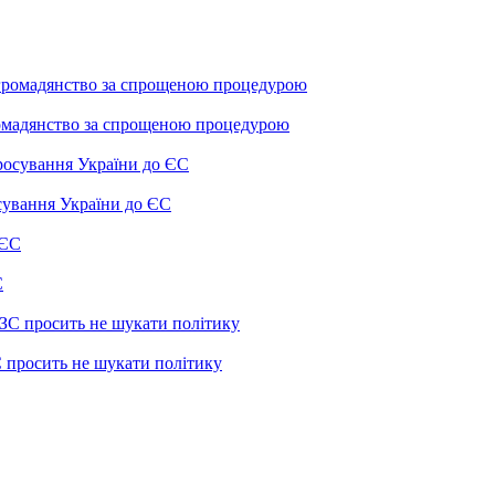
омадянство за спрощеною процедурою
сування України до ЄС
С
 просить не шукати політику