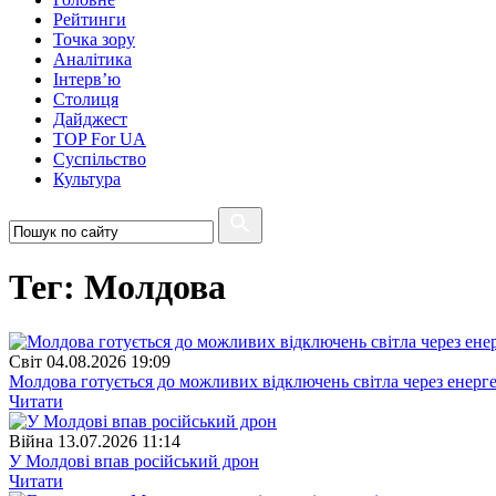
Рейтинги
Точка зору
Аналітика
Інтерв’ю
Столиця
Дайджест
TOP For UA
Суспiльство
Культура
Тег: Молдова
Свiт
04.08.2026 19:09
Молдова готується до можливих відключень світла через енерг
Читати
Війна
13.07.2026 11:14
У Молдові впав російський дрон
Читати