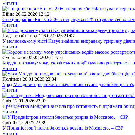
Читати
Війна
20.02.2026 12:12
Спецоперація «Енігма 2.0»: спецслужби РФ готували серію зам
Читати
Надзвичайні події
16.02.2026 21:07
У молдовському місті Кагул знайшли викрадену трирічну дівчи
Читати
Суспiльство
09.02.2026 15:16
Кордон на замку: чому українських водіїв масово розвертають н
Читати
Полiтика
28.01.2026 22:34
Уряд Молдови продовжив тимчасовий захист для біженців з Ук
Читати
Свiт
12.01.2026 23:03
Президентка Молдови заявила про готовність підтримати об’єд
Читати
Свiт
02.12.2025 22:39
У Придністров’ї поглиблюється розрив із Москвою, – СЗР
Читати