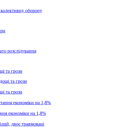
о колективну оборону
грн
ато розслідування
щі та грози
щі та грози
ання економіки на 1,8%