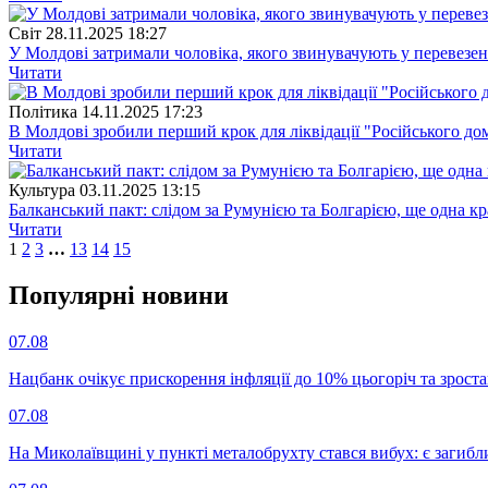
Свiт
28.11.2025 18:27
У Молдові затримали чоловіка, якого звинувачують у перевезенн
Читати
Полiтика
14.11.2025 17:23
В Молдові зробили перший крок для ліквідації "Російського д
Читати
Культура
03.11.2025 13:15
Балканський пакт: слідом за Румунією та Болгарією, ще одна к
Читати
1
2
3
…
13
14
15
Популярнi новини
07.08
Нацбанк очікує прискорення інфляції до 10% цьогоріч та зрост
07.08
На Миколаївщині у пункті металобрухту стався вибух: є загибл