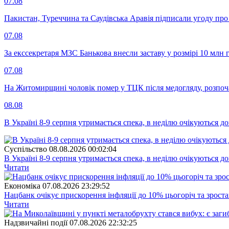
07.08
Пакистан, Туреччина та Саудівська Аравія підписали угоду пр
07.08
За екссекретаря МЗС Банькова внесли заставу у розмірі 10 млн 
07.08
На Житомирщині чоловік помер у ТЦК після медогляду, розпоч
08.08
В Україні 8-9 серпня утримається спека, в неділю очікуються до
Суспiльство
08.08.2026 00:02:04
В Україні 8-9 серпня утримається спека, в неділю очікуються до
Читати
Економіка
07.08.2026 23:29:52
Нацбанк очікує прискорення інфляції до 10% цьогоріч та зрост
Читати
Надзвичайні події
07.08.2026 22:32:25