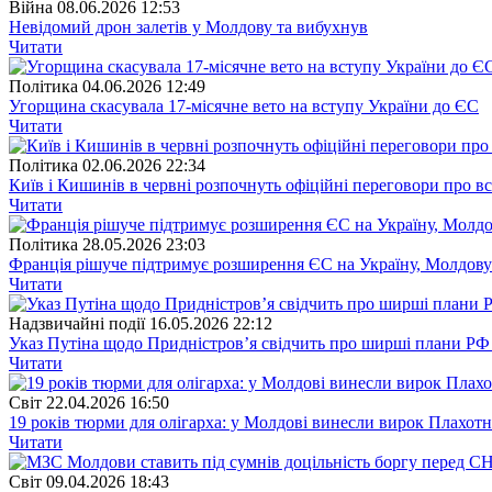
Війна
08.06.2026 12:53
Невідомий дрон залетів у Молдову та вибухнув
Читати
Полiтика
04.06.2026 12:49
Угорщина скасувала 17-місячне вето на вступу України до ЄС
Читати
Полiтика
02.06.2026 22:34
Київ і Кишинів в червні розпочнуть офіційні переговори про вст
Читати
Полiтика
28.05.2026 23:03
Франція рішуче підтримує розширення ЄС на Україну, Молдову 
Читати
Надзвичайні події
16.05.2026 22:12
Указ Путіна щодо Придністров’я свідчить про ширші плани РФ
Читати
Свiт
22.04.2026 16:50
19 років тюрми для олігарха: у Молдові винесли вирок Плахот
Читати
Свiт
09.04.2026 18:43