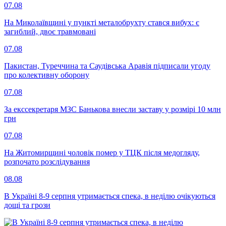
07.08
На Миколаївщині у пункті металобрухту стався вибух: є
загиблий, двоє травмовані
07.08
Пакистан, Туреччина та Саудівська Аравія підписали угоду
про колективну оборону
07.08
За екссекретаря МЗС Банькова внесли заставу у розмірі 10 млн
грн
07.08
На Житомирщині чоловік помер у ТЦК після медогляду,
розпочато розслідування
08.08
В Україні 8-9 серпня утримається спека, в неділю очікуються
дощі та грози