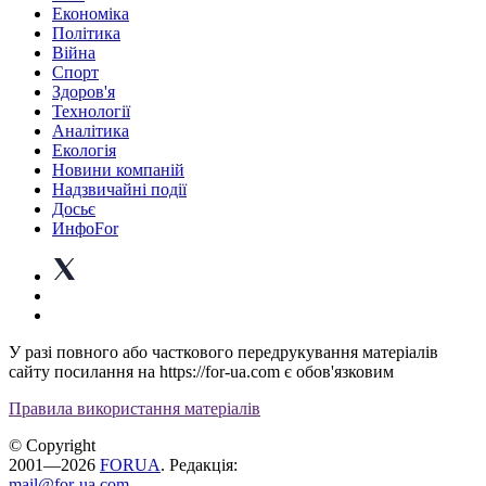
Економіка
Політика
Війна
Спорт
Здоров'я
Технології
Аналітика
Екологія
Новини компаній
Надзвичайні події
Досьє
ИнфоFor
У разі повного або часткового передрукування матеріалів
сайту посилання на https://for-ua.com є обов'язковим
Правила використання матеріалів
© Copyright
2001—2026
FORUA
. Редакція:
mail@for-ua.com