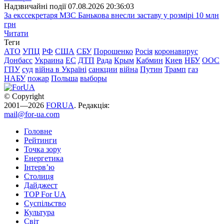
Надзвичайні події
07.08.2026 20:36:03
За екссекретаря МЗС Банькова внесли заставу у розмірі 10 млн
грн
Читати
Теги
АТО
УПЦ
РФ
США
СБУ
Порошенко
Росія
коронавирус
Донбасс
Украина
ЕС
ДТП
Рада
Крым
Кабмин
Киев
НБУ
ООС
ГПУ
суд
війна в Україні
санкции
війна
Путин
Трамп
газ
НАБУ
пожар
Польша
выборы
© Copyright
2001—2026
FORUA
. Редакція:
mail@for-ua.com
Головне
Рейтинги
Точка зору
Енергетика
Інтерв’ю
Столиця
Дайджест
TOP For UA
Суспiльство
Культура
Світ