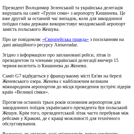
Президент Володимир Зеленський та українська делегація
вирушать на саміт «Групи семи» з аеропорту Кишинева. Це
вже другий за останній час випадок, коли для закордонної
поїздки глава держави використовує молдовський аеропорт
замість польського Жешува.
Про це повідомляє
«Європейська правда»
з посиланням на
дані авіаційного ресурсу Airnavradar.
Згідно з інформацією про заплановані рейси, літак із
президентом та членами української делегації ввечері 15
червня вилетить із Кишинева до Женеви.
Саміт G7 відбудеться у французькому місті Ев'ян на березі
Женевського озера. Женева є найближчим великим
міжнародним аеропортом до місця проведення зустрічі лідерів
країн «Великої сімки».
Протягом останніх трьох років основним аеропортом для
закордонних поїздок українського президента був польський
Жешув. Крім того, президентський літак часто перебував між
рейсами у Кракові, де є кращі можливості для технічного
обслуговування.
Водночас, як свідчать дані авіаресурсів, перед нинішнім