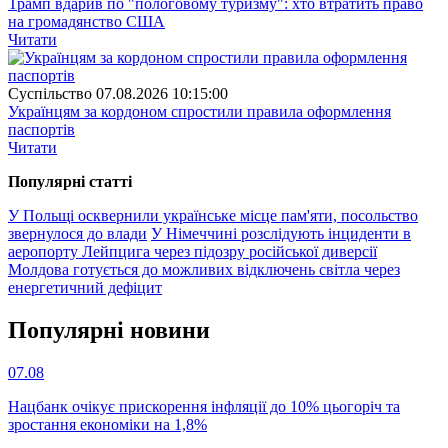
Трамп вдарив по "пологовому туризму": хто втратить право
на громадянство США
Читати
Суспiльство
07.08.2026 10:15:00
Українцям за кордоном спростили правила оформлення
паспортів
Читати
Популярнi статтi
У Польщі осквернили українське місце пам'яти, посольство
звернулося до влади
У Німеччині розслідують інциденти в
аеропорту Лейпцига через підозру російської диверсії
Молдова готується до можливих відключень світла через
енергетичний дефіцит
Популярнi новини
07.08
Нацбанк очікує прискорення інфляції до 10% цьогоріч та
зростання економіки на 1,8%