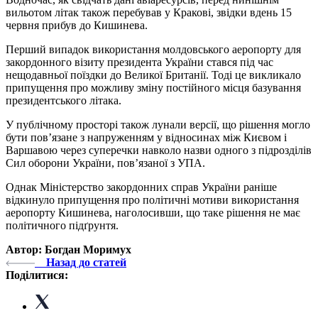
вильотом літак також перебував у Кракові, звідки вдень 15
червня прибув до Кишинева.
Перший випадок використання молдовського аеропорту для
закордонного візиту президента України стався під час
нещодавньої поїздки до Великої Британії. Тоді це викликало
припущення про можливу зміну постійного місця базування
президентського літака.
У публічному просторі також лунали версії, що рішення могло
бути пов’язане з напруженням у відносинах між Києвом і
Варшавою через суперечки навколо назви одного з підрозділів
Сил оборони України, пов’язаної з УПА.
Однак Міністерство закордонних справ України раніше
відкинуло припущення про політичні мотиви використання
аеропорту Кишинева, наголосивши, що таке рішення не має
політичного підґрунтя.
Автор: Богдан Моримух
Назад до статей
Поділитися: