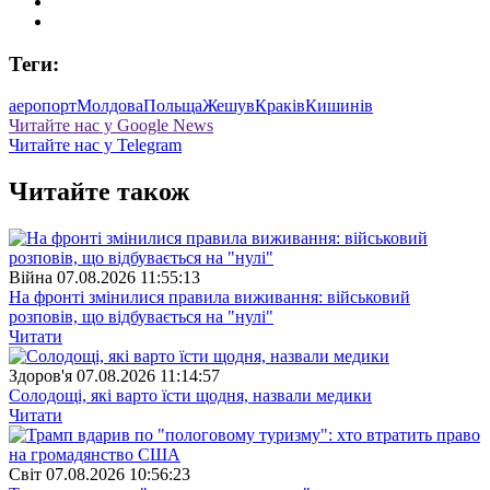
Теги:
аеропорт
Молдова
Польща
Жешув
Краків
Кишинів
Читайте нас у Google News
Читайте нас у Telegram
Читайте також
Війна
07.08.2026 11:55:13
На фронті змінилися правила виживання: військовий
розповів, що відбувається на "нулі"
Читати
Здоров'я
07.08.2026 11:14:57
Солодощі, які варто їсти щодня, назвали медики
Читати
Свiт
07.08.2026 10:56:23