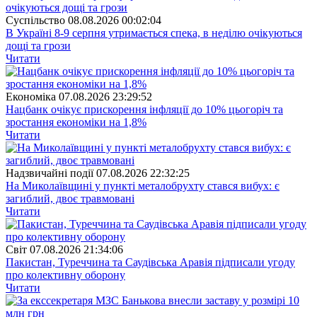
Суспiльство
08.08.2026 00:02:04
В Україні 8-9 серпня утримається спека, в неділю очікуються
дощі та грози
Читати
Економіка
07.08.2026 23:29:52
Нацбанк очікує прискорення інфляції до 10% цьогоріч та
зростання економіки на 1,8%
Читати
Надзвичайні події
07.08.2026 22:32:25
На Миколаївщині у пункті металобрухту стався вибух: є
загиблий, двоє травмовані
Читати
Свiт
07.08.2026 21:34:06
Пакистан, Туреччина та Саудівська Аравія підписали угоду
про колективну оборону
Читати