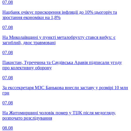
07.08
Нацбанк очікує прискорення інфляції до 10% цьогоріч та
зростання економіки на 1,8%
07.08
На Миколаївщині у пункті металобрухту стався вибух: є
загиблий, двоє травмовані
07.08
Пакистан, Туреччина та Саудівська Аравія підписали угоду
про колективну оборону
07.08
За екссекретаря МЗС Банькова внесли заставу у розмірі 10 млн
грн
07.08
На Житомирщині чоловік помер у ТЦК після медогляду,
розпочато розслідування
08.08