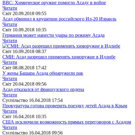
ВВС: Химическое оружие помогло Асаду в войне
Читати
Свiт
20.09.2018 09:55
Асад обвинил в крушении российского Ил-20 Израиль
Читати
Свiт
10.09.2018 10:35
Германия может нанести удары по режиму Асада
Читати
Свiт
10.09.2018 08:37
СМИ: Асад разрешил применять химоружие в Идлибе
Читати
Свiт
08.08.2018 17:42
У жены Башара Асада обнаружили рак
Читати
Свiт
20.04.2018 09:56
Асад отказался от французского ордена
Читати
Суспiльство
16.04.2018 17:54
Прокуратура готова проверить поездку детей Асада в Крым
Читати
Свiт
16.04.2018 10:35
США исключили возможность прямых переговоров с Асадом
Читати
Суспiльство
16.04.2018 09:56