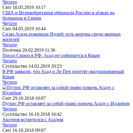
Читати
Свiт
18.05.2019 10:17
США и Великобритания обвинили Россию в атаках на
больницы в Сирии
Читати
Свiт
04.05.2019 10:44
Силы Асада атаковали Идлиб: есть жертвы среди мирных
жителей
Читати
Полiтика
20.02.2019 11:36
Посол Сирии в РФ: Асад не собирается в Крым
Читати
Суспiльство
14.02.2019 20:23
В РФ заявили, что Асад и Ле Пен посетят оккупированный
Крым
Читати
Свiт
29.10.2018 10:07
Путин: РФ оставляет за собой право помочь Асаду с Идлибом
Читати
Суспiльство
16.10.2018 16:42
Аксенов встретился с Асадом
Читати
Свiт
16.10.2018 09:07