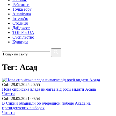
Рейтинги
Точка зору
Аналітика
Інтерв’ю
Столиця
Дайджест
TOP For UA
Суспiльство
Культура
Тег: Асад
Свiт
29.01.2025 20:55
Нова сирійська влада вимагає від росії видати Асада
Читати
Свiт
28.05.2021 09:54
В Сирии объявили об очередной победе Асада на
президентских выборах
Читати