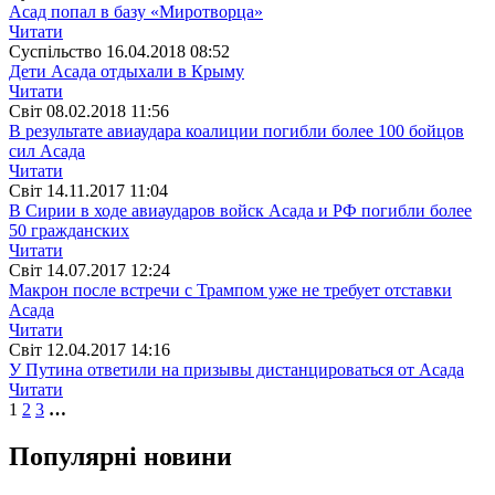
Асад попал в базу «Миротворца»
Читати
Суспiльство
16.04.2018 08:52
Дети Асада отдыхали в Крыму
Читати
Свiт
08.02.2018 11:56
В результате авиаудара коалиции погибли более 100 бойцов
сил Асада
Читати
Свiт
14.11.2017 11:04
В Сирии в ходе авиаударов войск Асада и РФ погибли более
50 гражданских
Читати
Свiт
14.07.2017 12:24
Макрон после встречи с Трампом уже не требует отставки
Асада
Читати
Свiт
12.04.2017 14:16
У Путина ответили на призывы дистанцироваться от Асада
Читати
1
2
3
…
Популярнi новини