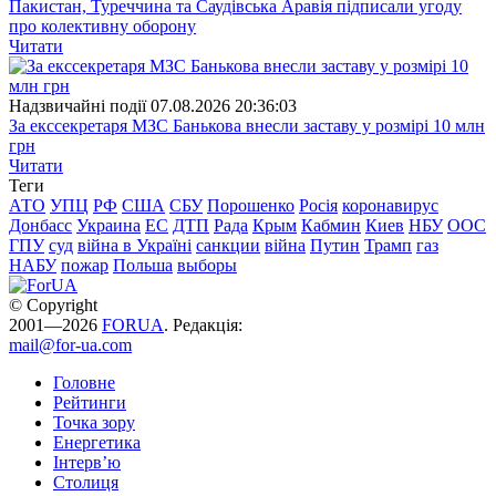
Пакистан, Туреччина та Саудівська Аравія підписали угоду
про колективну оборону
Читати
Надзвичайні події
07.08.2026 20:36:03
За екссекретаря МЗС Банькова внесли заставу у розмірі 10 млн
грн
Читати
Теги
АТО
УПЦ
РФ
США
СБУ
Порошенко
Росія
коронавирус
Донбасс
Украина
ЕС
ДТП
Рада
Крым
Кабмин
Киев
НБУ
ООС
ГПУ
суд
війна в Україні
санкции
війна
Путин
Трамп
газ
НАБУ
пожар
Польша
выборы
© Copyright
2001—2026
FORUA
. Редакція:
mail@for-ua.com
Головне
Рейтинги
Точка зору
Енергетика
Інтерв’ю
Столиця