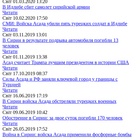
Свiт
01.03.2020 13:20
В Идлибе сбит самолет сирийской армии
Читати
Свiт
10.02.2020 17:50
СМИ: Войска Асада убили пять турецких солдат в Идлибе
Читати
Свiт
03.11.2019 13:01
В Сирии в результате подрыва автомобиля погибли 13
человек
Читати
Свiт
01.11.2019 13:38
Асад считает Трампа лучшим президентом в истории США
Читати
Свiт
17.10.2019 08:37
Силы Асада и РФ заняли ключевой город у границы с
Турцией
Читати
Свiт
16.06.2019 17:19
В Сирии войска Асада обстреляли турецких военных
Читати
Свiт
09.06.2019 10:42
Обострение в Сирии: за двое суток погибли 170 человек
Читати
Свiт
26.05.2019 17:52
Война в Сирии: войска Асада применили фосфорные бомбы