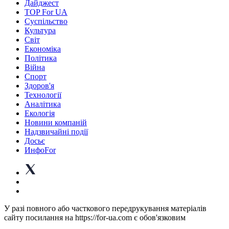
Дайджест
TOP For UA
Суспiльство
Культура
Світ
Економіка
Політика
Війна
Спорт
Здоров'я
Технології
Аналітика
Екологія
Новини компаній
Надзвичайні події
Досьє
ИнфоFor
У разі повного або часткового передрукування матеріалів
сайту посилання на https://for-ua.com є обов'язковим