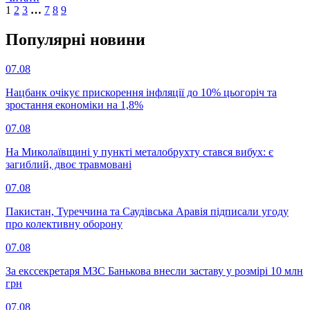
1
2
3
…
7
8
9
Популярнi новини
07.08
Нацбанк очікує прискорення інфляції до 10% цьогоріч та
зростання економіки на 1,8%
07.08
На Миколаївщині у пункті металобрухту стався вибух: є
загиблий, двоє травмовані
07.08
Пакистан, Туреччина та Саудівська Аравія підписали угоду
про колективну оборону
07.08
За екссекретаря МЗС Банькова внесли заставу у розмірі 10 млн
грн
07.08