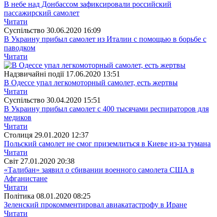
В небе над Донбассом зафиксировали российский
пассажирский самолет
Читати
Суспiльство
30.06.2020 16:09
В Украину прибыл самолет из Италии с помощью в борьбе с
паводком
Читати
Надзвичайні події
17.06.2020 13:51
В Одессе упал легкомоторный самолет, есть жертвы
Читати
Суспiльство
30.04.2020 15:51
В Украину прибыл самолет с 400 тысячами респираторов для
медиков
Читати
Столиця
29.01.2020 12:37
Польский самолет не смог приземлиться в Киеве из-за тумана
Читати
Свiт
27.01.2020 20:38
«Талибан» заявил о сбивании военного самолета США в
Афганистане
Читати
Полiтика
08.01.2020 08:25
Зеленский прокомментировал авиакатастрофу в Иране
Читати