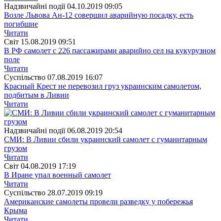
Надзвичайні події
04.10.2019 09:05
Возле Львова Ан-12 совершил аварийную посадку, есть
погибшие
Читати
Свiт
15.08.2019 09:51
В РФ самолет с 226 пассажирами аварийно сел на кукурузном
поле
Читати
Суспiльство
07.08.2019 16:07
Красный Крест не перевозил груз украинским самолетом,
подбитым в Ливии
Читати
Надзвичайні події
06.08.2019 20:54
СМИ: В Ливии сбили украинский самолет с гуманитарным
грузом
Читати
Свiт
04.08.2019 17:19
В Иране упал военный самолет
Читати
Суспiльство
28.07.2019 09:19
Американские самолеты провели разведку у побережья
Крыма
Читати