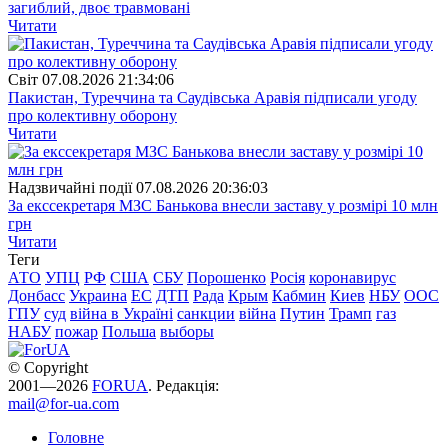
загиблий, двоє травмовані
Читати
Свiт
07.08.2026 21:34:06
Пакистан, Туреччина та Саудівська Аравія підписали угоду
про колективну оборону
Читати
Надзвичайні події
07.08.2026 20:36:03
За екссекретаря МЗС Банькова внесли заставу у розмірі 10 млн
грн
Читати
Теги
АТО
УПЦ
РФ
США
СБУ
Порошенко
Росія
коронавирус
Донбасс
Украина
ЕС
ДТП
Рада
Крым
Кабмин
Киев
НБУ
ООС
ГПУ
суд
війна в Україні
санкции
війна
Путин
Трамп
газ
НАБУ
пожар
Польша
выборы
© Copyright
2001—2026
FORUA
. Редакція:
mail@for-ua.com
Головне