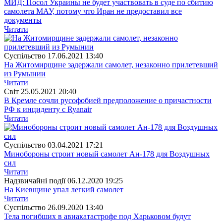
МИД: Посол Украины не будет участвовать в суде по сбитию
самолета МАУ, потому что Иран не предоставил все
документы
Читати
Суспiльство
17.06.2021 13:40
На Житомирщине задержали самолет, незаконно прилетевший
из Румынии
Читати
Свiт
25.05.2021 20:40
В Кремле сочли русофобией предположение о причастности
РФ к инциденту с Ryanair
Читати
Суспiльство
03.04.2021 17:21
Минобороны строит новый самолет Ан-178 для Воздушных
сил
Читати
Надзвичайні події
06.12.2020 19:25
На Киевщине упал легкий самолет
Читати
Суспiльство
26.09.2020 13:40
Тела погибших в авиакатастрофе под Харьковом будут