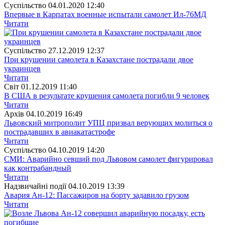
Суспiльство
04.01.2020 12:40
Впервые в Карпатах военные испытали самолет Ил-76МД
Читати
Суспiльство
27.12.2019 12:37
При крушении самолета в Казахстане пострадали двое
украинцев
Читати
Свiт
01.12.2019 11:40
В США в результате крушения самолета погибли 9 человек
Читати
Архiв
04.10.2019 16:49
Львовский митрополит УПЦ призвал верующих молиться о
пострадавших в авиакатастрофе
Читати
Суспiльство
04.10.2019 14:20
СМИ: Аварийно севший под Львовом самолет фигурировал
как контрабандный
Читати
Надзвичайні події
04.10.2019 13:39
Авария Ан-12: Пассажиров на борту задавило грузом
Читати