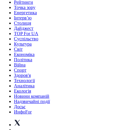
Рейтинги
Точка зору
Енергетика
Інтерв’ю
Столиця
Дайджест
TOP For UA
Суспiльство
Культура
Світ
Економіка
Політика
Війна
Спорт
Здоров'я
Технології
Аналітика
Екологія
Новини компаній
Надзвичайні події
Досьє
ИнфоFor