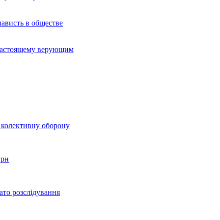
нависть в обществе
-настоящему верующим
о колективну оборону
грн
ато розслідування