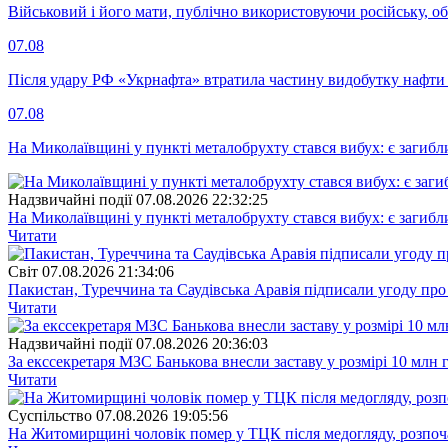
Військовий і його мати, публічно використовуючи російську, о
07.08
Після удару РФ «Укрнафта» втратила частину видобутку нафти 
07.08
На Миколаївщині у пункті металобрухту стався вибух: є загибл
Надзвичайні події
07.08.2026 22:32:25
На Миколаївщині у пункті металобрухту стався вибух: є загибл
Читати
Свiт
07.08.2026 21:34:06
Пакистан, Туреччина та Саудівська Аравія підписали угоду пр
Читати
Надзвичайні події
07.08.2026 20:36:03
За екссекретаря МЗС Банькова внесли заставу у розмірі 10 млн 
Читати
Суспiльство
07.08.2026 19:05:56
На Житомирщині чоловік помер у ТЦК після медогляду, розпоч