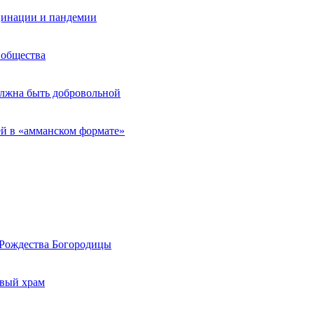
кцинации и пандемии
 общества
олжна быть добровольной
й в «амманском формате»
 Рождества Богородицы
вый храм