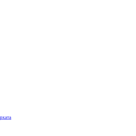
рхата