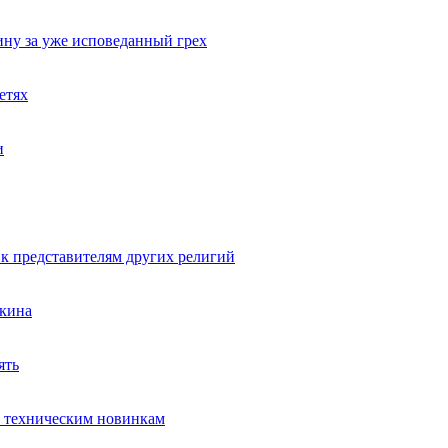
ину за уже исповеданный грех
етях
и
к представителям других религий
шкина
ять
к техническим новинкам