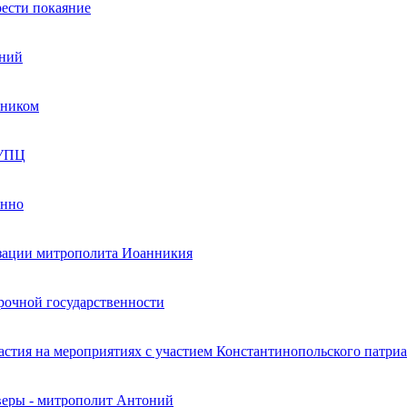
рести покаяние
ений
нником
 УПЦ
енно
зации митрополита Иоанникия
рочной государственности
тия на мероприятиях с участием Константинопольского патриа
веры - митрополит Антоний