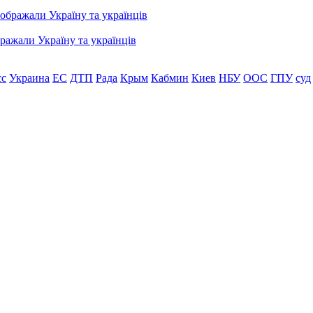
бражали Україну та українців
сс
Украина
ЕС
ДТП
Рада
Крым
Кабмин
Киев
НБУ
ООС
ГПУ
суд