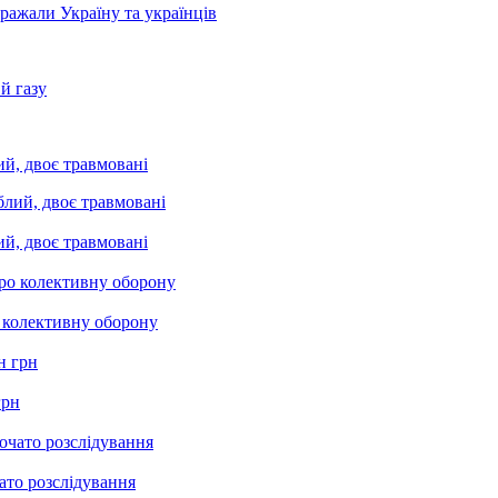
бражали Україну та українців
й газу
ий, двоє травмовані
ий, двоє травмовані
о колективну оборону
грн
ато розслідування