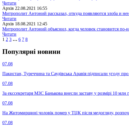
Читати
Архiв
22.08.2021 16:55
Митрополит Антоний рассказал, откуда появляются злоба и не
Читати
Архiв
18.08.2021 12:45
Митрополит Антоний объяснил, когда человек становится по
Читати
1
2
3
…
6
7
8
Популярнi новини
07.08
Пакистан, Туреччина та Саудівська Аравія підписали угоду пр
07.08
За екссекретаря МЗС Банькова внесли заставу у розмірі 10 млн 
07.08
На Житомирщині чоловік помер у ТЦК після медогляду, розпоч
07.08