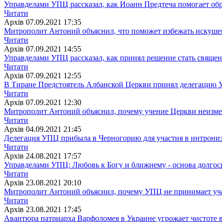
Управделами УПЦ рассказал, как Иоанн Предтеча помогает об
Читати
Архiв
07.09.2021 17:35
Митрополит Антоний объяснил, что поможет избежать искуш
Читати
Архiв
07.09.2021 14:55
Управделами УПЦ рассказал, как принял решение стать свяще
Читати
Архiв
07.09.2021 12:55
В Тиране Предстоятель Албанской Церкви принял делегацию
Читати
Архiв
07.09.2021 12:30
Митрополит Антоний объяснил, почему учение Церкви неизм
Читати
Архiв
04.09.2021 21:45
Делегация УПЦ прибыла в Черногорию для участия в интрони
Читати
Архiв
24.08.2021 17:57
Управделами УПЦ: Любовь к Богу и ближнему - основа долгос
Читати
Архiв
23.08.2021 20:10
Митрополит Антоний объяснил, почему УПЦ не принимает учас
Читати
Архiв
23.08.2021 17:45
Авантюра патриарха Варфоломея в Украине угрожает чистоте 