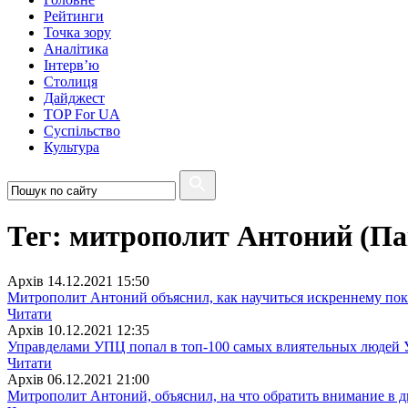
Рейтинги
Точка зору
Аналітика
Інтерв’ю
Столиця
Дайджест
TOP For UA
Суспiльство
Культура
Тег: митрополит Антоний (П
Архiв
14.12.2021 15:50
Митрополит Антоний объяснил, как научиться искреннему по
Читати
Архiв
10.12.2021 12:35
Управделами УПЦ попал в топ-100 самых влиятельных людей
Читати
Архiв
06.12.2021 21:00
Митрополит Антоний, объяснил, на что обратить внимание в д