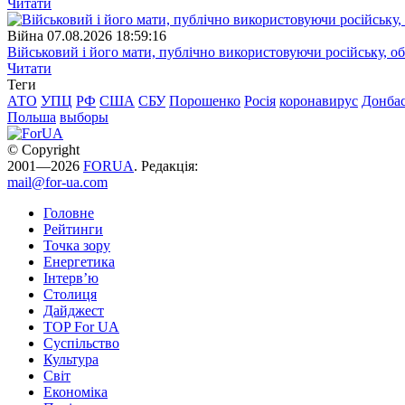
Читати
Війна
07.08.2026 18:59:16
Військовий і його мати, публічно використовуючи російську, о
Читати
Теги
АТО
УПЦ
РФ
США
СБУ
Порошенко
Росія
коронавирус
Донба
Польша
выборы
© Copyright
2001—2026
FORUA
. Редакція:
mail@for-ua.com
Головне
Рейтинги
Точка зору
Енергетика
Інтерв’ю
Столиця
Дайджест
TOP For UA
Суспiльство
Культура
Світ
Економіка