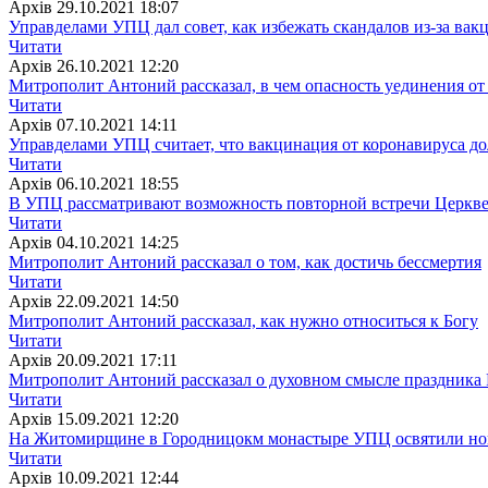
Архiв
29.10.2021 18:07
Управделами УПЦ дал совет, как избежать скандалов из-за ва
Читати
Архiв
26.10.2021 12:20
Митрополит Антоний рассказал, в чем опасность уединения от
Читати
Архiв
07.10.2021 14:11
Управделами УПЦ считает, что вакцинация от коронавируса д
Читати
Архiв
06.10.2021 18:55
В УПЦ рассматривают возможность повторной встречи Церкве
Читати
Архiв
04.10.2021 14:25
Митрополит Антоний рассказал о том, как достичь бессмертия
Читати
Архiв
22.09.2021 14:50
Митрополит Антоний рассказал, как нужно относиться к Богу
Читати
Архiв
20.09.2021 17:11
Митрополит Антоний рассказал о духовном смысле праздника
Читати
Архiв
15.09.2021 12:20
На Житомирщине в Городницокм монастыре УПЦ освятили но
Читати
Архiв
10.09.2021 12:44