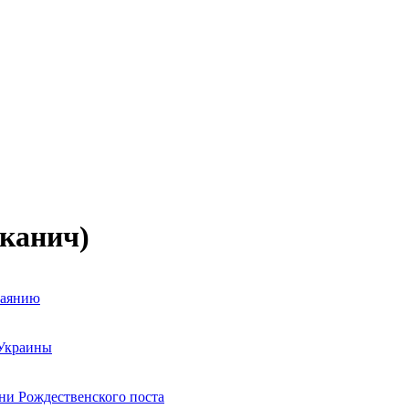
аканич)
каянию
 Украины
ни Рождественского поста