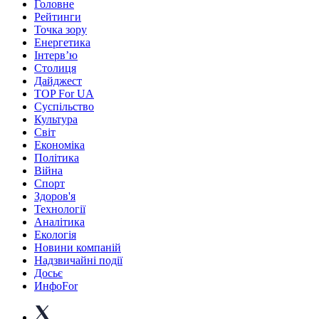
Головне
Рейтинги
Точка зору
Енергетика
Інтерв’ю
Столиця
Дайджест
TOP For UA
Суспiльство
Культура
Світ
Економіка
Політика
Війна
Спорт
Здоров'я
Технології
Аналітика
Екологія
Новини компаній
Надзвичайні події
Досьє
ИнфоFor