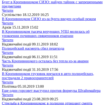
Бунт в Кропивницком СИЗО: найден тайник с запрещенными
предметами
Читати
Суспiльство
18.12.2019 16:25
В Кропивницком СИЗО из-за бунта введен особый режим
Читати
Архiв
15.11.2019 15:02
В Кропивницком тысяча верующих УПЦ молилась об
упокоении почивших священников епархии
Читати
Надзвичайні події
09.11.2019 18:02
Полицейский насмерть сбил пешехода
Читати
Надзвичайні події
06.11.2019 11:51
Часть Кропивницкого осталась без тепла из-за аварии
Читати
Надзвичайні події
31.10.2019 17:56
В Кропивницком грузовик врезался в авто полицейских,
пострадали 2 правоохранителей
Читати
Полiтика
05.10.2019 13:00
Еще один горсовет выступил против формулы Штайнмайера
Читати
Надзвичайні події
23.08.2019 09:25
Стрельба в Кропивницком: в полиции отрицают смерть