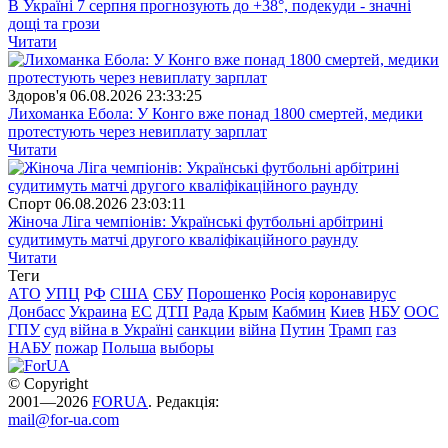
В Україні 7 серпня прогнозують до +38°, подекуди - значні
дощі та грози
Читати
Здоров'я
06.08.2026 23:33:25
Лихоманка Ебола: У Конго вже понад 1800 смертей, медики
протестують через невиплату зарплат
Читати
Спорт
06.08.2026 23:03:11
Жіноча Ліга чемпіонів: Українські футбольні арбітрині
судитимуть матчі другого кваліфікаційного раунду
Читати
Теги
АТО
УПЦ
РФ
США
СБУ
Порошенко
Росія
коронавирус
Донбасс
Украина
ЕС
ДТП
Рада
Крым
Кабмин
Киев
НБУ
ООС
ГПУ
суд
війна в Україні
санкции
війна
Путин
Трамп
газ
НАБУ
пожар
Польша
выборы
© Copyright
2001—2026
FORUA
. Редакція:
mail@for-ua.com