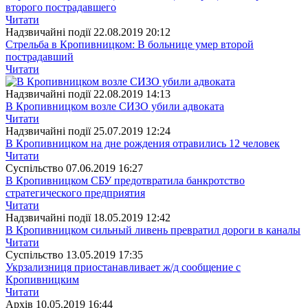
второго пострадавшего
Читати
Надзвичайні події
22.08.2019 20:12
Стрельба в Кропивницком: В больнице умер второй
пострадавший
Читати
Надзвичайні події
22.08.2019 14:13
В Кропивницком возле СИЗО убили адвоката
Читати
Надзвичайні події
25.07.2019 12:24
В Кропивницком на дне рождения отравились 12 человек
Читати
Суспiльство
07.06.2019 16:27
В Кропивницком СБУ предотвратила банкротство
стратегического предприятия
Читати
Надзвичайні події
18.05.2019 12:42
В Кропивницком сильный ливень превратил дороги в каналы
Читати
Суспiльство
13.05.2019 17:35
Укрзализниця приостанавливает ж/д сообщение с
Кропивницким
Читати
Архiв
10.05.2019 16:44