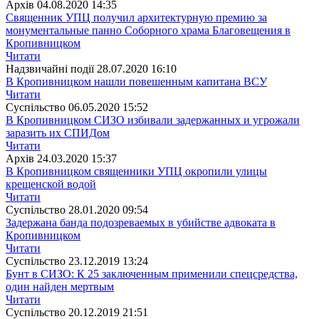
Архiв
04.08.2020 14:35
Священник УПЦ получил архитектурную премию за
монументальные панно Соборного храма Благовещения в
Кропивницком
Читати
Надзвичайні події
28.07.2020 16:10
В Кропивницком нашли повешенным капитана ВСУ
Читати
Суспiльство
06.05.2020 15:52
В Кропивницком СИЗО избивали задержанных и угрожали
заразить их СПИДом
Читати
Архiв
24.03.2020 15:37
В Кропивницком священники УПЦ окропили улицы
крещенской водой
Читати
Суспiльство
28.01.2020 09:54
Задержана банда подозреваемых в убийстве адвоката в
Кропивницком
Читати
Суспiльство
23.12.2019 13:24
Бунт в СИЗО: К 25 заключенным применили спецсредства,
один найден мертвым
Читати
Суспiльство
20.12.2019 21:51