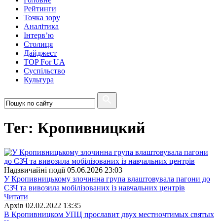
Рейтинги
Точка зору
Аналітика
Інтерв’ю
Столиця
Дайджест
TOP For UA
Суспiльство
Культура
Тег: Кропивницкий
Надзвичайні події
05.06.2026 23:03
У Кропивницькому злочинна група влаштовувала пагони до
СЗЧ та вивозила мобілізованих із навчальних центрів
Читати
Архiв
02.02.2022 13:35
В Кропивницком УПЦ прославит двух местночтимых святых