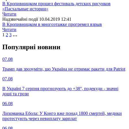
В Кропивницком прошел фестиваль детских рисунков
«Пасхальные истории»
Читати
Надзвичайні події
10.04.2019 12:41
В Кропивницком в многоэтажке прогремел взрыв
Читати
1
2
3
…
Популярнi новини
07.08
Трамп дав зрозуміти, що Україна не отримає ракети для Patriot
07.08
В Україні 7 серпня прогнозують до +38°, подекуди - значні
дощі та грози
06.08
Лихоманка Ебола: У Конго вже понад 1800 смертей, медики
протестують через невиплату зарплат
06.08