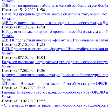
Читати
Полiтика
15.12.2020 11:54
ВР на год продлила действие закона об особом статусе Донбасс
Читати
Полiтика
07.12.2020 17:54
В Раду внесли законопроект о продлении особого статуса Донб
Читати
Полiтика
21.10.2020 11:25
В ТКГ допустили внесение «формулы Штайнмайера» в закон об
Читати
Полiтика
07.10.2020 10:04
Разумков рассказал, когда рассмотрят продление особого стату
Читати
Полiтика
17.08.2020 16:36
Кравчук: Закрепить особый статус Донбасса в Конституции п
Читати
Полiтика
17.06.2020 20:12
Гармаш: Никакого нового закона об «особом статусе» ОРДЛО н
Читати
Полiтика
13.02.2020 12:52
«Слуга народа» против закрепления особого статуса Донбасса