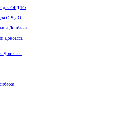
 для ОРДЛО
ии Донбасса
се Донбасса
онбасса