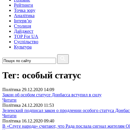
Рейтинги
Точка зору
Аналітика
Інтерв’ю
Столиця
Дайджест
TOP For UA
Суспiльство
Культура
Тег: особый статус
Полiтика
29.12.2020 14:09
Закон об особом статусе Донбасса вступил в силу
Читати
Полiтика
24.12.2020 11:53
Зеленский подписал закон о продлении особого статуса Донбас
Читати
Полiтика
16.12.2020 09:40
В «Слуге народа» считают, что Рада послала сигнал жителям