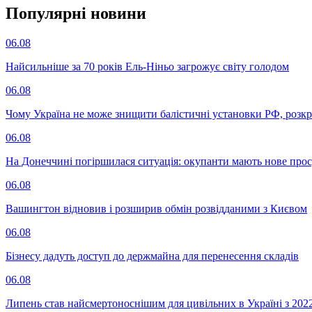
Популярнi новини
06.08
Найсильніше за 70 років Ель-Ніньо загрожує світу голодом
06.08
Чому Україна не може знищити балістичні установки РФ, розк
06.08
На Донеччині погіршилася ситуація: окупанти мають нове про
06.08
Вашингтон відновив і розширив обмін розвідданими з Києвом
06.08
Бізнесу дадуть доступ до держмайна для перенесення складів
06.08
Липень став найсмертоноснішим для цивільних в Україні з 202