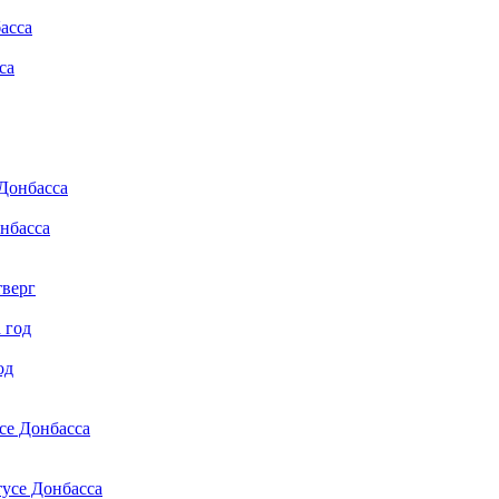
са
онбасса
тверг
од
се Донбасса
тусе Донбасса