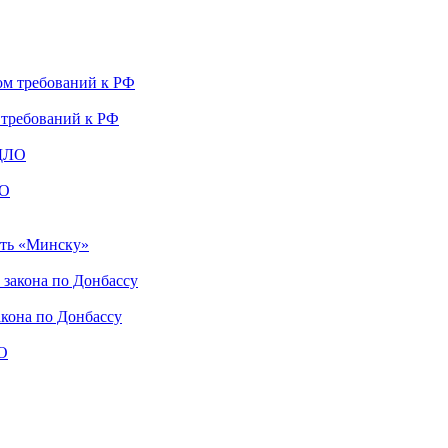
 требований к РФ
ЛО
сть «Минску»
акона по Донбассу