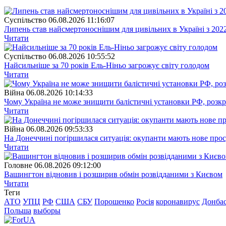
Суспiльство
06.08.2026 11:16:07
Липень став найсмертоноснішим для цивільних в Україні з 202
Читати
Суспiльство
06.08.2026 10:55:52
Найсильніше за 70 років Ель-Ніньо загрожує світу голодом
Читати
Війна
06.08.2026 10:14:33
Чому Україна не може знищити балістичні установки РФ, розк
Читати
Війна
06.08.2026 09:53:33
На Донеччині погіршилася ситуація: окупанти мають нове про
Читати
Головне
06.08.2026 09:12:00
Вашингтон відновив і розширив обмін розвідданими з Києвом
Читати
Теги
АТО
УПЦ
РФ
США
СБУ
Порошенко
Росія
коронавирус
Донба
Польша
выборы