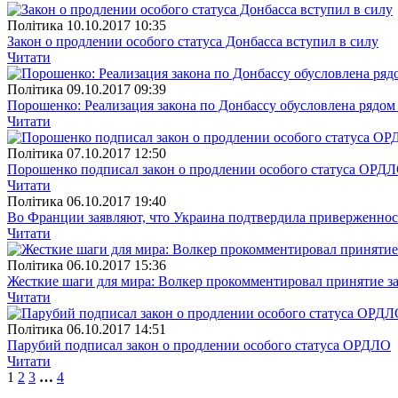
Полiтика
10.10.2017 10:35
Закон о продлении особого статуса Донбасса вступил в силу
Читати
Полiтика
09.10.2017 09:39
Порошенко: Реализация закона по Донбассу обусловлена рядом
Читати
Полiтика
07.10.2017 12:50
Порошенко подписал закон о продлении особого статуса ОРД
Читати
Полiтика
06.10.2017 19:40
Во Франции заявляют, что Украина подтвердила приверженно
Читати
Полiтика
06.10.2017 15:36
Жесткие шаги для мира: Волкер прокомментировал принятие з
Читати
Полiтика
06.10.2017 14:51
Парубий подписал закон о продлении особого статуса ОРДЛО
Читати
1
2
3
…
4