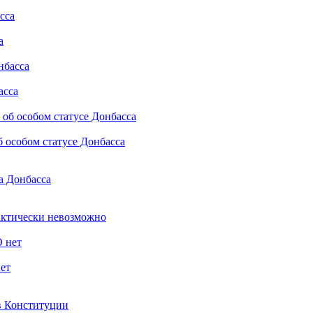
а
асса
 особом статусе Донбасса
са Донбасса
рактически невозможно
ет
 в Конституции