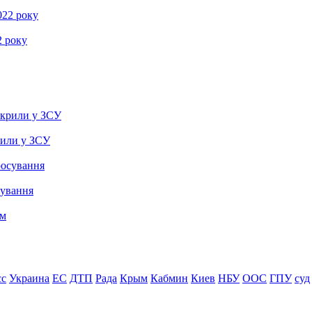
2 року
рили у ЗСУ
сування
сс
Украина
ЕС
ДТП
Рада
Крым
Кабмин
Киев
НБУ
ООС
ГПУ
суд