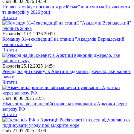
Свiт
06.02.2026 19:59
Норвегія очікує посилення російської шпигунської діяльности
та диверсій у 2026 році
Читати
Екологія
21.01.2026 20:09
Команду 31–ї експедиції на станції "Академік Вернадський"
очолить жінка
Читати
Екологія
25.12.2025 14:54
Рекорд на дні океану: в Арктиці відкрили джерело, яке змінює
науку
Читати
Свiт
30.06.2025 22:51
Німеччина розпочне військове патрулювання Арктики через
загрозу РФ
Читати
Свiт
21.05.2025 23:09