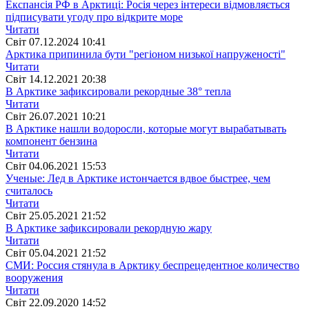
Експансія РФ в Арктиці: Росія через інтереси відмовляється
підписувати угоду про відкрите море
Читати
Свiт
07.12.2024 10:41
Арктика припинила бути "регіоном низької напруженості"
Читати
Свiт
14.12.2021 20:38
В Арктике зафиксировали рекордные 38° тепла
Читати
Свiт
26.07.2021 10:21
В Арктике нашли водоросли, которые могут вырабатывать
компонент бензина
Читати
Свiт
04.06.2021 15:53
Ученые: Лед в Арктике истончается вдвое быстрее, чем
считалось
Читати
Свiт
25.05.2021 21:52
В Арктике зафиксировали рекордную жару
Читати
Свiт
05.04.2021 21:52
СМИ: Россия стянула в Арктику беспрецедентное количество
вооружения
Читати
Свiт
22.09.2020 14:52