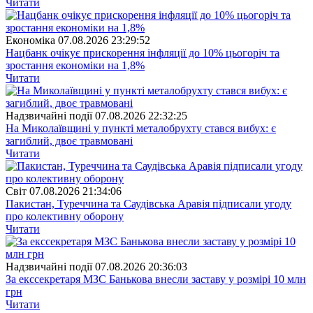
Читати
Економіка
07.08.2026 23:29:52
Нацбанк очікує прискорення інфляції до 10% цьогоріч та
зростання економіки на 1,8%
Читати
Надзвичайні події
07.08.2026 22:32:25
На Миколаївщині у пункті металобрухту стався вибух: є
загиблий, двоє травмовані
Читати
Свiт
07.08.2026 21:34:06
Пакистан, Туреччина та Саудівська Аравія підписали угоду
про колективну оборону
Читати
Надзвичайні події
07.08.2026 20:36:03
За екссекретаря МЗС Банькова внесли заставу у розмірі 10 млн
грн
Читати