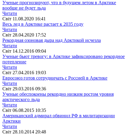
Ученые прогнозируют, что в будущем летом в Арктике
вообще не будет льда
Читати
Свiт
11.08.2020 16:41
Весь лед в Арктике растает к 2035 году
Читати
Свiт
28.04.2020 17:52
Рекордная озоновая дыра над Арктикой исчезла
Читати
Свiт
14.12.2016 09:04
Ученые бьют тревогу: в Арктике зафиксировано рекордное
потепление
Читати
Свiт
27.04.2016 19:03
Евросоюз готов сотрудничать с Россией в Арктике
Читати
Свiт
29.03.2016 09:36
Ученые обеспокоены рекордно низким ростом уровня
арктического льда
Читати
Свiт
06.08.2015 10:35
Американский адмирал обвинил РФ в милитаризации
Арктики
Читати
Свiт
28.10.2014 20:48