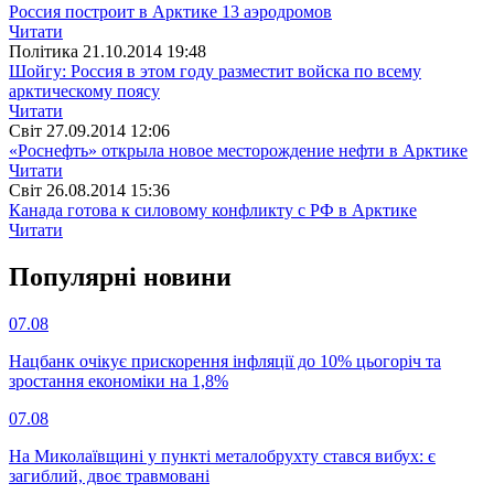
Россия построит в Арктике 13 аэродромов
Читати
Полiтика
21.10.2014 19:48
Шойгу: Россия в этом году разместит войска по всему
арктическому поясу
Читати
Свiт
27.09.2014 12:06
«Роснефть» открыла новое месторождение нефти в Арктике
Читати
Свiт
26.08.2014 15:36
Канада готова к силовому конфликту с РФ в Арктике
Читати
Популярнi новини
07.08
Нацбанк очікує прискорення інфляції до 10% цьогоріч та
зростання економіки на 1,8%
07.08
На Миколаївщині у пункті металобрухту стався вибух: є
загиблий, двоє травмовані