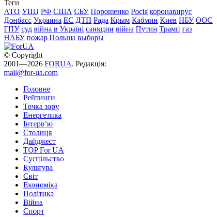
Теги
АТО
УПЦ
РФ
США
СБУ
Порошенко
Росія
коронавирус
Донбасс
Украина
ЕС
ДТП
Рада
Крым
Кабмин
Киев
НБУ
ООС
ГПУ
суд
війна в Україні
санкции
війна
Путин
Трамп
газ
НАБУ
пожар
Польша
выборы
© Copyright
2001—2026
FORUA
. Редакція:
mail@for-ua.com
Головне
Рейтинги
Точка зору
Енергетика
Інтерв’ю
Столиця
Дайджест
TOP For UA
Суспiльство
Культура
Світ
Економіка
Політика
Війна
Спорт