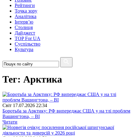
Рейтинги
Точка зору
Аналітика
Інтерв’ю
Столиця
Дайджест
TOP For UA
Суспiльство
Культура
Тег: Арктика
Свiт
17.07.2026 22:34
Боротьба за Арктику: РФ випереджає США у на тлі проблем
Вашингтона, – BI
Читати